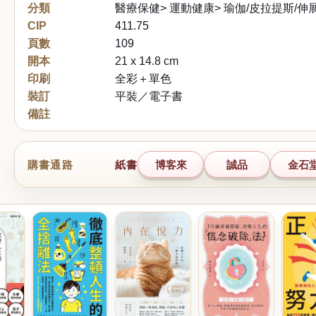
分類
醫療保健> 運動健康> 瑜伽/皮拉提斯/伸
CIP
411.75
頁數
109
開本
21 x 14.8 cm
印刷
全彩＋單色
裝訂
平裝／電子書
備註
購書通路
紙書
博客來
誠品
金石