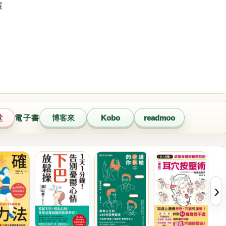
展
堂
電子書
博客來
Kobo
readmoo
›