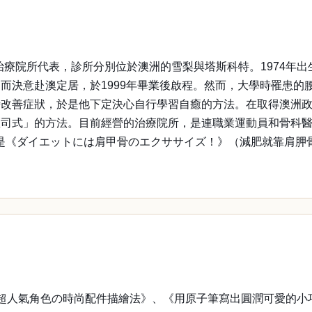
sture」治療院所代表，診所分別位於澳洲的雪梨與塔斯科特。19
而決意赴澳定居，於1999年畢業後啟程。然而，大學時罹患的
症狀，於是他下定決心自行學習自癒的方法。在取得澳洲政府公認的「
匠司式」的方法。目前經營的治療院所，是連職業運動員和骨科
影片是《ダイエットには肩甲骨のエクササイズ！》（減肥就靠肩胛骨
超人氣角色の時尚配件描繪法》、《用原子筆寫出圓潤可愛的小