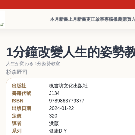
本月新書
上月新書
更正啟事
專欄推薦
購買
1分鐘改變人生的姿勢
人生が変わる 1分姿勢教室
杉森匠司
出版社
楓書坊文化出版社
書籍代號
J134
ISBN
9789863779377
出版日期
2024-01-22
定價
320
譯者
洪薇
系列
健康DIY