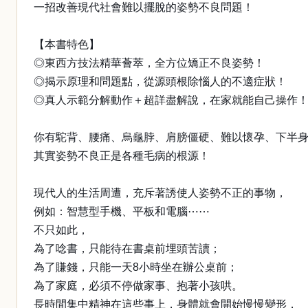
一招改善現代社會難以擺脫的姿勢不良問題！
【本書特色】
◎東西方技法精華薈萃，全方位矯正不良姿勢！
◎揭示原理和問題點，從源頭根除惱人的不適症狀！
◎真人示範分解動作＋超詳盡解說，在家就能自己操作
你有駝背、腰痛、烏龜脖、肩膀僵硬、難以懷孕、下半
其實姿勢不良正是各種毛病的根源！
現代人的生活周遭，充斥著誘使人姿勢不正的事物，
例如：智慧型手機、平板和電腦⋯⋯
不只如此，
為了唸書，只能待在書桌前埋頭苦讀；
為了賺錢，只能一天8小時坐在辦公桌前；
為了家庭，必須不停做家事、抱著小孩哄。
長時間集中精神在這些事上，身體就會開始慢慢變形，