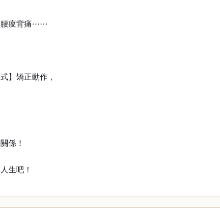
、腰痠背痛⋯⋯
司式】矯正動作，
際關係！
轉人生吧！