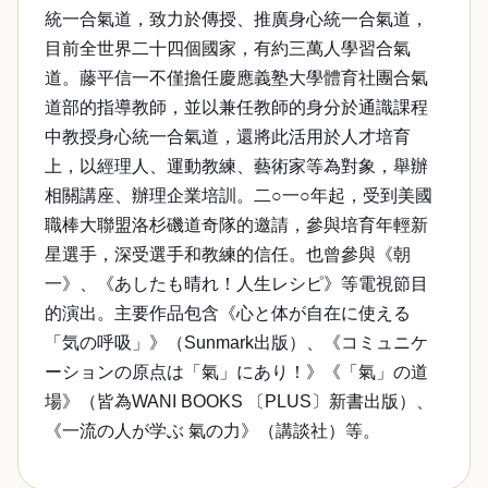
統一合氣道，致力於傳授、推廣身心統一合氣道，
目前全世界二十四個國家，有約三萬人學習合氣
道。藤平信一不僅擔任慶應義塾大學體育社團合氣
道部的指導教師，並以兼任教師的身分於通識課程
中教授身心統一合氣道，還將此活用於人才培育
上，以經理人、運動教練、藝術家等為對象，舉辦
相關講座、辦理企業培訓。二○一○年起，受到美國
職棒大聯盟洛杉磯道奇隊的邀請，參與培育年輕新
星選手，深受選手和教練的信任。也曾參與《朝
一》、《あしたも晴れ！人生レシピ》等電視節目
的演出。主要作品包含《心と体が自在に使える
「気の呼吸」》（Sunmark出版）、《コミュニケ
ーションの原点は「氣」にあり！》《「氣」の道
場》（皆為WANI BOOKS 〔PLUS〕新書出版）、
《一流の人が学ぶ 氣の力》（講談社）等。