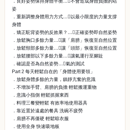
．良好姿勢保持身體平衡…不會造成身體負擔的站
姿
．重新調整身體用力方式…以最小限度的力量支撐
身體
．矯正駝背姿勢的反效果？…正確姿勢即自然姿勢
．放鬆胸口多餘力量…讓「肩膀」恢復至自然位置
．放鬆頸部多餘力量…讓「頭部」恢復至自然位置
．放鬆腰部以下多餘力量…讓氣運行至腳趾
．確認是否為自然姿勢…氣的測試
Part 2 每天輕鬆自在的「身體使用要領」
．放鬆身體多餘的力量，鎮靜亢奮的意識
．不增加手臂、肩膀的負擔 輕鬆搬運重物
．意識小指側 輕鬆抓握東西
．料理三餐變輕鬆 有效率地使用器具
．靠近置於遠處的餐具 洗碗不疲勞
．肩膀不再僵硬 輕鬆晾衣服
．使用全身 快速吸地板