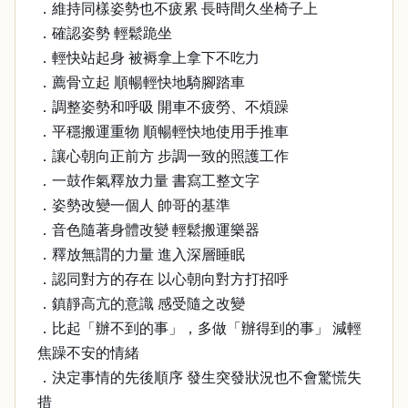
．維持同樣姿勢也不疲累 長時間久坐椅子上
．確認姿勢 輕鬆跪坐
．輕快站起身 被褥拿上拿下不吃力
．薦骨立起 順暢輕快地騎腳踏車
．調整姿勢和呼吸 開車不疲勞、不煩躁
．平穩搬運重物 順暢輕快地使用手推車
．讓心朝向正前方 步調一致的照護工作
．一鼓作氣釋放力量 書寫工整文字
．姿勢改變一個人 帥哥的基準
．音色隨著身體改變 輕鬆搬運樂器
．釋放無謂的力量 進入深層睡眠
．認同對方的存在 以心朝向對方打招呼
．鎮靜高亢的意識 感受隨之改變
．比起「辦不到的事」，多做「辦得到的事」 減輕
焦躁不安的情緒
．決定事情的先後順序 發生突發狀況也不會驚慌失
措