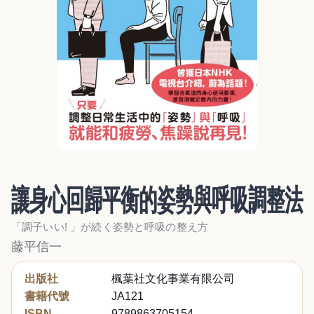
讓身心回歸平衡的姿勢與呼吸調整法
「調子いい! 」が続く姿勢と呼吸の整え方
藤平信一
出版社
楓葉社文化事業有限公司
書籍代號
JA121
ISBN
9789863705154