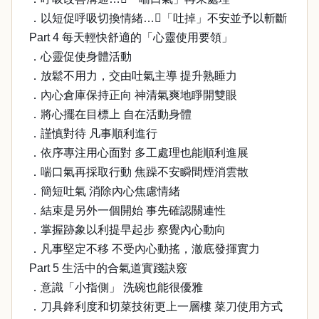
．以短促呼吸切換情緒…「吐掉」不安並予以斬斷
Part 4 每天輕快舒適的「心靈使用要領」
．心靈促使身體活動
．放鬆不用力，交由吐氣主導 提升熟睡力
．內心倉庫保持正向 神清氣爽地睜開雙眼
．將心擺在目標上 自在活動身體
．謹慎對待 凡事順利進行
．依序專注用心面對 多工處理也能順利進展
．喘口氣再採取行動 焦躁不安瞬間煙消雲散
．簡短吐氣 消除內心焦慮情緒
．結束是另外一個開始 事先確認關連性
．掌握跡象以利提早起步 察覺內心動向
．凡事堅定不移 不受內心動搖，澈底發揮實力
Part 5 生活中的合氣道實踐訣竅
．意識「小指側」 洗碗也能很優雅
．刀具鋒利度和切菜技術更上一層樓 菜刀使用方式