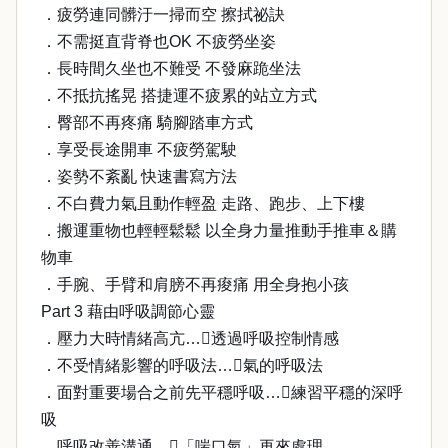
．疲勞連同髒汙一掃而空 擦拭祕訣
．不需挺直背脊也OK 不疲勞坐姿
．長時間久坐也不難受 不發麻跪坐法
．不抵抗搖晃 搭捷運不疲累的站立方式
．臀部不再疼痛 騎腳踏車方式
．享受長途開車 不疲勞駕駛
．姿勢不紊亂 快速書寫方法
．不白費力氣且動作輕盈 走路、跑步、上下樓
．搬運重物也輕輕鬆鬆 以全身力量推動手推車＆購
物車
．手腕、手臂和肩膀不再痠痛 用全身抱小孩
Part 3 藉由呼吸調節心靈
．壓力大時情緒高亢…透過呼吸控制情感
．不受情緒影響的呼吸法…氣的呼吸法
．面對重要場合之前先平穩呼吸…練習平穩的深呼
吸
．呼吸改善溝通…「喘口氣」再來處理