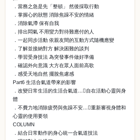
．當務之急是先「整頓」 然後採取行動
．掌握心的狀態 消除焦躁不安的情緒
．消除氣滯 保有自我
．排出悶氣 不用蠻力對待難應付的人
．一起同步活動 依親友間的互動方式隨機應變
．了解並接納對方 解決困難的談判
．學習受身技法 為突發事件做好準備
．確認外向意識 大方在眾人面前高歌
．感受天地自然 擺脫焦慮感
Part6 生活合氣道帶來的影響
．改變日常生活的生活合氣道…自在活動心靈與身
體
．不費力地消除疲勞與焦躁不安…重新審視身體和
心靈的使用要領
COLUMN
．結合日常動作的身心統一合氣道技法