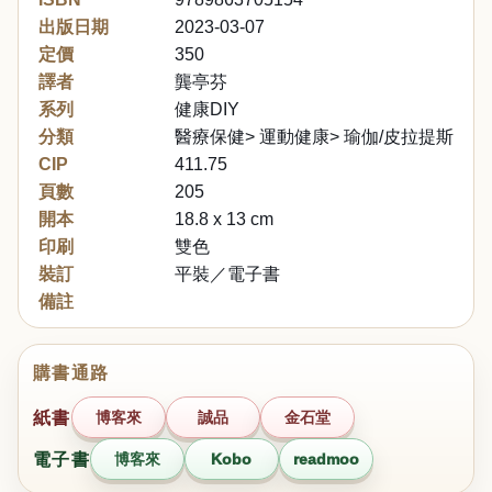
出版日期
2023-03-07
定價
350
譯者
龔亭芬
系列
健康DIY
分類
醫療保健> 運動健康> 瑜伽/皮拉提斯/伸
CIP
411.75
頁數
205
開本
18.8 x 13 cm
印刷
雙色
裝訂
平裝／電子書
備註
購書通路
紙書
博客來
誠品
金石堂
電子書
博客來
Kobo
readmoo