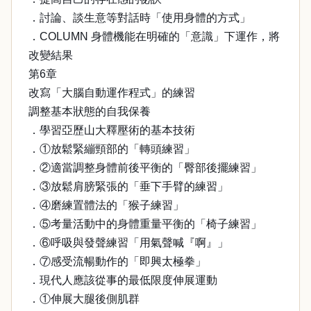
．討論、談生意等對話時「使用身體的方式」
．COLUMN 身體機能在明確的「意識」下運作，將
改變結果
第6章
改寫「大腦自動運作程式」的練習
調整基本狀態的自我保養
．學習亞歷山大釋壓術的基本技術
．①放鬆緊繃頸部的「轉頭練習」
．②適當調整身體前後平衡的「臀部後擺練習」
．③放鬆肩膀緊張的「垂下手臂的練習」
．④磨練置體法的「猴子練習」
．⑤考量活動中的身體重量平衡的「椅子練習」
．⑥呼吸與發聲練習「用氣聲喊『啊』」
．⑦感受流暢動作的「即興太極拳」
．現代人應該從事的最低限度伸展運動
．①伸展大腿後側肌群