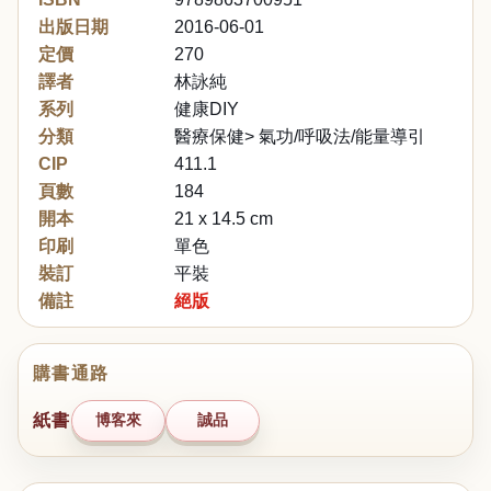
出版日期
2016-06-01
定價
270
譯者
林詠純
系列
健康DIY
分類
醫療保健> 氣功/呼吸法/能量導引
CIP
411.1
頁數
184
開本
21 x 14.5 cm
印刷
單色
裝訂
平裝
備註
絕版
購書通路
紙書
博客來
誠品