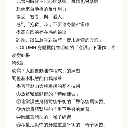
．亢奮的時候不只心理緊張，身體也會緊繃
．想像來自地板的反作用力
．接受「被看」與「看人」
．感到「抱歉」時，不要連身體都退縮
．提高自己的存在感的祕訣
．討論、談生意等對話時「使用身體的方式」
．COLUMN 身體機能在明確的「意識」下運作，將
改變結果
第6章
改寫「大腦自動運作程式」的練習
調整基本狀態的自我保養
．學習亞歷山大釋壓術的基本技術
．①放鬆緊繃頸部的「轉頭練習」
．②適當調整身體前後平衡的「臀部後擺練習」
．③放鬆肩膀緊張的「垂下手臂的練習」
．④磨練置體法的「猴子練習」
．⑤考量活動中的身體重量平衡的「椅子練習」