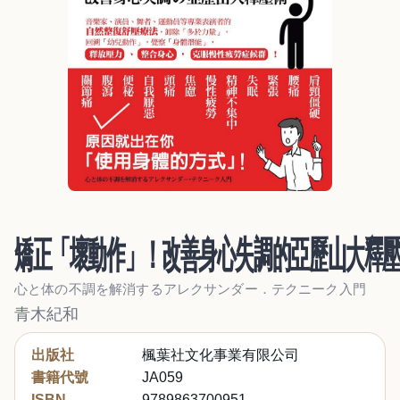
矯正「壞動作」！改善身心失調的亞歷山大釋
心と体の不調を解消するアレクサンダー．テクニーク入門
青木紀和
出版社
楓葉社文化事業有限公司
書籍代號
JA059
ISBN
9789863700951