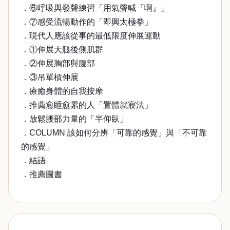
．⑥呼吸與發聲練習「用氣聲喊『啊』」
．⑦感受流暢動作的「即興太極拳」
．現代人應該從事的最低限度伸展運動
．①伸展大腿後側肌群
．②伸展胸部與腹部
．③吊單槓伸展
．療癒身體的自我按摩
．推薦愈睡愈累的人「置體就寢法」
．放鬆腰部力量的「半仰臥」
．COLUMN 該如何分辨「可靠的感覺」與「不可靠
的感覺」
．結語
．推薦圖書