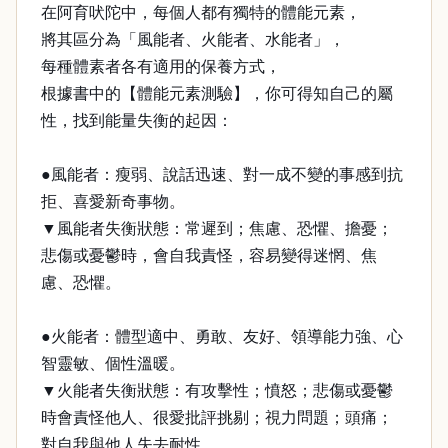
在阿育吠陀中，每個人都有獨特的體能元素，
將其區分為「風能者、火能者、水能者」，
每種體素者各有適用的保養方式，
根據書中的【體能元素測驗】，你可得知自己的屬
性，找到能量失衡的起因：
●風能者：瘦弱、說話迅速、對一成不變的事感到抗
拒、喜愛新奇事物。
▼風能者失衡狀態：常遲到；焦慮、恐懼、擔憂；
悲傷或憂鬱時，會自我責怪，容易變得迷惘、焦
慮、恐懼。
●火能者：體型適中、勇敢、友好、領導能力強、心
智靈敏、個性溫暖。
▼火能者失衡狀態：有攻擊性；憤怒；悲傷或憂鬱
時會責怪他人、很愛批評挑剔；視力問題；頭痛；
對自我與他人失去耐性。