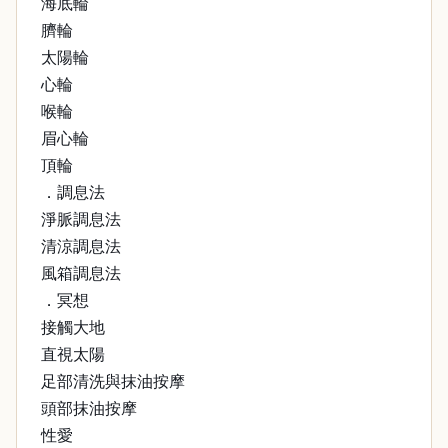
海底輪
臍輪
太陽輪
心輪
喉輪
眉心輪
頂輪
．調息法
淨脈調息法
清涼調息法
風箱調息法
．冥想
接觸大地
直視太陽
足部清洗與抹油按摩
頭部抹油按摩
性愛