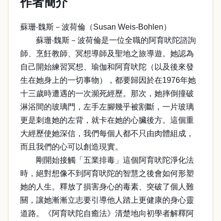
作者簡介
蘇珊‧魏斯－波荷倫（Susan Weis-Bohlen）
蘇珊‧魏斯－波荷倫是一位全職的阿育吠陀諮詢
師、烹飪教師、冥想導師及聖地之旅導遊。她認為
自己開始練習冥想、瑜伽和阿育吠陀（以及後來發
生在她身上的一切事物），都要歸因於在1976年她
十三歲時遭遇的一次瀕死經歷。那次，她摔倒撞破
淋浴間的玻璃門，左手左腳幾乎被割斷，一片玻璃
更是刺進她的左背，就卡在她的心臟後方。這個重
大經歷使她深信，我們每個人都不只由肉體組成，
而且我們的心可以創造現實。
剛開始接觸「五業排毒」這個阿育吠陀淨化法
時，絕對想像不到阿育吠陀的智慧之後會如何形塑
她的人生。釋放了損害身心的毒素、突破了個人難
關，讓她漸漸立志要引導他人踏上更健康的身心靈
道路。《阿育吠陀自癒法》清楚地向初學者解釋阿