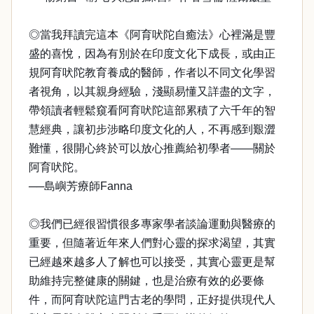
◎當我拜讀完這本《阿育吠陀自癒法》心裡滿是豐
盛的喜悅，因為有別於在印度文化下成長，或由正
規阿育吠陀教育養成的醫師，作者以不同文化學習
者視角，以其親身經驗，淺顯易懂又詳盡的文字，
帶領讀者輕鬆窺看阿育吠陀這部累積了六千年的智
慧經典，讓初步涉略印度文化的人，不再感到艱澀
難懂，很開心終於可以放心推薦給初學者——關於
阿育吠陀。
──島嶼芳療師Fanna
◎我們已經很習慣很多專家學者談論運動與醫療的
重要，但隨著近年來人們對心靈的探求渴望，其實
已經越來越多人了解也可以接受，其實心靈更是幫
助維持完整健康的關鍵，也是治療有效的必要條
件，而阿育吠陀這門古老的學問，正好提供現代人