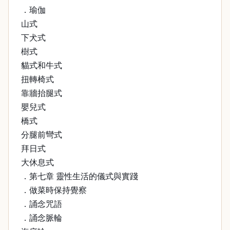
．瑜伽
山式
下犬式
樹式
貓式和牛式
扭轉椅式
靠牆抬腿式
嬰兒式
橋式
分腿前彎式
拜日式
大休息式
．第七章 靈性生活的儀式與實踐
．做菜時保持覺察
．誦念咒語
．誦念脈輪