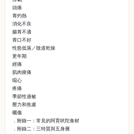
頭痛
胃灼熱
消化不良
腸胃不適
胃口不好
性慾低落／陰道乾燥
更年期
經痛
肌肉痠痛
噁心
疼痛
季節性過敏
壓力和焦慮
曬傷
．附錄一：常見的阿育吠陀食材
．附錄二：三特質與五身層