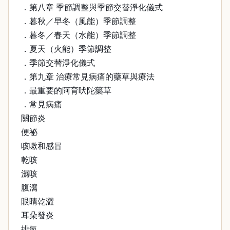
．第八章 季節調整與季節交替淨化儀式
．暮秋／早冬（風能）季節調整
．暮冬／春天（水能）季節調整
．夏天（火能）季節調整
．季節交替淨化儀式
．第九章 治療常見病痛的藥草與療法
．最重要的阿育吠陀藥草
．常見病痛
關節炎
便祕
咳嗽和感冒
乾咳
濕咳
腹瀉
眼睛乾澀
耳朵發炎
排氣