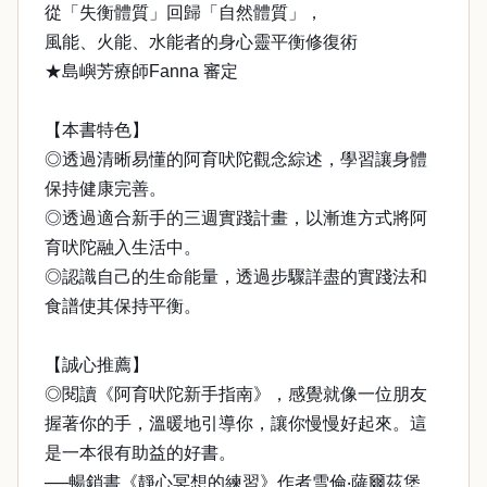
從「失衡體質」回歸「自然體質」，
風能、火能、水能者的身心靈平衡修復術
★島嶼芳療師Fanna 審定
【本書特色】
◎透過清晰易懂的阿育吠陀觀念綜述，學習讓身體
保持健康完善。
◎透過適合新手的三週實踐計畫，以漸進方式將阿
育吠陀融入生活中。
◎認識自己的生命能量，透過步驟詳盡的實踐法和
食譜使其保持平衡。
【誠心推薦】
◎閱讀《阿育吠陀新手指南》，感覺就像一位朋友
握著你的手，溫暖地引導你，讓你慢慢好起來。這
是一本很有助益的好書。
──暢銷書《靜心冥想的練習》作者雪倫‧薩爾茲堡