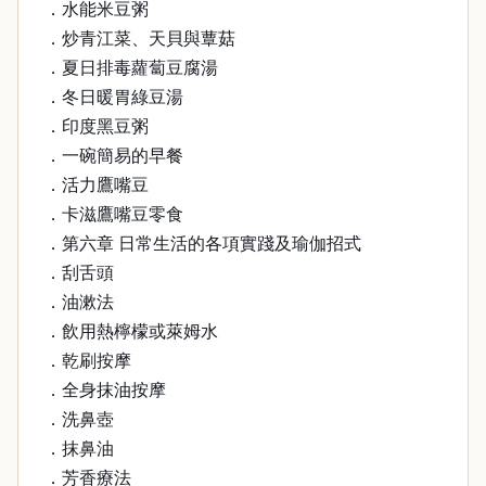
．水能米豆粥
．炒青江菜、天貝與蕈菇
．夏日排毒蘿蔔豆腐湯
．冬日暖胃綠豆湯
．印度黑豆粥
．一碗簡易的早餐
．活力鷹嘴豆
．卡滋鷹嘴豆零食
．第六章 日常生活的各項實踐及瑜伽招式
．刮舌頭
．油漱法
．飲用熱檸檬或萊姆水
．乾刷按摩
．全身抹油按摩
．洗鼻壺
．抹鼻油
．芳香療法