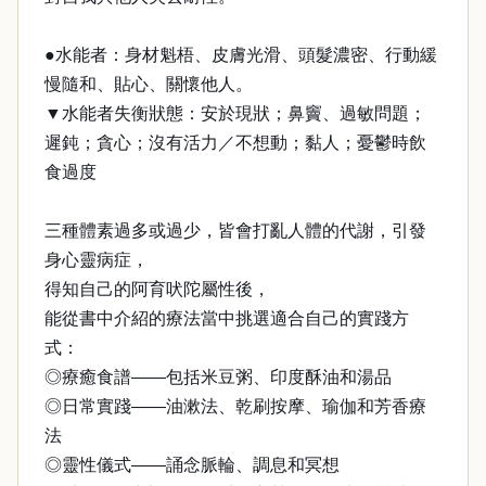
●水能者：身材魁梧、皮膚光滑、頭髮濃密、行動緩
慢隨和、貼心、關懷他人。
▼水能者失衡狀態：安於現狀；鼻竇、過敏問題；
遲鈍；貪心；沒有活力／不想動；黏人；憂鬱時飲
食過度
三種體素過多或過少，皆會打亂人體的代謝，引發
身心靈病症，
得知自己的阿育吠陀屬性後，
能從書中介紹的療法當中挑選適合自己的實踐方
式：
◎療癒食譜——包括米豆粥、印度酥油和湯品
◎日常實踐——油漱法、乾刷按摩、瑜伽和芳香療
法
◎靈性儀式——誦念脈輪、調息和冥想