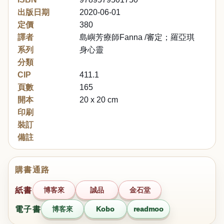
出版日期
2020-06-01
定價
380
譯者
島嶼芳療師Fanna /審定；羅亞琪
系列
身心靈
分類
CIP
411.1
頁數
165
開本
20 x 20 cm
印刷
裝訂
備註
購書通路
紙書
博客來
誠品
金石堂
電子書
博客來
Kobo
readmoo