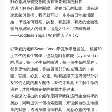
對心靈與身體交會間所有重要知識的解答。
透過了解身心靈的關聯、覺察自己的狀態、還有設
定意象與目標，我們就可以一步步由日常生活開
始，學習如何觀察、調整、有意識、有效的全面改
善自身與家人的健康，這是人生不可或缺寶藏。
——Goddess Yoga TW 創辦人／Vicky
◎摯愛的老師Swami Veda斯瓦米韋達曾說,，根據印
度古代的養生醫學，也就是阿育吠陀（ayur-veda）
的理論，每一次生命的輪迴，每一個生命的歷程，
都是覺性的連續，是由四個部分結合而成的：身
體、官能、心意、心靈。唯有認識了這四個部分以
及它們之間的相互關係，我們才算真正了解生命的
過程，才能明白完整的整體才是健康。
本書深入淺出的介紹印度阿育吠陀這門生命科學的
奧妙，同時提供一個檢索藍圖，來理解自己生命能
量的狀態，透過身體這個載具，洞悉心靈的作用，