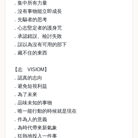
．集中所有力量
．沒有事物能立即成長
．先驅者的思考
．心志堅定者的護身咒
．承認錯誤、檢討失敗
．誤以為沒有可用的部下
．藏不住的東西
【志 VISIOM】
．認真的志向
．避免短視利益
．為了未來
．品味未知的事物
．唯一能行動的時候就是現在
．作為人的意義
．為時代帶來新氣象
．狂熱地投入一件事