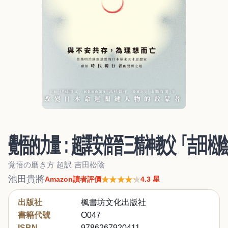
覺悟的力量：超譯安倍晉三精神教父「吉田松
覚悟の磨き方 超訳 吉田松陰
池田貴將
★★★★★
★★★★★
Amazon讀者評價
4.3 星
出版社
楓書坊文化出版社
書籍代號
O047
ISBN
9786267920411