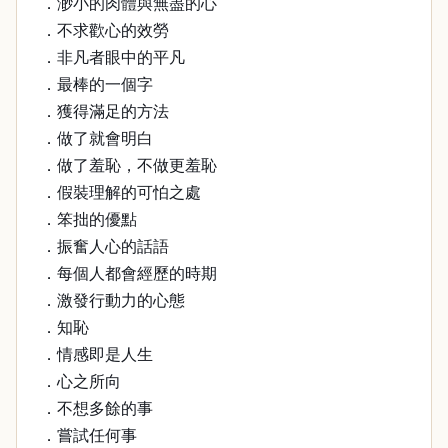
．渺小的肉體與無盡的心
．不求歡心的效勞
．非凡者眼中的平凡
．最棒的一個字
．獲得滿足的方法
．做了就會明白
．做了羞恥，不做更羞恥
．假裝理解的可怕之處
．笨拙的優點
．振奮人心的話語
．每個人都會經歷的時期
．激發行動力的心態
．知恥
．情感即是人生
．心之所向
．不想多餘的事
．嘗試任何事