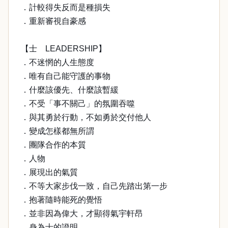
．計較得失反而是種損失
．重新審視自豪感
【士 LEADERSHIP】
．不迷惘的人生態度
．唯有自己能守護的事物
．什麼該優先、什麼該暫緩
．不受「事不關己」的氛圍吞噬
．與其勇於行動，不如勇於交付他人
．變成怎樣都無所謂
．團隊合作的本質
．人物
．展現出的氣質
．不等大家步伐一致，自己先踏出第一步
．抱著隨時能死的覺悟
．並非因為偉大，才顯得氣宇軒昂
．身為士的證明