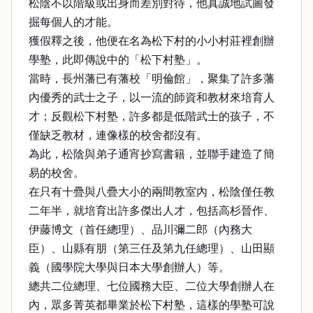
松陰不以階級或出身而差別對待，他真誠地試圖發
掘每個人的才能。
獲假釋之後，他便在名為松下村的小小村莊裡創辦
學塾，此即傳說中的「松下村塾」。
當時，長州藩已有藩校「明倫館」，聚集了許多藩
內優秀的武士之子，以一流的師資和教材來培育人
才；反觀松下村塾，許多都是低階武士的孩子，不
僅缺乏教材，連像樣的校舍都沒有。
為此，松陰與弟子通宵抄寫書籍，並聯手建造了簡
易的校舍。
在只有十疊與八疊大小的兩間教室內，松陰僅任教
二年半，就培育出許多傑出人才，包括高杉晉作、
伊藤博文（首任總理）、品川彌二郎（內務大
臣）、山縣有朋（第三任及第九任總理）、山田顯
義（國學院大學與日本大學創辦人）等。
總共二位總理、七位國務大臣、二位大學創辦人在
內，眾多菁英都畢業於松下村塾，這樣的學塾可說