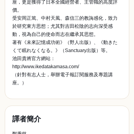
座，更是獲得了日本全國經營者、主管職的高度評
價。
受安岡正篤、中村天風、森信三的教誨感化，致力
於研究東方思想；尤其對吉田松陰的志向深受感
動，視為自己的使命而志在繼承其思想。
著有《未來記憶成功術》（野人出版）、《動きた
くて眠れなくなる。》（Sanctuary出版）等。
池田貴將官方網站：
http://www.ikedatakamasa.com/
（針對有志人士，舉辦電子報訂閱服務及專題講
座。）
譯者簡介
鄭秉慈