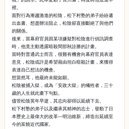
裡。
面對行為漸趨激進的松陰，松下村塾的弟子紛紛遞
出血書、想盡辦法阻止，松陰卻直接斷絕了與他們
的關係。
後來，當幕府官員因某項嫌疑對松陰進行偵訊調查
時，他竟主動透露暗殺間部秋詮勝的計畫。
當時對普通武士而言，很難有機會向幕府官員表達
意見，松陰或許是希望藉由坦白暗殺計畫，來獲得
表達自己想法的機會。
想當然耳，他最終未能如願。
松陰被捕入獄，成為「安政大獄」的犧牲者，三十
歲的人生就此畫下句點。
儘管松陰英年早逝，其志向卻得以延續下去。
松下村塾的弟子以及繼承其精神的志士，發動了日
本歷史上最偉大的改革—明治維新，締造出延續至
今的富饒近代國家。