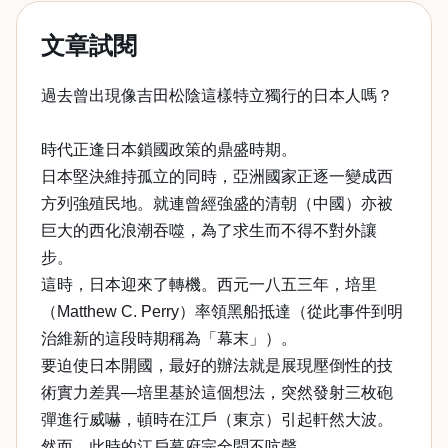
文章試閱
過去曾出現像吉田松陰這樣特立獨行的日本人嗎？
時代正逢日本鎖國政策的鼎盛時期。
日本堅決維持孤立的同時，亞洲國家正逐一變成西
方列強殖民地。就連曾經強盛的清朝（中國）亦被
巨大的西化浪潮吞噬，為了求生而不得不對外讓
步。
這時，日本迎來了轉機。西元一八五三年，培里
（Matthew C. Perry）率領黑船抵達（從此事件到明
治維新的這段時期稱為「幕末」）。
要迫使日本開國，最好的辦法就是展現壓倒性的技
術實力差異—培里基於這個想法，突然發射三枚砲
彈進行威嚇，頓時在江戶（東京）引起軒然大波。
然而，此時的江戶幕府完全悶不吭聲。