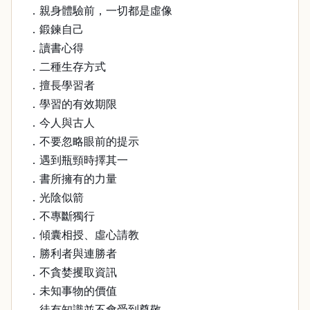
．親身體驗前，一切都是虛像
．鍛鍊自己
．讀書心得
．二種生存方式
．擅長學習者
．學習的有效期限
．今人與古人
．不要忽略眼前的提示
．遇到瓶頸時擇其一
．書所擁有的力量
．光陰似箭
．不專斷獨行
．傾囊相授、虛心請教
．勝利者與連勝者
．不貪婪攫取資訊
．未知事物的價值
．徒有知識並不會受到尊敬