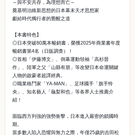
～與不安共存，為理想而亡～
奠基明治維新思想的日本幕末天才思想家
獻給時代獨行者的覺醒之道
【本書特色】
◎日本突破80萬本暢銷書，榮獲2025年商業書年度
暢銷書第4名（日販調查）！
◎首相「伊藤博文」、倒幕運動領袖「高杉晉
作」、陸軍之父「山縣有朋」等改變日本命運關鍵
人物的啟蒙者超譯經典。
◎職業格鬥家「YA-MAN」、足球國手「旗手怜
央」、知名藝人「龜梨和也」等各界人士推薦介
紹！
面臨西方列強的強勢衝擊，日本進入嚴密的鎖國時
期。
當多數人陷入恐懼與無力之際，年僅25歲的吉田松