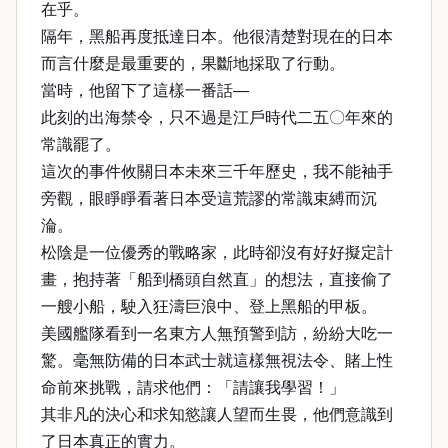
在乎。
隔年，黑船再度抵達日本。他很清楚對現在的日本
而言什麼是最重要的，果斷地採取了行動。
當時，他留下了這樣一番話—
此刻的出海禁令，只不過是江戶時代二五〇年來的
常識罷了。
這次的事件攸關日本未來三千年歷史，我不能袖手
旁觀，眼睜睜看著日本受這荒謬的常識束縛而沉
淪。
松陰是一位優秀的戰略家，此時卻沒有好好擬定計
畫，抱持著「船到橋頭自然直」的想法，直接偷了
一艘小船，駛入狂濤巨浪中、登上黑船的甲板。
美國艦隊看到一名東方人無預警到訪，紛紛大吃一
驚。毫無防備的日本武士就這樣無視法令、賭上性
命前來挑戰，請求他們：「請讓我學習！」
其非凡的決心和求知慾讓人望而生畏，他們意識到
了日本真正的實力。