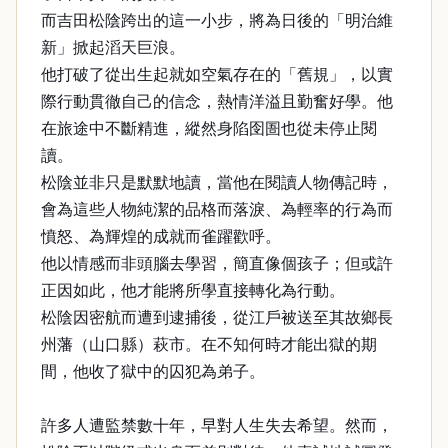
而吉田松陰跨出的這一小步，將為日後的「明治維
新」掀起滔天巨浪。
他打破了從出生起就如空氣存在的「舊規」，以實
際行動貫徹自己的信念，熱情洋溢且勤奮好學。他
在旅途中不斷精進，縱然身陷囹圄也從未停止閱
讀。
松陰並非只是默默地讀，當他在閱讀人物傳記時，
會為這些人物純潔的品格而落淚、為輕率的行為而
憤怒、為輝煌的成就而雀躍歡呼。
他以情感而非頭腦去學習，簡直像個孩子；但或許
正因如此，他才能將所學直接轉化為行動。
松陰因密航而遭到逮捕後，從江戶被送至其故鄉長
州藩（山口縣）萩市。在不知何時才能出獄的期
間，他收了獄中的囚犯為弟子。
許多人遭監禁數十年，早對人生失去希望。然而，