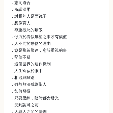
．志同道合
．所謂溫柔
．討厭的人是面鏡子
．想像育人
．尊重彼此的驕傲
．傾力於看似無望之事才有價值
．人不同於動物的理由
．愈是飛黃騰達，愈該重視的事
．堅信不疑
．這個世界的運作機制
．人生寄宿於眼中
．相遇與離別
．雖然無法成為聖人
．如何發掘
．只要磨練，隨時都會發光
．受到認可之前
．人與人之間的法則