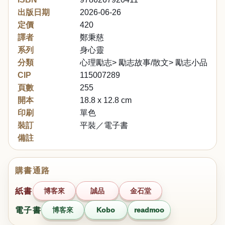
出版日期
2026-06-26
定價
420
譯者
鄭秉慈
系列
身心靈
分類
心理勵志> 勵志故事/散文> 勵志小品文
CIP
115007289
頁數
255
開本
18.8 x 12.8 cm
印刷
單色
裝訂
平裝／電子書
備註
購書通路
紙書
博客來
誠品
金石堂
電子書
博客來
Kobo
readmoo