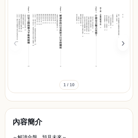
‹
›
1
/ 10
內容簡介
～解讀合盤，預見未來～