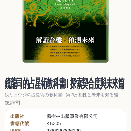
鏡龍司的占星術教科書II 探索契合度與未來篇
鏡リュウジの占星術の教科書II 第2版:相性と未来を知る編
鏡龍司
出版社
楓樹林出版事業有限公司
書籍代號
KB305
ISBN
9786267896129