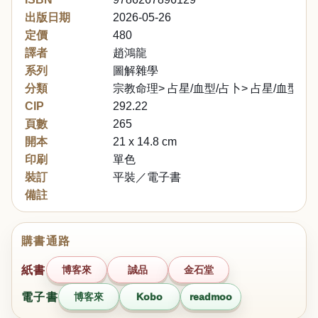
出版日期
2026-05-26
定價
480
譯者
趙鴻龍
系列
圖解雜學
分類
宗教命理> 占星/血型/占卜> 占星/血型
CIP
292.22
頁數
265
開本
21 x 14.8 cm
印刷
單色
裝訂
平裝／電子書
備註
購書通路
紙書
博客來
誠品
金石堂
電子書
博客來
Kobo
readmoo