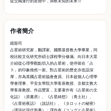
從交織運行的星體中，洞察未知的未來☆
作者簡介
鏡龍司
占星術研究家，翻譯家。國際基督教大學畢業，同
校比較文化研究所碩士課程學分修滿。向日本大眾
介紹從心理學觀點切入的占星術，使停留在「占
卜」的印象煥然一新。對占星術的歷史亦造詣深
厚，亦為英國占星術協會會員、日本超個人心理學
學會理事、平安女學院大學客座教授、京都文教大
學客座教授。作品豐富，主要著作有《占星術の文
化誌》（原書房）、《占星綺想》（青土社）、
《占星術夜話》（說話社）、《タロットの秘密》
（講談社現代新書）；譯作有《ユングと占星術》