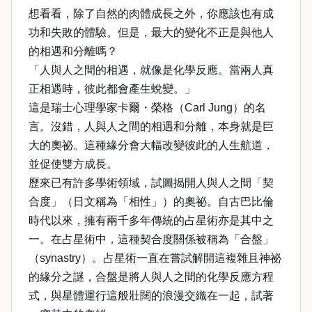
想看看，除了自然的肉體成長之外，你應該也有成
功和失敗的體驗。但是，最大的變化不正是與他人
的相遇和分離嗎？
「人與人之間的相遇，就像是化學反應。當兩人真
正相遇時，彼此都會產生蛻變。」
這是瑞士心理學家卡爾・榮格（Carl Jung）的名
言。沒錯，人與人之間的相遇和分離，本身就是巨
大的奧祕。這種緣分會大幅改變彼此的人生航道，
並促使雙方成長。
歷來已有許多學術領域，試圖揭開人與人之間「契
合度」（日文稱為「相性」）的奧祕。自古巴比倫
時代以來，擁有兩千多年傳統的占星術亦是其中之
一。在占星術中，這種契合度關係被稱為「合盤」
（synastry）。占星術一直在嘗試解開這複雜且神祕
的緣分之謎，合盤是將人與人之間的化學反應方程
式，與星體運行這般壯闊的浪漫交織在一起，試著