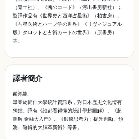
（青土社）、《魂のコード》（河出書房新社）；
監譯作品有《世界史と西洋占星術》（柏書房）、
《占星医術とハーブ学の世界》《〔ヴィジュアル
版〕タロットと占術カードの世界》（原書房）
等。
譯者簡介
趙鴻龍
畢業於輔仁大學統計資訊系，對日本歷史文化情有
獨鍾。譯有《誰都看得懂的統計學超圖解》、《超
圖解 金融大入門》、《鍛鍊思考力：提升判斷、預
測、邏輯的大腦革新術》等書。