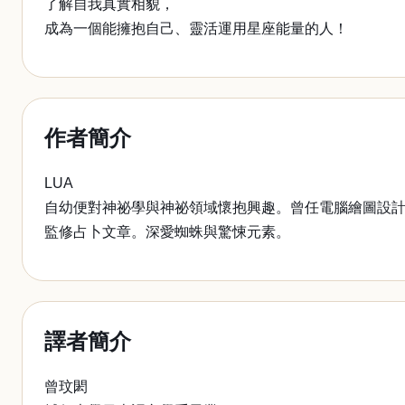
了解自我真實相貌，
成為一個能擁抱自己、靈活運用星座能量的人！
作者簡介
LUA
自幼便對神祕學與神祕領域懷抱興趣。曾任電腦繪圖設計
監修占卜文章。深愛蜘蛛與驚悚元素。
譯者簡介
曾玟閎