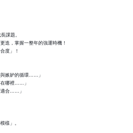
成長課題。
節更迭，掌握一整年的強運時機！
契合度」！
」
卑與嫉妒的循環……」
值在哪裡……」
才適合……」
！
的模樣」。