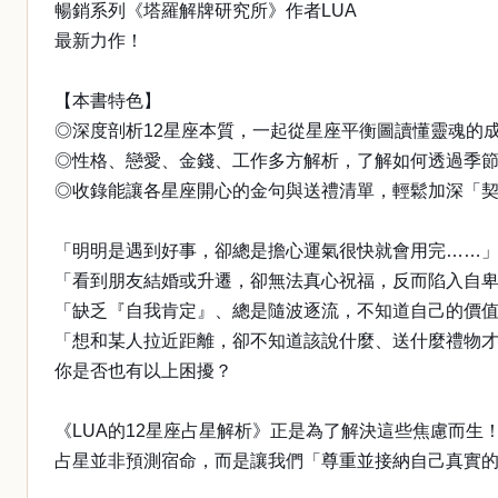
暢銷系列《塔羅解牌研究所》作者LUA
最新力作！
【本書特色】
◎深度剖析12星座本質，一起從星座平衡圖讀懂靈魂的
◎性格、戀愛、金錢、工作多方解析，了解如何透過季
◎收錄能讓各星座開心的金句與送禮清單，輕鬆加深「
「明明是遇到好事，卻總是擔心運氣很快就會用完……
「看到朋友結婚或升遷，卻無法真心祝福，反而陷入自
「缺乏『自我肯定』、總是隨波逐流，不知道自己的價
「想和某人拉近距離，卻不知道該說什麼、送什麼禮物
你是否也有以上困擾？
《LUA的12星座占星解析》正是為了解決這些焦慮而生
占星並非預測宿命，而是讓我們「尊重並接納自己真實