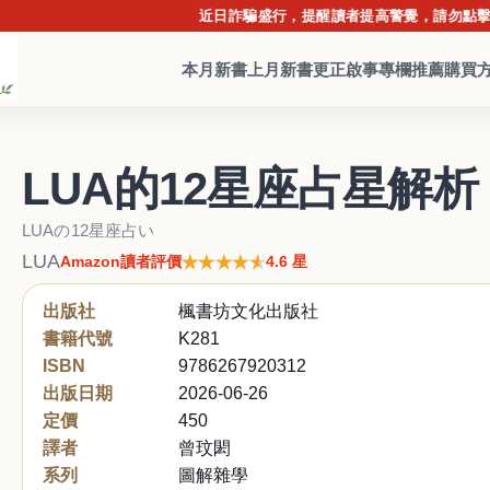
近日詐騙盛行，提醒讀者提高警覺，請勿點擊不明連
本月新書
上月新書
更正啟事
專欄推薦
購買
LUA的12星座占星解析
LUAの12星座占い
LUA
★★★★★
★★★★★
Amazon讀者評價
4.6 星
出版社
楓書坊文化出版社
書籍代號
K281
ISBN
9786267920312
出版日期
2026-06-26
定價
450
譯者
曾玟閎
系列
圖解雜學