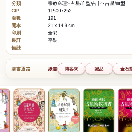
分類
宗教命理> 占星/血型/占卜> 占星/血型
CIP
115007252
頁數
191
開本
21 x 14.8 cm
印刷
全彩
裝訂
平裝
備註
購書通路
紙書
博客來
誠品
金石