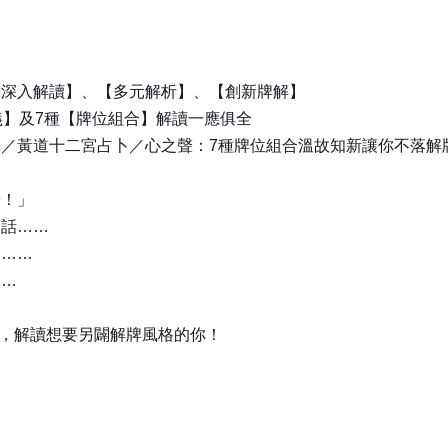
【深入解讀】、【多元解析】、【創新牌解】
義】及7種【牌位組合】解讀一應俱全
／黃道十二宮占卜／心之聲：7種牌位組合溫故知新讓你不落解
呀！」
的話……
臼……
……
期，解讀想要另闢解牌風格的你！