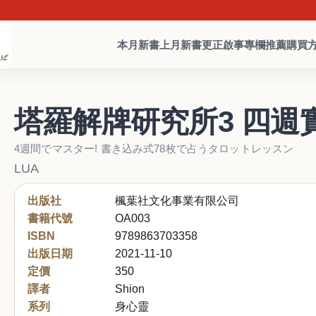
本月新書
上月新書
更正啟事
專欄推薦
購買
塔羅解牌研究所3 四週
4週間でマスター! 書き込み式78枚で占うタロットレッスン
LUA
出版社
楓葉社文化事業有限公司
書籍代號
OA003
ISBN
9789863703358
出版日期
2021-11-10
定價
350
譯者
Shion
系列
身心靈