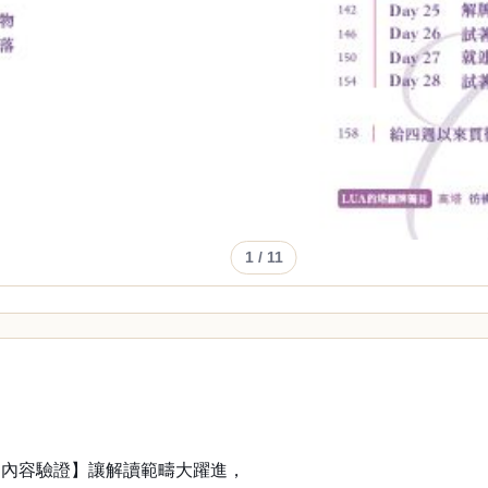
1
/ 11
卜內容驗證】讓解讀範疇大躍進，