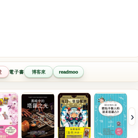
堂
電子書
博客來
readmoo
›