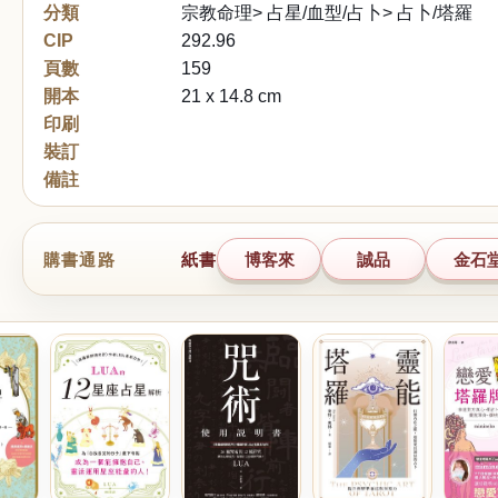
分類
宗教命理> 占星/血型/占卜> 占卜/塔羅
CIP
292.96
頁數
159
開本
21 x 14.8 cm
印刷
裝訂
備註
購書通路
紙書
博客來
誠品
金石