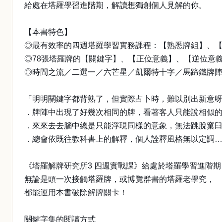
給處在塔羅學習進階期，解讀想獨創個人見解的你。
【本書特色】
◎最有效率的四週塔羅學習實務課程：【熟悉牌組】、
◎78張塔羅牌的【關鍵字】、【正位意義】、【逆位意
◎時間之流／二選一／六芒星／凱爾特十字／馬蹄鐵牌陣
「明明關鍵字都背熟了，但實際占卜時，難以別出新意
．牌陣中出現了好幾次相同的牌，看著客人只能說相似
．來來去去腦中總是只能浮現同樣的意象，無法跳脫窠
．總會依既往教科書上的解釋，個人詮釋風格無以定調
《塔羅解牌研究所3 四週實戰課》給處於塔羅學習進階
無論是頭一次接觸塔羅牌，或博覽群書的塔羅老學究，
都能運用本書破除解牌關卡！
關鍵字集的閱讀方式