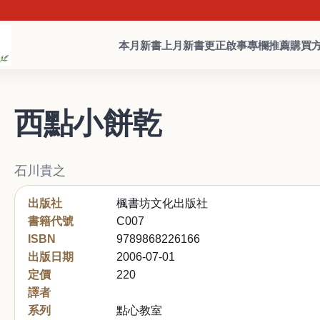
本月新書
上月新書
更正啟事
專欄推薦
購買
西點小餅乾
石川貴之
出版社
楓書坊文化出版社
書籍代號
C007
ISBN
9789868226166
出版日期
2006-07-01
定價
220
譯者
系列
點心教室