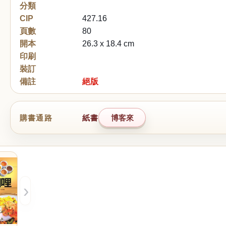
分類
CIP
427.16
頁數
80
開本
26.3 x 18.4 cm
印刷
裝訂
備註
絕版
購書通路
紙書
博客來
›