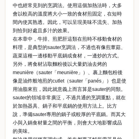
中也經常見到的烹調法。使用這個加熱法時，大多
會以較高的溫度將大小一致的食材煎固定，在短時
間內使其熟透。因此，可以呈現美味不流失、加熱
到恰到好處且多汁的效果。
在本章中，牛排、煎肥肝這類在煎時不移動食材的
料理，是典型的sauter烹調法，不過也有像煎蕈菇、
蔬菜這種一邊移動平底鍋或食材，一邊炒的方式。
另外，將食材沾取麵粉後以大量奶油去烤的
meunière（sauter「meunière」）、裹上麵包粉後
像是油炸般地煎的cutlet（sauter「panés」）也是使
用油脂來煎，因此就意義上而言算是sauter的同類。
sauter的領域非常廣泛，不過共通的烹調重點，就在
於加熱器具、鍋子和平底鍋的使用方法上。比方
說，準備sauter專用的鍋子或較厚的平底鍋。而其大
小與入鍋食材量之間的平衡，則會大大地影響成品
的美味。