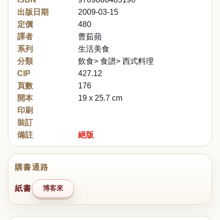
出版日期
2009-03-15
定價
480
譯者
曹茹蘋
系列
生活美食
分類
飲食> 食譜> 西式料理
CIP
427.12
頁數
176
開本
19 x 25.7 cm
印刷
裝訂
備註
絕版
購書通路
紙書
博客來