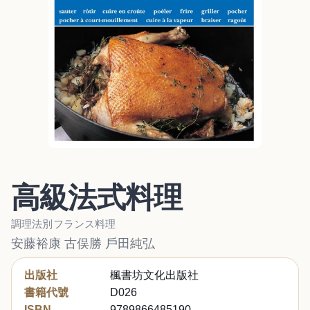
高級法式料理
調理法別フランス料理
安藤裕康 古俣勝 戶田純弘
出版社
楓書坊文化出版社
書籍代號
D026
ISBN
9789866485190