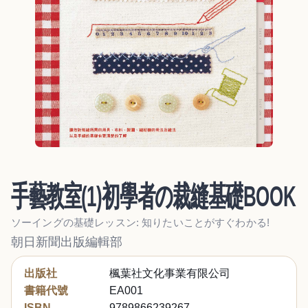
手藝教室(1)初學者の裁縫基礎BOOK
ソーイングの基礎レッスン: 知りたいことがすぐわかる!
朝日新聞出版編輯部
出版社
楓葉社文化事業有限公司
書籍代號
EA001
ISBN
9789866239267