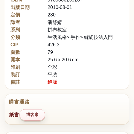
出版日期
2010-08-01
定價
280
譯者
潘舒婧
系列
拼布教室
分類
生活風格> 手作> 縫紉技法入門
CIP
426.3
頁數
79
開本
25.6 x 20.6 cm
印刷
全彩
裝訂
平裝
備註
絕版
購書通路
紙書
博客來