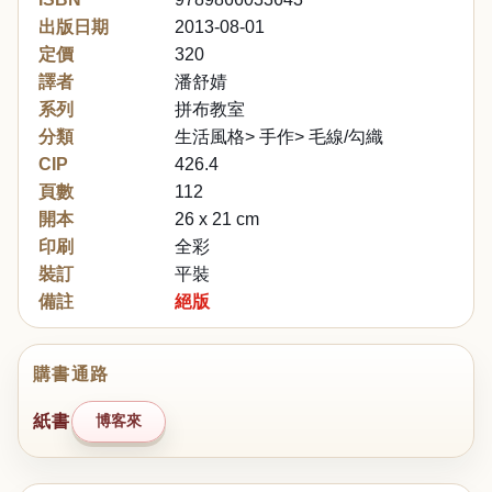
出版日期
2013-08-01
定價
320
譯者
潘舒婧
系列
拼布教室
分類
生活風格> 手作> 毛線/勾織
CIP
426.4
頁數
112
開本
26 x 21 cm
印刷
全彩
裝訂
平裝
備註
絕版
購書通路
紙書
博客來