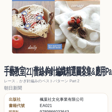
手藝教室(21)蕾絲‧鉤針編織精選圖案集&應用Par
レース．かぎ針編みのベストパターン Part 2
朝日新聞
出版社
楓葉社文化事業有限公司
書籍代號
EA021
ISBN
9789866033643