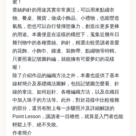
蜜！
蕾絲鉤針的用途其實非常廣泛，可以用來點綴衣
物、餐桌、雜貨，做成小飾品、小禮物，也能營造
氣氛，您也可以自行發揮想像力，創造出更多更棒
的用途。本書便是在這樣的構想下，蒐集近幾年日
雜刊物中的各種蕾絲、鉤針，精選出較受讀者喜愛
的花飾、小飾巾、鑲邊、裝飾帶、點綴物等特輯。
只要照著記號圖鉤編，就能擁有可愛夢幻的花樣
喔！
除了介紹作品的編織方法之外，本書也提供了基本
線材簡介及基礎織法圖解，包括記號圖怎麼看、針
線的拿法、如何起針、各種編織方法，以及在織目
中加入珠子的方法等。此外，對於花樣中比較複雜
的部分，還另有附上每一步驟照片及詳細解說的
Point Lesson，讓讀者一目瞭然，就算是入門者也能
輕鬆上手、絕不失敗。
作者簡介