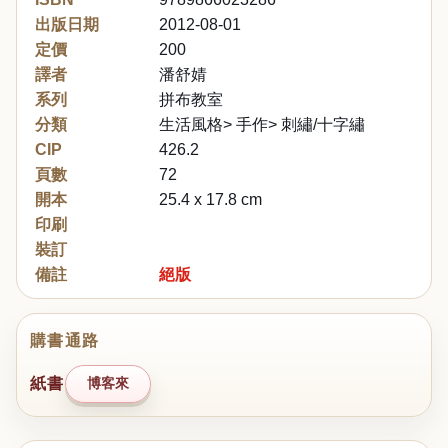
出版日期
2012-08-01
定價
200
譯者
潘舒婧
系列
拼布教室
分類
生活風格> 手作> 刺繡/十字繡
CIP
426.2
頁數
72
開本
25.4 x 17.8 cm
印刷
裝訂
備註
絕版
購書通路
紙書
博客來