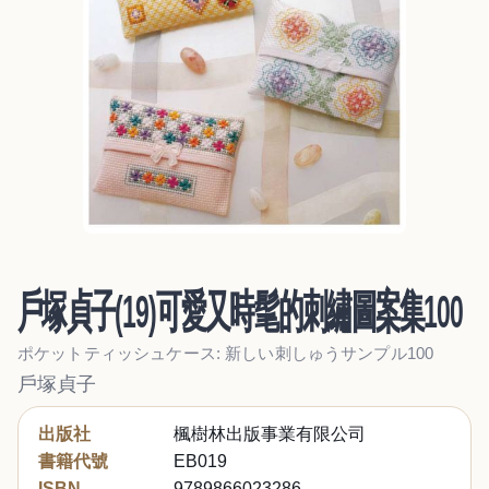
戶塚貞子(19)可愛又時髦的刺繡圖案集100
ポケットティッシュケース: 新しい刺しゅうサンプル100
戶塚貞子
出版社
楓樹林出版事業有限公司
書籍代號
EB019
ISBN
9789866023286