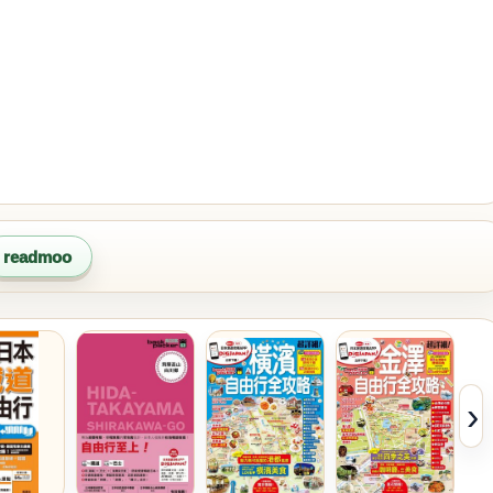
readmoo
›