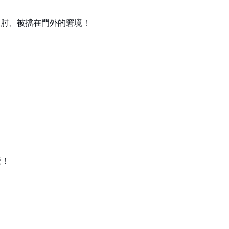
見肘、被擋在門外的窘境！
天！