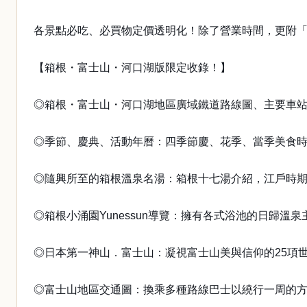
各景點必吃、必買物定價透明化！除了營業時間，更附
【箱根・富士山・河口湖版限定收錄！】
◎箱根・富士山・河口湖地區廣域鐵道路線圖、主要車
◎季節、慶典、活動年曆：四季節慶、花季、當季美食
◎隨興所至的箱根溫泉名湯：箱根十七湯介紹，江戶時期
◎箱根小涌園Yunessun導覽：擁有各式浴池的日歸溫
◎日本第一神山．富士山：凝視富士山美與信仰的25項
◎富士山地區交通圖：換乘多種路線巴士以繞行一周的