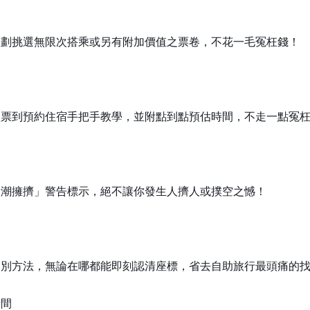
規劃挑選無限次搭乘或另有附加價值之票卷，不花一毛冤枉錢！
買票到預約住宿手把手教學，並附點到點預估時間，不走一點冤
人潮擁擠」警告標示，絕不讓你發生人擠人或撲空之憾！
判別方法，無論在哪都能即刻認清座標，省去自助旅行最頭痛的
時間