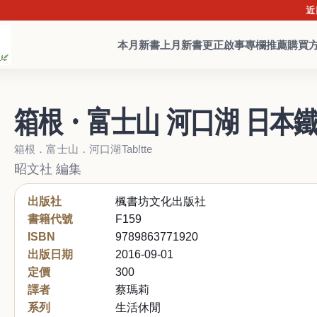
近日詐騙盛
本月新書
上月新書
更正啟事
專欄推薦
購買
箱根・富士山 河口湖 日本鐵
箱根．富士山．河口湖Tab!tte
昭文社 編集
出版社
楓書坊文化出版社
書籍代號
F159
ISBN
9789863771920
出版日期
2016-09-01
定價
300
譯者
蔡瑪莉
系列
生活休閒