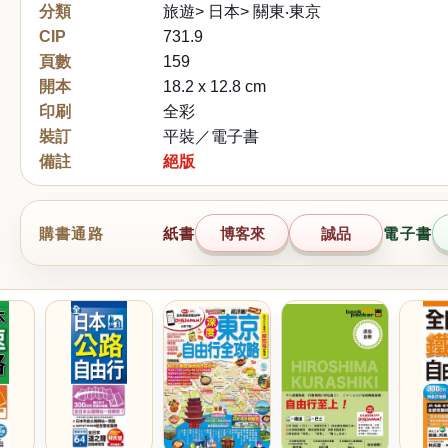
分類
旅遊> 日本> 關東‧東京
CIP
731.9
頁數
159
開本
18.2 x 12.8 cm
印刷
全彩
裝訂
平裝／電子書
備註
絕版
購書通路
紙書
博客來
誠品
電子書