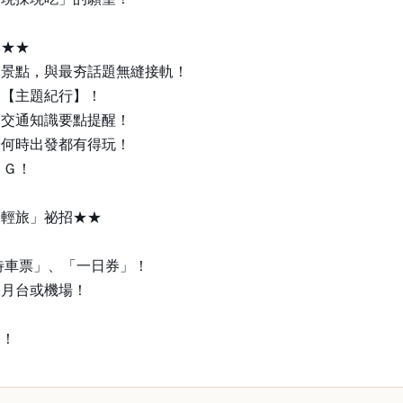
！★★
、景點，與最夯話題無縫接軌！
的【主題紀行】！
＋交通知識要點提醒！
論何時出發都有得玩！
ＮＧ！
「輕旅」祕招★★
待車票」、「一日券」！
線月台或機場！
間！