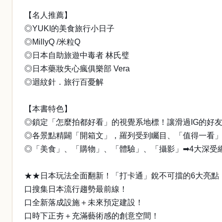
【名人推薦】
◎YUKI的美食旅行小日子
◎MillyQ /米粒Q
◎日本自助旅遊中毒者 林氏璧
◎日本藥妝失心瘋俱樂部 Vera
◎迴紋針．旅行百憂解
【本書特色】
◎鎖定「怎麼拍都好看」的視覺系地標！讓滑過IG的好
◎各景點精闢「開箱文」，羅列受到矚目、「值得一看
◎「美食」、「購物」、「體驗」、「攝影」➡4大深受
★★日本玩法全面翻新！「打卡通」銳不可擋的6大亮點
口搜集日本流行趨勢最前線！
口全新落成設施＋未來預定建設！
口時下正夯＋充滿藝術感的創意空間！