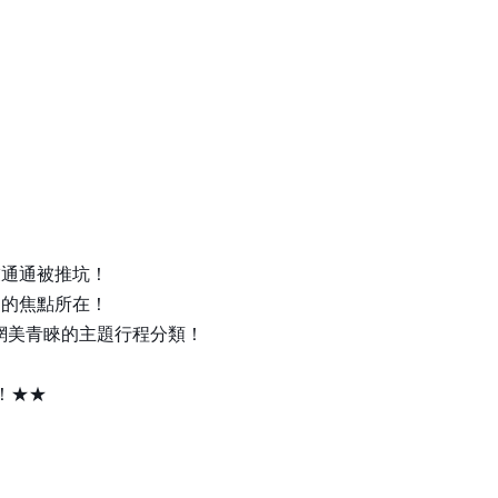
友通通被推坑！
」的焦點所在！
網美青睞的主題行程分類！
！★★