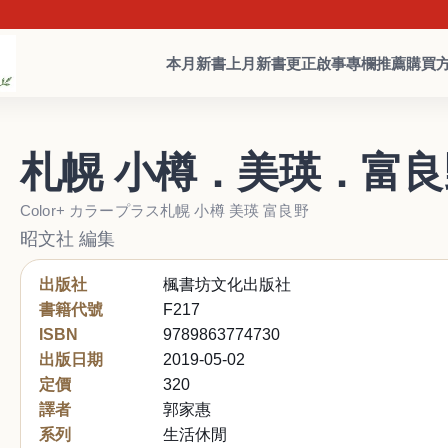
本月新書
上月新書
更正啟事
專欄推薦
購買
札幌 小樽．美瑛．富良
Color+ カラープラス札幌 小樽 美瑛 富良野
昭文社 編集
出版社
楓書坊文化出版社
書籍代號
F217
ISBN
9789863774730
出版日期
2019-05-02
定價
320
譯者
郭家惠
系列
生活休閒