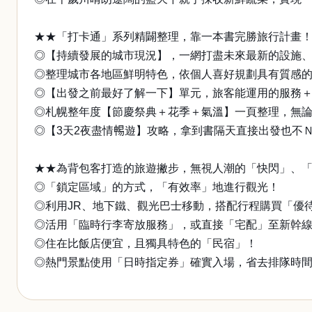
★★「打卡通」系列精闢整理，靠一本書完勝旅行計畫
◎【持續發展的城市現況】，一網打盡未來最新的設施
◎整理城市各地區鮮明特色，依個人喜好規劃具有質感
◎【出發之前最好了解一下】單元，旅客能運用的服務
◎札幌整年度【節慶祭典＋花季＋氣溫】一頁整理，無
◎【3天2夜盡情𣈱遊】攻略，拿到書隔天直接出發也不
★★為背包客打造的旅遊撇步，無視人潮的「快閃」、
◎「鎖定區域」的方式，「有效率」地進行觀光！
◎利用JR、地下鐵、觀光巴士移動，搭配行程購買「優
◎活用「臨時行李寄放服務」，或直接「宅配」至新幹
◎住在比飯店便宜，且獨具特色的「民宿」！
◎熱門景點使用「日時指定券」確實入場，省去排隊時