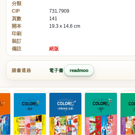
分類
CIP
731.7909
頁數
141
開本
19.3 x 14.6 cm
印刷
裝訂
備註
絕版
購書通路
電子書
readmoo