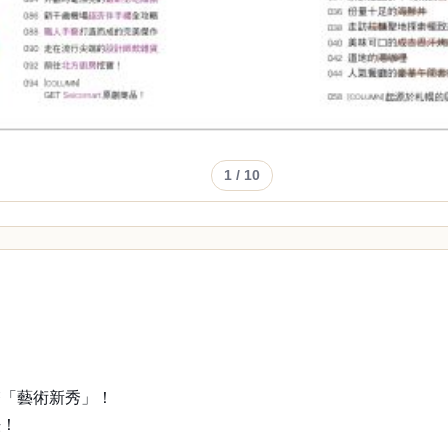
1
/ 10
夯「藝術新秀」！
法！