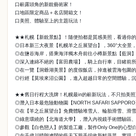
口嶄露頭角的新銳藝術家！
口地區限定商品＋名店開箱文！
口美照、體驗至上的主題玩法！
★★札幌【新銳景點】！隨便拍都是質感美照，看過你的
◎日本新三大夜景【札幌羊之丘展望台】，360°大全景，
◎在鹽谷海岸，搭乘海洋獨木舟前往小樽新景點【藍洞
◎深入連綿不絕的【富田農場】，騎上自行車，目睹前
◎在一覽【洞爺湖美景】的度假飯店，掉進被雲海包圍
◎行經【莫埃來沼公園】，進入超越日常的空間體驗，
★★舊日行程大洗牌！札幌最in的嶄新玩法，不只拍美
◎潛入日本最危險動物園【NORTH SAFARI SAPP
◎在【羊之丘展望台】免費體驗堆雪人、輪胎滑雪、滑
◎綠意環繞的【北海道大學】，潛入內視鏡手術體驗區
◎參觀【白色戀人】的製造工廠，製作Only One的心
◎在千歲川晴朗遼闊的藍天下親手採收新鮮蔬菜，實現