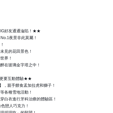
IG好友通通淪陷！★★
No.1夜景非此莫屬！
】！
所未見的花田景色！
的世界！
沉醉在玻璃金字塔之中！
照更要互動體驗★★
ORO】，親手餵食孟加拉虎和獅子！
雪等各種雪地活動！
、穿白衣進行牙科治療的體驗區！
型白色戀人巧克力！
「現採現吃」的願望！