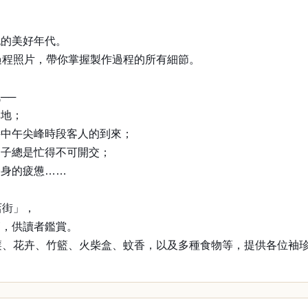
紀的美好年代。
過程照片，帶你掌握製作過程的所有細節。
──
集地；
接中午尖峰時段客人的到來；
日子總是忙得不可開交；
一身的疲憊……
店街」，
節，供讀者鑑賞。
簾、花卉、竹籃、火柴盒、蚊香，以及多種食物等，提供各位袖