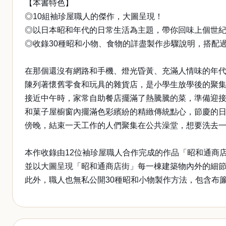
【本書特色】
◎10組袖珍屋職人的傑作，大圖呈現！
◎以日本昭和年代的日常生活為主題，帶你回味上個世
◎收錄30種昭和小物、食物的詳盡製作步驟說明，搭配
在那個還沒有網路和手機、燈光昏黃、充滿人情味的年代
陳列著懷舊零食和玩具的雜貨店，是小學生放學後的聚
接近中午時，家常自助餐店擺滿了熱騰騰的菜，準備迎
和菓子屋櫥窗內擺滿色彩繽紛的精緻傳統點心，節慶的
傍晚，結束一天工作的人們聚集在公共澡堂，想要洗去
本作收錄由12位袖珍屋職人合作完成的作品「昭和通商
並以大圖呈現「昭和通商店街」每一棟建築物內外的細
此外，職人也無私公開30種昭和小物製作方法，包含布