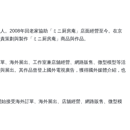
。2008年回老家協助「ミニ厨房庵」店面經營至今。在京
負責策劃與製作「ミニ厨房庵」商品與作品。
訂單、海外展出、工作室兼店舖經營、網路販售、微型模型等活
作與展出。其作品曾登上國外電視廣告，獲得國外媒體介紹，也
開始接受海外訂單、海外展出、店舖經營、網路販售、微型模