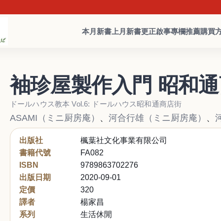
本月新書
上月新書
更正啟事
專欄推薦
購買
袖珍屋製作入門 昭和
ドールハウス教本 Vol.6: ドールハウス昭和通商店街
ASAMI（ミニ厨房庵）
、
河合行雄（ミニ厨房庵）
、
出版社
楓葉社文化事業有限公司
書籍代號
FA082
ISBN
9789863702276
出版日期
2020-09-01
定價
320
譯者
楊家昌
系列
生活休閒