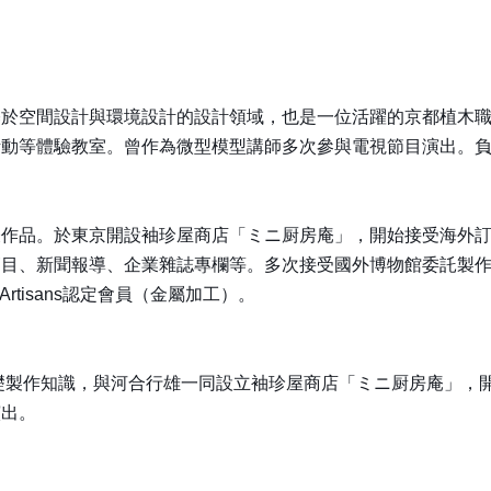
於空間設計與環境設計的設計領域，也是一位活躍的京都植木職人
活動等體驗教室。曾作為微型模型講師多次參與電視節目演出。
表作品。於東京開設袖珍屋商店「ミニ厨房庵」，開始接受海外
節目、新聞報導、企業雜誌專欄等。多次接受國外博物館委託製
d Artisans認定會員（金屬加工）。
基礎製作知識，與河合行雄一同設立袖珍屋商店「ミニ厨房庵」，
演出。