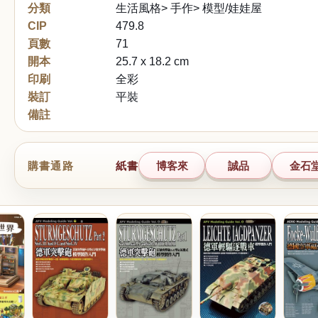
分類
生活風格> 手作> 模型/娃娃屋
CIP
479.8
頁數
71
開本
25.7 x 18.2 cm
印刷
全彩
裝訂
平裝
備註
購書通路
紙書
博客來
誠品
金石