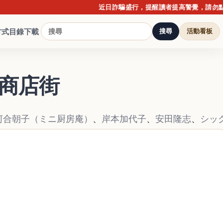
近日詐騙盛行，提醒讀者提高警覺，請勿點擊不明連結
方式
目錄下載
搜尋
活動看板
通商店街
河合朝子（ミニ厨房庵）
、
岸本加代子
、
安田隆志
、
シッ