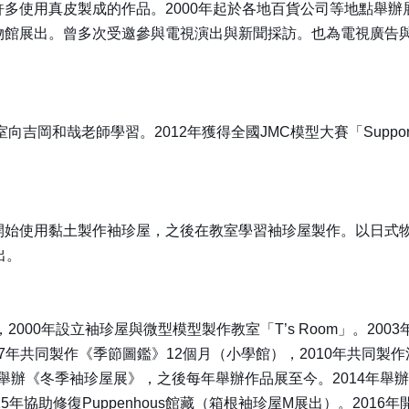
許多使用真皮製成的作品。2000年起於各地百貨公司等地點舉
博物館展出。曾多次受邀參與電視演出與新聞採訪。也為電視廣告
向吉岡和哉老師學習。2012年獲得全國JMC模型大賽「Suppo
，開始使用黏土製作袖珍屋，之後在教室學習袖珍屋製作。以日式
出。
，2000年設立袖珍屋與微型模型製作教室「T’s Room」。2
007年共同製作《季節圖鑑》12個月（小學館），2010年共同製
年舉辦《冬季袖珍屋展》，之後每年舉辦作品展至今。2014年舉辦
015年協助修復Puppenhous館藏（箱根袖珍屋M展出）。2