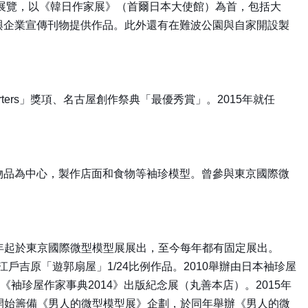
辦展覽，以《韓日作家展》（首爾日本大使館）為首，包括大
與企業宣傳刊物提供作品。此外還有在難波公園與自家開設製
rters」獎項、名古屋創作祭典「最優秀賞」。2015年就任
物品為中心，製作店面和食物等袖珍模型。曾參與東京國際微
003年起於東京國際微型模型展展出，至今每年都有固定展出。
作江戶吉原「遊郭扇屋」1/24比例作品。2010舉辦由日本袖珍屋
《袖珍屋作家事典2014》出版紀念展（丸善本店）。2015年
016年開始籌備《男人的微型模型展》企劃，於同年舉辦《男人的微