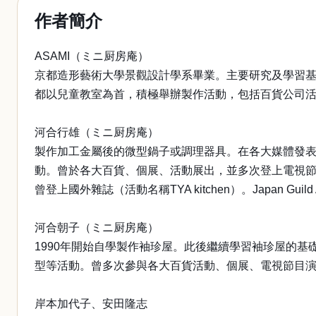
作者簡介
ASAMI（ミニ厨房庵）
京都造形藝術大學景觀設計學系畢業。主要研究及學習基
都以兒童教室為首，積極舉辦製作活動，包括百貨公司
河合行雄（ミニ厨房庵）
製作加工金屬後的微型鍋子或調理器具。在各大媒體發
動。曾於各大百貨、個展、活動展出，並多次登上電視
曾登上國外雜誌（活動名稱TYA kitchen）。Japan Guil
河合朝子（ミニ厨房庵）
1990年開始自學製作袖珍屋。此後繼續學習袖珍屋的
型等活動。曾多次參與各大百貨活動、個展、電視節目
岸本加代子、安田隆志