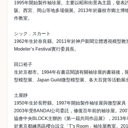
1995年開始製作袖珍屋。主要以昭和街景為主題，發表
阪、西宮、岡山等地多場個展。2013年於藤枝市鄉土
作教室。
シック．スカート
1962年生於奈良縣。2011年於神戶新聞立體透視模型教室
Modeler’s Festival實行委員長。
田口裕子
生於京都市。1994年在書店閱讀有關袖珍屋的書籍後
型模型展、Japan Guild微型模型展、各大百貨等活動展
土屋靜
1950年生於長野縣。1997年開始製作袖珍屋與微型家具
2003年受BANDAI公司委託，修復百年前的袖珍屋。2
協會中央BLOCK主辦的《第一屆共同作品展》，2013
於東京都練馬區櫻台設立「T’s Room」袖珍屋教室。2