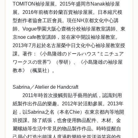
TOMITON袖珍屋展。2015年盛岡市Nanak袖珍屋
展。2016年前橋市鈴蘭百貨袖珍屋展。日本縮尺模
型創作者協會工匠會員。現任NH京都文化中心講
師、Vogue學園大阪心齋橋分校袖珍屋教室講師、東
京noe cafe教室講師，並在家中開設袖珍屋教室。
2013年7月起於名古屋榮中日文化中心袖珍屋教室授
課。著作：《小島隆雄のドールハウス “ミニチュア
ワークスの世界”》（學研）、《小島隆雄の袖珍屋
教本》（楓葉社）。
Sabrina／Atelier de Handcraft
2011年時首次接觸剪貼手藝用的紙，認識到用
紙製作出作品的樂趣。2012年於活動參展。2013年
起，以Sabrina之名（本名Chie）在東京都內等地開
班授課。除了紙張，也會使用飾品配件、木材、金
屬螺絲等生活中常見的物品製作作品。時時提醒自
己用心打造出能讓人度過歡樂時光並洋溢笑容的作