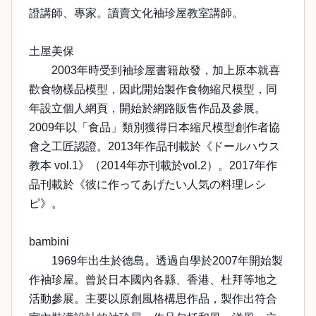
證講師、專家。讀賣文化袖珍屋教室講師。
土屋美保
2003年時受到袖珍屋書籍啟發，加上原本就喜
歡食物樣品模型，因此開始製作食物縮尺模型，同
年設立個人網頁，開始於網路販售作品及參展。
2009年以「食品」類別獲得日本縮尺模型創作者協
會之工匠認證。2013年作品刊載於《ドールハウス
教本 vol.1》（2014年亦刊載於vol.2）。2017年作
品刊載於《彼に作ってあげたい人気の料理レシ
ピ》。
bambini
1969年出生於德島。透過自學於2007年開始製
作袖珍屋。曾於日本國內各縣、香港、杜拜等地之
活動參展。主要以原創風格構思作品，製作出符合