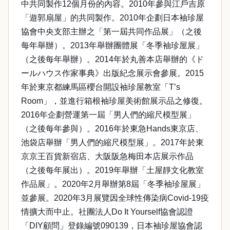
中共同製作12個月份的內容。2010年參與江戶吉原
「遊郭扇屋」的共同製作。2010年企劃日本袖珍屋
協會中央支部主辦之「第一屆共同作品展」（之後
每年舉辦）。2013年舉辦團體展「冬季袖珍屋展」
（之後每年舉辦）。2014年於丸善本店舉辦的《ド
ールハウス作家事典》出版紀念展示會參展。2015
年於東京都練馬區櫻台開設袖珍屋教室「T’s
Room」，並進行箱根袖珍屋美術館展示品之修復。
2016年企劃營運第一屆「男人們的縮尺模型展」
（之後每年參與）。2016年於東急Hands東京店、
池袋店舉辦「男人們的縮尺模型展」。2017年於東
京京王百貨新宿店、大阪阪急梅田本店展示作品
（之後每年展出）。2019年舉辦「土屋靜文化教室
作品展」。2020年2月舉辦第8屆「冬季袖珍屋展」
並參展。2020年3月展覽因全球性傳染病Covid-19疫
情擴大而中止。社團法人Do It Yourself協會認證
「DIY顧問」登錄編號090139，日本袖珍屋協會認