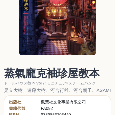
蒸氣龐克袖珍屋教本
ドールハウス教本 Vol.7: ミニチュア×スチームパンク
足立大樹
、
遠藤大樹
、
河合行雄
、
河合朝子
、
ASAMI
出版社
楓葉社文化事業有限公司
書籍代號
FA092
ISBN
9789863703440