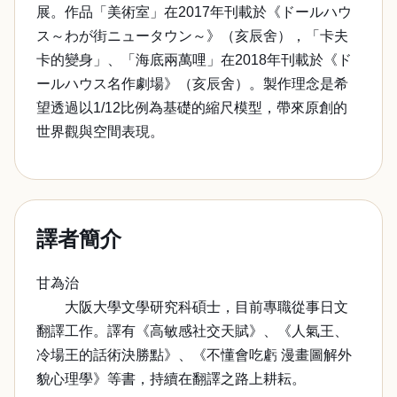
展。作品「美術室」在2017年刊載於《ドールハウ
ス～わが街ニュータウン～》（亥辰舍），「卡夫
卡的變身」、「海底兩萬哩」在2018年刊載於《ド
ールハウス名作劇場》（亥辰舍）。製作理念是希
望透過以1/12比例為基礎的縮尺模型，帶來原創的
世界觀與空間表現。
譯者簡介
甘為治
大阪大學文學研究科碩士，目前專職從事日文
翻譯工作。譯有《高敏感社交天賦》、《人氣王、
冷場王的話術決勝點》、《不懂會吃虧 漫畫圖解外
貌心理學》等書，持續在翻譯之路上耕耘。