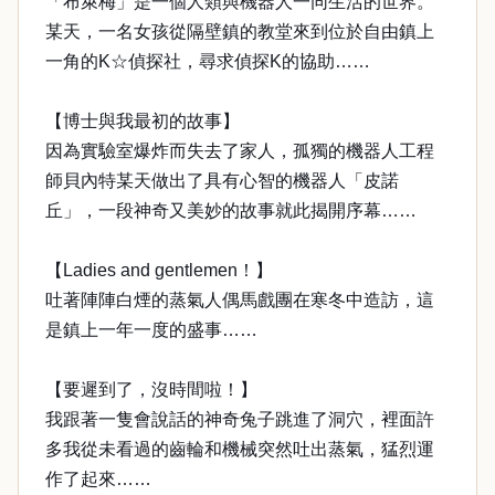
「布萊梅」是一個人類與機器人一同生活的世界。
某天，一名女孩從隔壁鎮的教堂來到位於自由鎮上
一角的K☆偵探社，尋求偵探K的協助……
【博士與我最初的故事】
因為實驗室爆炸而失去了家人，孤獨的機器人工程
師貝內特某天做出了具有心智的機器人「皮諾
丘」，一段神奇又美妙的故事就此揭開序幕……
【Ladies and gentlemen！】
吐著陣陣白煙的蒸氣人偶馬戲團在寒冬中造訪，這
是鎮上一年一度的盛事……
【要遲到了，沒時間啦！】
我跟著一隻會說話的神奇兔子跳進了洞穴，裡面許
多我從未看過的齒輪和機械突然吐出蒸氣，猛烈運
作了起來……