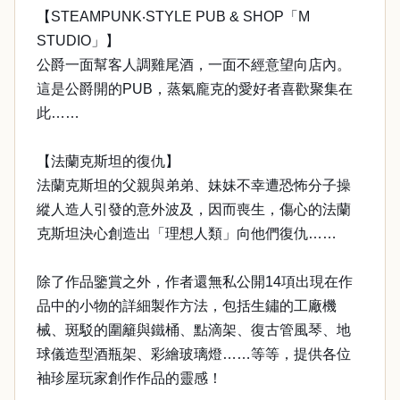
【STEAMPUNK‧STYLE PUB & SHOP「M
STUDIO」】
公爵一面幫客人調雞尾酒，一面不經意望向店內。
這是公爵開的PUB，蒸氣龐克的愛好者喜歡聚集在
此……
【法蘭克斯坦的復仇】
法蘭克斯坦的父親與弟弟、妹妹不幸遭恐怖分子操
縱人造人引發的意外波及，因而喪生，傷心的法蘭
克斯坦決心創造出「理想人類」向他們復仇……
除了作品鑒賞之外，作者還無私公開14項出現在作
品中的小物的詳細製作方法，包括生鏽的工廠機
械、斑駁的圍籬與鐵桶、點滴架、復古管風琴、地
球儀造型酒瓶架、彩繪玻璃燈……等等，提供各位
袖珍屋玩家創作作品的靈感！