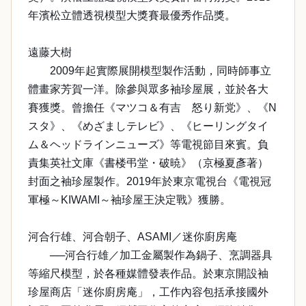
年濱松立體透視模型大獎賽最優秀作品獎。
遠藤大樹
2009年起實際展開模型製作活動，同時師事立
體畫家芳賀一洋。除參與眾多袖珍屋展，並於各大
賽獲獎。曾擔任《マツコ＆有吉 怒り新党》、《N
スタ》、《めざましテレビ》、《ヒーリングタイ
ム＆ヘッドラインニューズ》等電視節目來賓。負
責集英社文庫《書楼弔堂・破暁》（京極夏彥著）
封面之袖珍屋製作。2019年於東京電視台《電視冠
軍極～KIWAMI～袖珍屋王決定戰》獲勝。
河合行雄、河合朝子、ASAMI／迷你廚房庵
──河合行雄／加工金屬製作為鍋子、烹調器具
等縮尺模型，於各種媒體發表作品。於東京開設袖
珍屋商店「迷你廚房庵」，工作內容包括承接國外