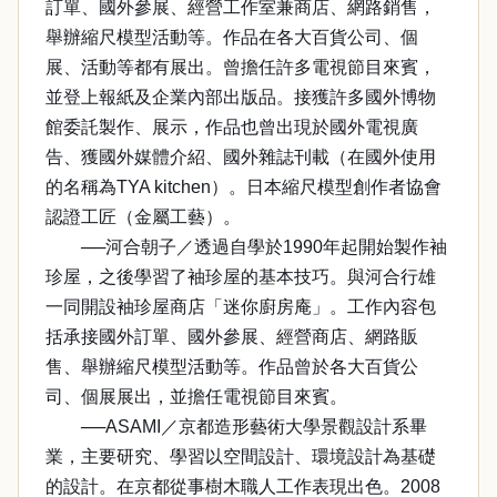
訂單、國外參展、經營工作室兼商店、網路銷售，
舉辦縮尺模型活動等。作品在各大百貨公司、個
展、活動等都有展出。曾擔任許多電視節目來賓，
並登上報紙及企業內部出版品。接獲許多國外博物
館委託製作、展示，作品也曾出現於國外電視廣
告、獲國外媒體介紹、國外雜誌刊載（在國外使用
的名稱為TYA kitchen）。日本縮尺模型創作者協會
認證工匠（金屬工藝）。
──河合朝子／透過自學於1990年起開始製作袖
珍屋，之後學習了袖珍屋的基本技巧。與河合行雄
一同開設袖珍屋商店「迷你廚房庵」。工作內容包
括承接國外訂單、國外參展、經營商店、網路販
售、舉辦縮尺模型活動等。作品曾於各大百貨公
司、個展展出，並擔任電視節目來賓。
──ASAMI／京都造形藝術大學景觀設計系畢
業，主要研究、學習以空間設計、環境設計為基礎
的設計。在京都從事樹木職人工作表現出色。2008