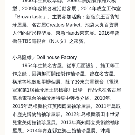
1960年生於岐阜縣。2008年開始製作縮尺模
型，2009年起於各種活動參展，2014年成立工作室
「Brown taste」。主要參加活動：新宿京王百貨袖
珍屋展、名古屋Creators Market、池袋大丸百貨男
人們的縮尺模型展、東急Hands東京展。2016年曾
擔任TBS電視台《Nスタ》之來賓。
小島隆雄／Doll house Factory
1954年生於名古屋。從事店面設計、施工等工
作之餘，因興趣而開始製作袖珍屋。曾在名古屋、
橫濱等地數度舉辦個展。除了於東京電視台《電視
冠軍第1屆袖珍屋王錦標賽》出場，作品也在名古屋
當地電視台的袖珍屋特集中獲得介紹。2010年、
2015年島根縣松江英國庭園袖珍屋展。2011年鳥取
市歷史博物館袖珍屋展。2012年島根縣濱田市世界
兒童美術館袖珍屋展。2013年高知縣立美術館袖珍
屋展。2014年青森縣立鄉土館袖珍屋展、沖繩