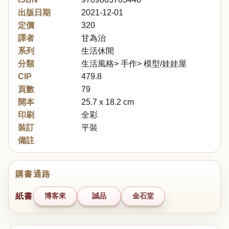
出版日期
2021-12-01
定價
320
譯者
甘為治
系列
生活休閒
分類
生活風格> 手作> 模型/娃娃屋
CIP
479.8
頁數
79
開本
25.7 x 18.2 cm
印刷
全彩
裝訂
平裝
備註
購書通路
紙書
博客來
誠品
金石堂