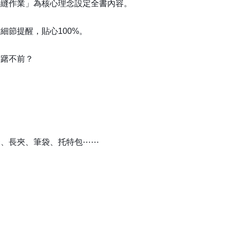
手縫作業」為核心理念設定全書內容。
細節提醒，貼心100%。
躊躇不前？
套、長夾、筆袋、托特包⋯⋯