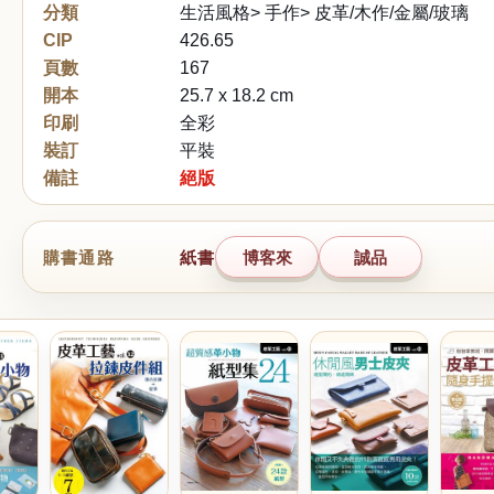
分類
生活風格> 手作> 皮革/木作/金屬/玻璃
CIP
426.65
頁數
167
開本
25.7 x 18.2 cm
印刷
全彩
裝訂
平裝
備註
絕版
購書通路
紙書
博客來
誠品