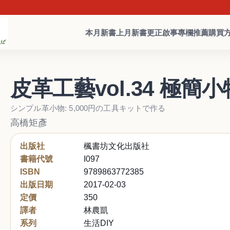
本月新書
上月新書
更正啟事
專欄推薦
購買
皮革工藝vol.34 極簡
シンプル革小物: 5,000円の工具キットで作る
高橋矩彥
出版社
楓書坊文化出版社
書籍代號
I097
ISBN
9789863772385
出版日期
2017-02-03
定價
350
譯者
林農凱
系列
生活DIY