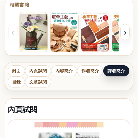
相關書籍
‹
›
封面
內頁試閱
內容簡介
作者簡介
譯者簡介
目錄
文章試閱
內頁試閱