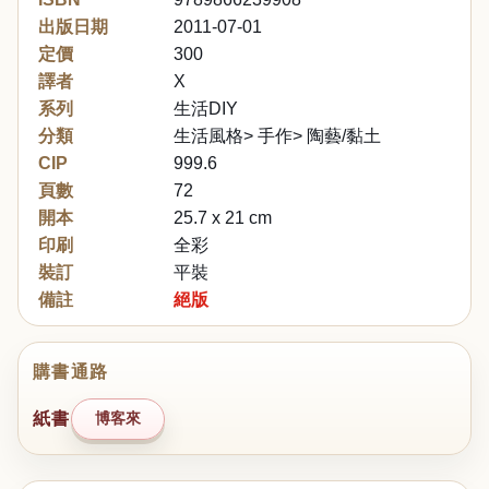
出版日期
2011-07-01
定價
300
譯者
X
系列
生活DIY
分類
生活風格> 手作> 陶藝/黏土
CIP
999.6
頁數
72
開本
25.7 x 21 cm
印刷
全彩
裝訂
平裝
備註
絕版
購書通路
紙書
博客來