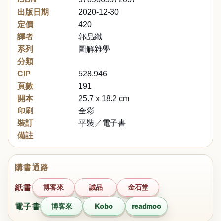
出版日期
2020-12-30
定價
420
譯者
郭品纖
系列
圖解雜學
分類
CIP
528.946
頁數
191
開本
25.7 x 18.2 cm
印刷
全彩
裝訂
平裝／電子書
備註
購書通路
紙書
博客來
誠品
金石堂
電子書
博客來
Kobo
readmoo