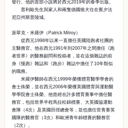
發行。他的首部小說將於西元2019年的春季出版。
普利歐先生與家人和兩隻德國狼犬住在賓夕法
尼亞州斯普陵城。
派翠克・米羅伊（Patrick Milroy）
從西元1998年以來一直擔任英國陸跑者社團的
主醫務官。他在西元1991年到2007年之間擔任《跑
者世界》的醫務顧問和投稿者，並在這個雜誌的前
身《慢跑》雜誌和《跑步》雜誌中擔任了10年類似
的職務。
米羅伊醫師在西元1999年榮獲體育醫學學會的
會士殊榮，並在西元2006年榮獲英國體育與運動醫
學學院會士殊榮。他曾經在許多體育賽事中擔任醫
務官，包括世界半程馬拉松錦標賽、大英國協運動
會隊（4次）及英國田徑總會等，並也擔任世青賽英
國隊的醫務官（3次）和歐洲青年錦標賽的醫務官
（2次）。