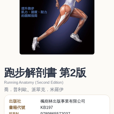
跑步解剖書 第2版
Running Anatomy (Second Edition)
喬．普利歐
、
派翠克．米羅伊
出版社
楓樹林出版事業有限公司
書籍代號
KB197
ISBN
9789865572037