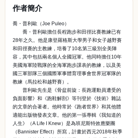
作者簡介
喬・普利歐（Joe Puleo）
喬・普利歐擔任長程跑步和田徑比賽教練已有
28年之久。他是康登羅格斯大學男子和女子越野賽
和田徑賽的主教練，培養了10名第三級別全美陣
容，其中包括兩名個人全國冠軍。他同時擔任10年
美國海軍陸戰隊的全海軍跑步課表的教練，以及美
國三軍部隊三個國際軍事體育理事會世界冠軍隊的
教練（馬拉松和越野賽）。
普利歐先生是《骨盆前旋：長跑運動員遭受的
負面影響》和《跑鞋解剖》等刊登於《技術》雜誌
的文章的合著者。他時常於《跑者世界》和其他體
適能出版物發表文章。他的第一張專輯《我知道的
人生》（A Life I Knew）是為班尼斯特效應樂團
（Bannister Effect）所寫，計畫於西元2018年秋季