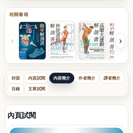
相關書籍
‹
›
封面
內頁試閱
內容簡介
作者簡介
譯者簡介
目錄
文章試閱
內頁試閱