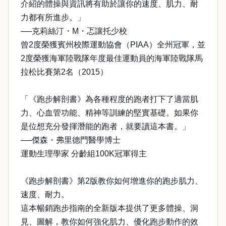
介紹的體操與資訊將有助於讓你的速度、肌力、耐
力都有所進步。」
──克莉絲汀・M・忑讓托少校
曾2度榮獲賓州校際運動協會（PIAA）全州冠軍，並
2度榮獲海軍陸戰隊年度最佳運動員的海軍陸戰隊馬
拉松比賽第2名（2015）
「《跑步解剖書》為各種程度的跑者打下了適當肌
力、心血管功能、精神等訓練的堅實基礎。如果你
是位想充分發揮潛能的跑者，就要讀這本書。」
──傑森・弗里德門醫學博士
運動生理學家 分齡組100K冠軍得主
《跑步解剖書》第2版教你如何增進你的跑步肌力、
速度、耐力。
這本暢銷跑步指南的全新版本提供了更多體操、洞
見、圖解，教你如何強化肌力、優化跑步動作的效