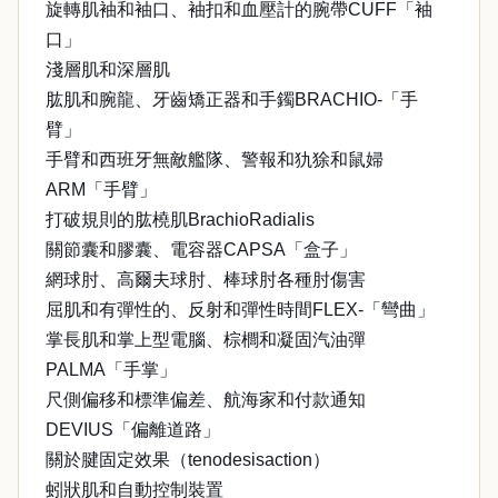
旋轉肌袖和袖口、袖扣和血壓計的腕帶CUFF「袖
口」
淺層肌和深層肌
肱肌和腕龍、牙齒矯正器和手鐲BRACHIO-「手
臂」
手臂和西班牙無敵艦隊、警報和犰狳和鼠婦
ARM「手臂」
打破規則的肱橈肌BrachioRadialis
關節囊和膠囊、電容器CAPSA「盒子」
網球肘、高爾夫球肘、棒球肘各種肘傷害
屈肌和有彈性的、反射和彈性時間FLEX-「彎曲」
掌長肌和掌上型電腦、棕櫚和凝固汽油彈
PALMA「手掌」
尺側偏移和標準偏差、航海家和付款通知
DEVIUS「偏離道路」
關於腱固定效果（tenodesisaction）
蚓狀肌和自動控制裝置