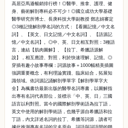
高居亞馬遜暢銷排行榜！◎醫學、推拿、護理、健
身、藝術解剖專科必不可少！◎國立成功大學基礎
醫學研究所博士、長庚科技大學副教授 鄧志娟審定
◎3種記憶解剖學名詞的方式：【看圖記憶／中文名
詞】、【英文、日文記憶／中文名詞】、【語源記
憶／中文名詞】。◎中、英、日文相互對照：3種語
言，連結【肌肉圖解】、【拉丁、希臘語源解
說】，相互應證、對照，利於快速理解、記憶。◎
穿插有趣小故事專欄：詞源故事＋1000幅精美插圖
強調重要概念，有利理論實踐、臨床結合，拓展知
識領域。依詞源記誦解剖學單字【解剖學單字大
全】為楓書坊最新出版的醫學名詞專書，以圖解指
出專有名詞代表部位，並標示「中、英、日」三國
語言以利對照。當今的國際解剖學術語為拉丁語，
英文中使用的解剖學術語，也幾乎源自希臘語和拉
丁語，內文詳述名詞的拉丁、希臘等詞源，讀者可
據此推測專有名詞的定名原由、詞語與詞語間的聯