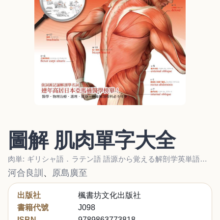
圖解 肌肉單字大全
肉単: ギリシャ語．ラテン語 語源から覚える解剖学英単語集 筋肉編
河合良訓
、
原島廣至
出版社
楓書坊文化出版社
書籍代號
J098
ISBN
9789863773818