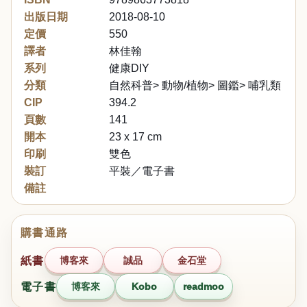
出版日期
2018-08-10
定價
550
譯者
林佳翰
系列
健康DIY
分類
自然科普> 動物/植物> 圖鑑> 哺乳類
CIP
394.2
頁數
141
開本
23 x 17 cm
印刷
雙色
裝訂
平裝／電子書
備註
購書通路
紙書
博客來
誠品
金石堂
電子書
博客來
Kobo
readmoo