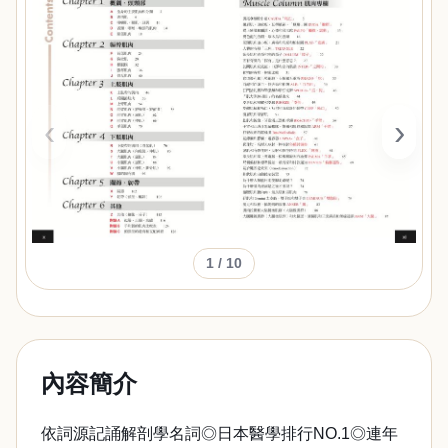
‹
›
1
/ 10
內容簡介
依詞源記誦解剖學名詞◎日本醫學排行NO.1◎連年