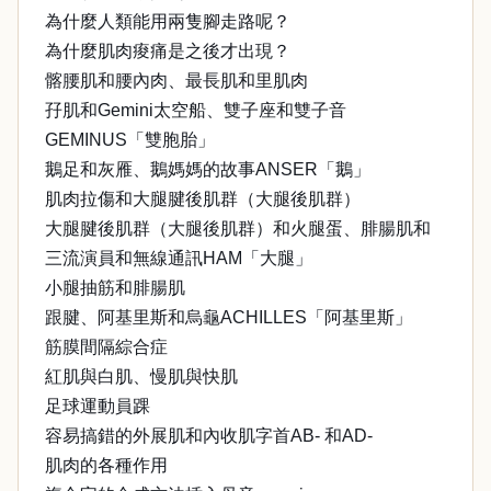
為什麼人類能用兩隻腳走路呢？
為什麼肌肉痠痛是之後才出現？
髂腰肌和腰內肉、最長肌和里肌肉
孖肌和Gemini太空船、雙子座和雙子音
GEMINUS「雙胞胎」
鵝足和灰雁、鵝媽媽的故事ANSER「鵝」
肌肉拉傷和大腿腱後肌群（大腿後肌群）
大腿腱後肌群（大腿後肌群）和火腿蛋、腓腸肌和
三流演員和無線通訊HAM「大腿」
小腿抽筋和腓腸肌
跟腱、阿基里斯和烏龜ACHILLES「阿基里斯」
筋膜間隔綜合症
紅肌與白肌、慢肌與快肌
足球運動員踝
容易搞錯的外展肌和內收肌字首AB- 和AD-
肌肉的各種作用