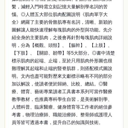
繫，減輕入門時需立刻記憶大量解剖學名詞的苦
惱。◎人體五大部位肌肉配圖說明《肌肉單字大
全》網羅了主要的骨骼肌專有名詞，清晰、新穎的
圖解讓人能快速理解每塊肌肉的外型與功能。先介
紹全身的主要肌肉，之後會再針對每塊肌肉詳細說
明，分為【概觀、頭頸】、【軀幹】、【上肢】、
【下肢】、【關節、韌帶】等5大部分。◎書中清楚
標示肌肉的起端、止端，至於只用肌肉外形圖也很
難理解其起端和止端的豎脊肌群，則搭配模式圖說
明。文內也盡可能對歷來文獻標示略有不同的部分
加以解說，使讀者便於歸納、比較、總結。◎醫
療、體育、藝術專業讀者工具書本系列可當作醫療
教學教材，也推薦專科學生自習，是美術解剖學、
人體科普、臨床醫療、健身體育等工作者的絕佳參
考書，物理治療師、職能治療師、整骨師或護理人
員等皆可透過本書，提升自己的知識與技術。