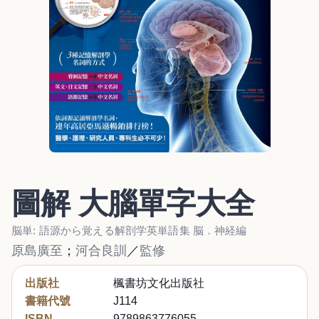
圖解 大腦單字大全
脳単: 語源から覚える解剖学英単語集 脳．神経編
原島廣至
；
河合良訓
／
監修
出版社
楓書坊文化出版社
書籍代號
J114
ISBN
9789863776055