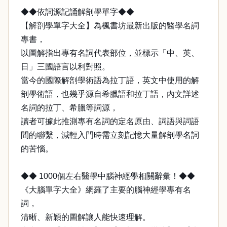
◆◆依詞源記誦解剖學單字◆◆
【解剖學單字大全】為楓書坊最新出版的醫學名詞
專書，
以圖解指出專有名詞代表部位，並標示「中、英、
日」三國語言以利對照。
當今的國際解剖學術語為拉丁語，英文中使用的解
剖學術語，也幾乎源自希臘語和拉丁語，內文詳述
名詞的拉丁、希臘等詞源，
讀者可據此推測專有名詞的定名原由、詞語與詞語
間的聯繫，減輕入門時需立刻記憶大量解剖學名詞
的苦惱。
◆◆ 1000個左右醫學中腦神經學相關辭彙！◆◆
《大腦單字大全》網羅了主要的腦神經學專有名
詞，
清晰、新穎的圖解讓人能快速理解。