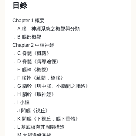
目錄
Chapter 1 概要
．A 腦．神經系統之概觀與分類
．B 腦部概觀
Chapter 2 中樞神經
．C 脊髓《概觀》
．D 脊髓《傳導途徑》
．E 腦幹《概觀》
．F 腦幹《延髓．橋腦》
．G 腦幹《與中腦、小腦間之聯絡》
．H 腦幹《腦神經》
．I 小腦
．J 間腦《視丘》
．K 間腦《下視丘．腦下垂體》
．L 基底核與其周圍構造
．M 大腦邊緣系統