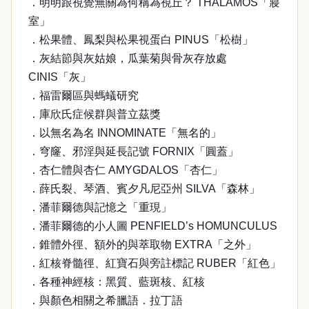
．明明跟視覺無關為何稱為視丘？ THALAMOS「寢
室」
．松果體、鳳梨與松果視蛋白 PINUS「松樹」
．灰結節與灰姑娘，瓜葉菊與骨灰存放處
CINIS「灰」
．福雷爾區與螞蟻研究
．庫欣氏症候群與普立茲獎
．以無名為名 INNOMINATE「無名的」
．穹窿、邪淫與延長記號 FORNIX「圓蓋」
．杏仁體與杏仁 AMYGDALOS「杏仁」
．薛氏裂、琴酒、賓夕凡尼亞州 SILVA「森林」
．潘菲爾德與記憶之「重現」
．潘菲爾德的小人圖 PENFIELD’s HOMUNCULUS
．錐體外徑、額外的與萃取物 EXTRA「之外」
．紅核脊髓徑、紅寶石與旁註標記 RUBER「紅色」
．各種神經核：黑質、藍斑核、紅核
．與顏色相關之希臘語．拉丁語