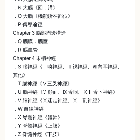
．N 大腦《回．溝》
．O 大腦《機能所在部位》
．P 傳導途徑
Chapter 3 腦部周邊構造
．Q 腦膜．腦室
．R 腦血管
Chapter 4 末梢神經
．S 腦神經《Ⅰ嗅神經、Ⅱ視神經、Ⅷ內耳神經、
其他》
．T 腦神經《Ⅴ三叉神經》
．U 腦神經《Ⅶ顏面、Ⅸ舌咽、ⅩⅡ舌下神經》
．V 腦神經《Ⅹ迷走神經、ⅩⅠ副神經》
．W 自律神經
．X 脊髓神經《軀幹》
．Y 脊髓神經《上肢》
．Z 脊髓神經《下肢》