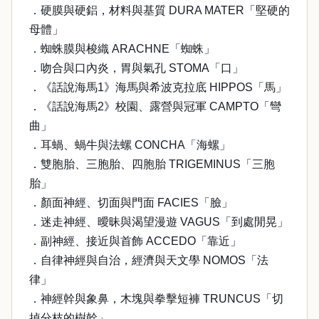
．硬膜與硬鋁，材料與基質 DURA MATER「堅硬的
母體」
．蜘蛛膜與梭織 ARACHNE「蜘蛛」
．吻合與口內炎，胃與氣孔 STOMA「口」
．《話說海馬1》海馬與希波克拉底 HIPPOS「馬」
．《話說海馬2》校園、露營與冠軍 CAMPTO「彎
曲」
．耳蝸、蝸牛與法螺 CONCHA「海螺」
．雙胞胎、三胞胎、四胞胎 TRIGEMINUS「三胞
胎」
．顏面神經、切面與門面 FACIES「臉」
．迷走神經、曖昧與渴望漫遊 VAGUS「到處閒晃」
．副神經、接近與首飾 ACCEDO「靠近」
．自律神經與自治，經濟與天文學 NOMOS「法
律」
．神經幹與象鼻，木塊與拳擊短褲 TRUNCUS「切
掉分枝的樹幹」