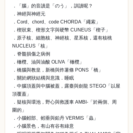
．「腦」的音讀是「のう」，訓讀呢？
．神經與神經元
．Cord、chord、code CHORDA「繩索」
．楔狀束、楔形文字與硬幣 CUNEUS「楔子」
．原子核、細胞核、神經核、星系核，還有核桃
NUCLEUS「核」
．脊髓損傷之病例
．橄欖、油與油酸 OLIVA「橄欖」
．橋腦與教皇，新橋與炸薯條 PONS「橋」
．關於網狀結構與意識．睡眠
．中腦頂蓋與中腦被蓋，露臺與劍龍 STEGO「以屋
頂覆蓋」
．疑核與環池，野心與救護車 AMBI-「於兩側、周
圍的」
．小腦蚓部、蚓垂與鉛丹 VERMIS「蟲」
．小腦景色，有山有谷有綠意