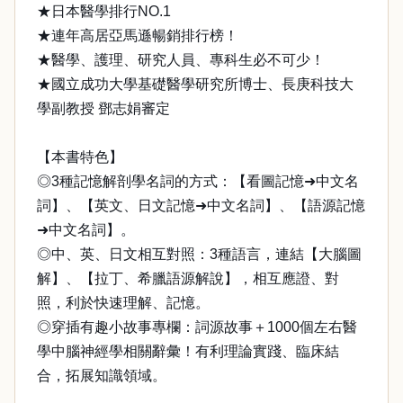
★日本醫學排行NO.1
★連年高居亞馬遜暢銷排行榜！
★醫學、護理、研究人員、專科生必不可少！
★國立成功大學基礎醫學研究所博士、長庚科技大
學副教授 鄧志娟審定
【本書特色】
◎3種記憶解剖學名詞的方式：【看圖記憶➜中文名
詞】、【英文、日文記憶➜中文名詞】、【語源記憶
➜中文名詞】。
◎中、英、日文相互對照：3種語言，連結【大腦圖
解】、【拉丁、希臘語源解說】，相互應證、對
照，利於快速理解、記憶。
◎穿插有趣小故事專欄：詞源故事＋1000個左右醫
學中腦神經學相關辭彙！有利理論實踐、臨床結
合，拓展知識領域。