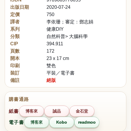
出版日期
2020-07-24
定價
750
譯者
李依珊；審定：鄧志娟
系列
健康DIY
分類
自然科普> 大腦科學
CIP
394.911
頁數
172
開本
23 x 17 cm
印刷
雙色
裝訂
平裝／電子書
備註
絕版
購書通路
紙書
博客來
誠品
金石堂
電子書
博客來
Kobo
readmoo