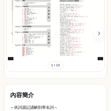
‹
›
1
/ 10
內容簡介
～依詞源記誦解剖學名詞～