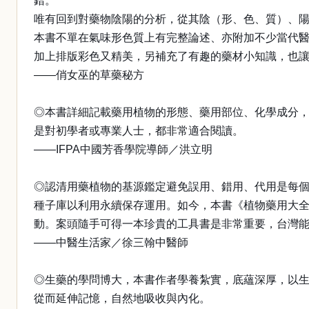
錯。
唯有回到對藥物陰陽的分析，從其陰（形、色、質）、
本書不單在氣味形色質上有完整論述、亦附加不少當代
加上排版彩色又精美，另補充了有趣的藥材小知識，也
——俏女巫的草藥秘方
◎本書詳細記載藥用植物的形態、藥用部位、化學成分
是對初學者或專業人士，都非常適合閱讀。
——IFPA中國芳香學院導師／洪立明
◎認清用藥植物的基源鑑定避免誤用、錯用、代用是每
種子庫以利用永續保存運用。如今，本書《植物藥用大
動。案頭隨手可得一本珍貴的工具書是非常重要，台灣
——中醫生活家／徐三翰中醫師
◎生藥的學問博大，本書作者學養紮實，底蘊深厚，以
從而延伸記憶，自然地吸收與內化。