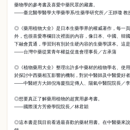
藥物學的參考書及喜愛中藥民眾的藏書。
——臺北醫學醫學大學藥學系/生藥學研究所／王靜瓊 教
◎《藥用植物大全》是日本生藥學界的權威著作，每一
外，也很喜愛專欄目次裡面的內容，像日本、中國、韓國
下融會貫通，學習到有別於生硬內容的生藥學課本。這
——台灣中藥從業青年權益促進會理事長／古承蒲
◎《植物藥用大全》整理出許多中藥材的植物學名、使
於探討中西藥相互影響的機制，對於中醫師及中醫愛好
——中醫經方大師倪海廈指定傳人、陽氣中醫院院長／
◎想要真正了解藥用植物的超實用參考書。
——國際漢方芳療學院院長／林君穎
◎這本書是我目前看過最喜歡的藥材用書。在中醫藥來