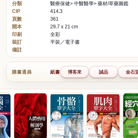
分類
醫療保健> 中醫醫學> 藥材/草藥圖鑑
CIP
414.3
頁數
361
開本
29.7 x 21 cm
印刷
全彩
裝訂
平裝／電子書
備註
購書通路
紙書
博客來
誠品
金石