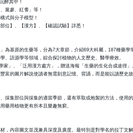
人沉醉其中！
蓉、黨參、紅耆」等！
結構式與分子模型！
用部位】、【漢方】、【確認試驗】詳悉！
為基原的生藥等，分為7大章節，介紹69大科屬，187種藥學
物學、語源學等領域，綜合探討植物的人文歷史、醫學療效。
物學家」、「泛用漢方處方」，贈送海報「生藥的生化合成途徑」
配豐富的圖片解說使讀者無需刻意記憶、背誦，而是能以讀歷史
培、採集部位與採集的適當季節，還有萃取或炮製的方法，使用
運用藥用植物更有所本且樂趣無窮。
藥材，內容圖文並茂兼具深度及廣度。最特別是對學名的拉丁文