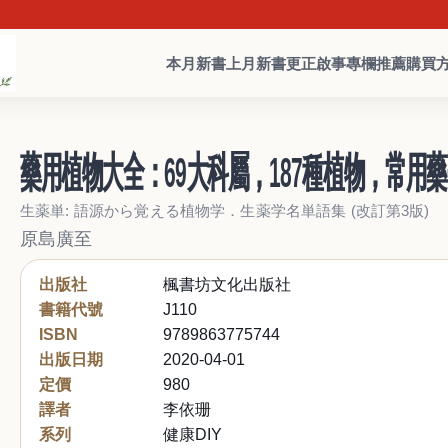
本月新書
上月新書
更正啟事
專欄推薦
購買
藥用植物大全：69大科屬，187種植物，常
生薬単: 語源から覚える植物学．生薬学名単語集 (改訂第3版)
原島廣至
出版社
楓書坊文化出版社
書籍代號
J110
ISBN
9789863775744
出版日期
2020-04-01
定價
980
譯者
李依珊
系列
健康DIY