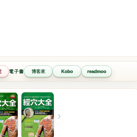
堂
電子書
博客來
Kobo
readmoo
›