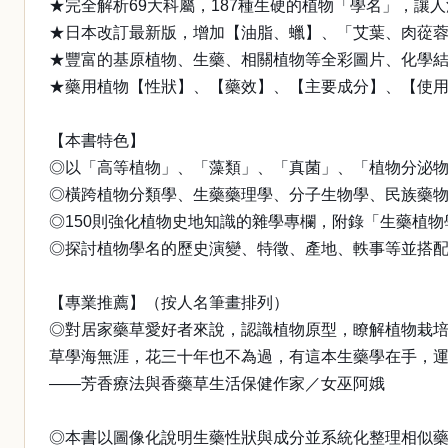
★完全解析69大科屬，187種生硬的植物「學名」，讓
★日本改訂最新版，增加【油脂、蠟】、「艾葉、肉蓯
★豐富的基原植物、生藥、相關植物等全彩圖片、化學
★藥用植物【性狀】、【藥效】、【主要成分】、【使
【本書特色】
◎以「高等植物」、「藻類」、「真菌」、「植物分泌物」
◎橫跨植物分類學、生藥藥理學、分子生物學、民族藥
◎150則強化植物史地知識的雜學專欄，附錄「生藥植
◎探討植物學名的歷史演變、特徵、產地、軼事等並搭
【專業推薦】（按人名筆畫排列）
◎對居家藥草愛好者來說，認識植物原型，瞭解植物栽
草學海無涯，花三十年也不為過，有這本生藥學在手，
——芳香療法與香藥草生活保健作家／女巫阿娥
◎本書以圖像化說明生藥性狀與成分並系統化整理相似