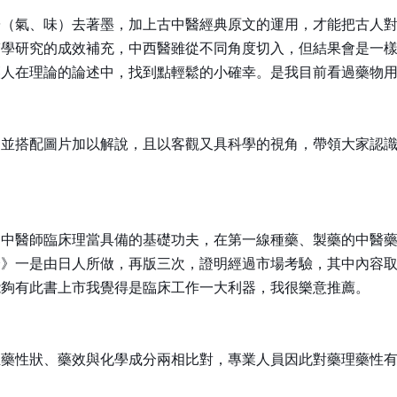
陽（氣、味）去著墨，加上古中醫經典原文的運用，才能把古人
醫學研究的成效補充，中西醫雖從不同角度切入，但結果會是一
讓人在理論的論述中，找到點輕鬆的小確幸。是我目前看過藥物
，並搭配圖片加以解說，且以客觀又具科學的視角，帶領大家認
個中醫師臨床理當具備的基礎功夫，在第一線種藥、製藥的中醫
全》一是由日人所做，再版三次，證明經過市場考驗，其中內容
能夠有此書上市我覺得是臨床工作一大利器，我很樂意推薦。
生藥性狀、藥效與化學成分兩相比對，專業人員因此對藥理藥性