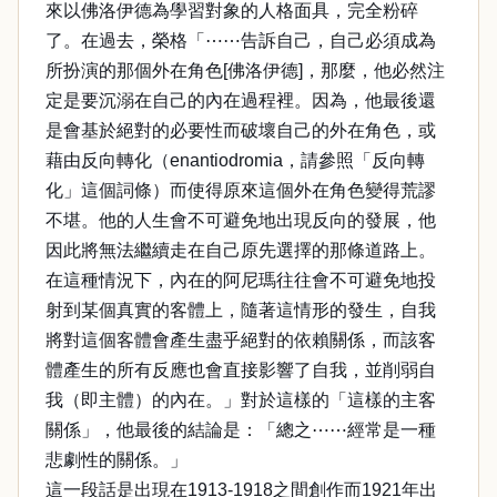
來以佛洛伊德為學習對象的人格面具，完全粉碎
了。在過去，榮格「⋯⋯告訴自己，自己必須成為
所扮演的那個外在角色[佛洛伊德]，那麼，他必然注
定是要沉溺在自己的內在過程裡。因為，他最後還
是會基於絕對的必要性而破壞自己的外在角色，或
藉由反向轉化（enantiodromia，請參照「反向轉
化」這個詞條）而使得原來這個外在角色變得荒謬
不堪。他的人生會不可避免地出現反向的發展，他
因此將無法繼續走在自己原先選擇的那條道路上。
在這種情況下，內在的阿尼瑪往往會不可避免地投
射到某個真實的客體上，隨著這情形的發生，自我
將對這個客體會產生盡乎絕對的依賴關係，而該客
體產生的所有反應也會直接影響了自我，並削弱自
我（即主體）的內在。」對於這樣的「這樣的主客
關係」，他最後的結論是：「總之⋯⋯經常是一種
悲劇性的關係。」
這一段話是出現在1913-1918之間創作而1921年出