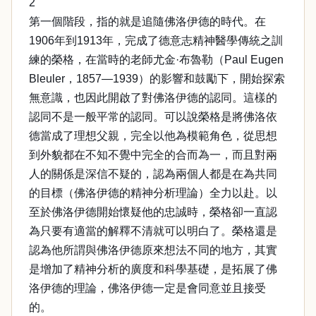
2
第一個階段，指的就是追隨佛洛伊德的時代。在
1906年到1913年，完成了德意志精神醫學傳統之訓
練的榮格，在當時的老師尤金·布魯勒（Paul Eugen
Bleuler，1857—1939）的影響和鼓勵下，開始探索
無意識，也因此開啟了對佛洛伊德的認同。這樣的
認同不是一般平常的認同。可以說榮格是將佛洛依
德當成了理想父親，完全以他為模範角色，從思想
到外貌都在不知不覺中完全的合而為一，而且對兩
人的關係是深信不疑的，認為兩個人都是在為共同
的目標（佛洛伊德的精神分析理論）全力以赴。以
至於佛洛伊德開始懷疑他的忠誠時，榮格卻一直認
為只要有適當的解釋不清就可以明白了。榮格還是
認為他所謂與佛洛伊德原來想法不同的地方，其實
是增加了精神分析的廣度和科學基礎，是拓展了佛
洛伊德的理論，佛洛伊德一定是會同意並且接受
的。