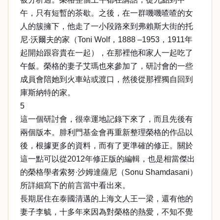
午，只有短暫的茶歇。之後，在一群嘰嘰喳喳的女
人的簇擁下，他走了一小段路來到弗賴斯大街的托
尼·沃爾夫的家（Toni Wolf，1888 –1953，1911年
起開始跟容貴在一起），在那裡他和家人一起吃了
午飯。榮格的妻子艾瑪也來參加了，研討會的一些
成員會陪她到火車站或渡口，然後從那裡獨自回到
庫斯納特的家。
5
這一個研討會，很幸運地記錄下來了，而且先後有
兩個版本。腓利門基金會再重新整理榮格的作品以
後，根據更多的資料，而有了更準確的修正。關於
這一點可以從2012年修正版的編輯，也是相當傑出
的榮格學者索努·沙姆達薩尼（Sonu Shamdasani）
所詳細寫下的前言當中看出來。
長期居住在泰國清邁的上海文人王一梁，還有他的
妻子李毓，十多年來因為對榮格的熱愛，不知不覺