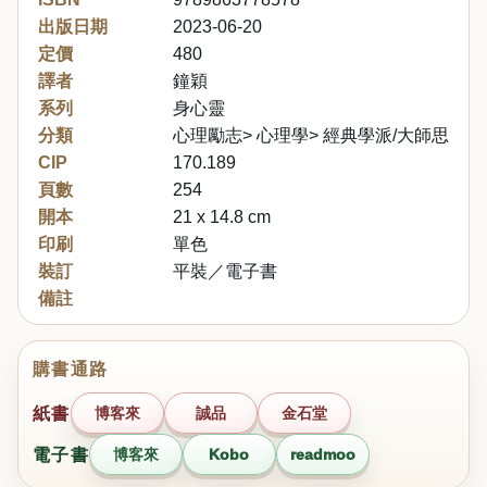
出版日期
2023-06-20
定價
480
譯者
鐘穎
系列
身心靈
分類
心理勵志> 心理學> 經典學派/大師思想
CIP
170.189
頁數
254
開本
21 x 14.8 cm
印刷
單色
裝訂
平裝／電子書
備註
購書通路
紙書
博客來
誠品
金石堂
電子書
博客來
Kobo
readmoo