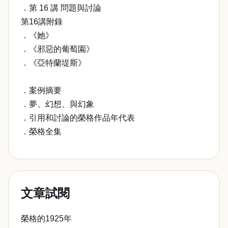
．第 16 講 問題與討論
第16講附錄
．《她》
．《邪惡的葡萄園》
．《亞特蘭堤斯》
．案例摘要
．夢、幻想、與幻象
．引用和討論的榮格作品年代表
．榮格全集
文章試閱
榮格的1925年