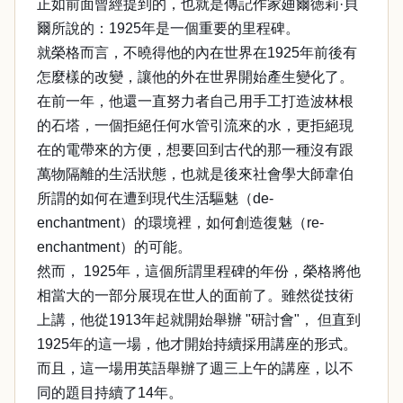
正如前面曾經提到的，也就是傳記作家廸爾徳莉·貝
爾所說的：1925年是一個重要的里程碑。
就榮格而言，不曉得他的內在世界在1925年前後有
怎麼樣的改變，讓他的外在世界開始產生變化了。
在前一年，他還一直努力者自己用手工打造波林根
的石塔，一個拒絕任何水管引流來的水，更拒絕現
在的電帶來的方便，想要回到古代的那一種沒有跟
萬物隔離的生活狀態，也就是後來社會學大師韋伯
所謂的如何在遭到現代生活驅魅（de-
enchantment）的環境裡，如何創造復魅（re-
enchantment）的可能。
然而， 1925年，這個所謂里程碑的年份，榮格將他
相當大的一部分展現在世人的面前了。雖然從技術
上講，他從1913年起就開始舉辦 "研討會"， 但直到
1925年的這一場，他才開始持續採用講座的形式。
而且，這一場用英語舉辦了週三上午的講座，以不
同的題目持續了14年。