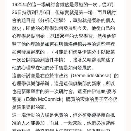
1925年的這一場研討會雖然是最短的一次，從3月
26日持續到7月6日，但確實就是第一場，而且研討
會的題目是《分析心理學》，重點就是榮格的個人
歷史，即他的心理學如何發展到今天。他從自己的
心理學起點開始，即1896年的大學學習。然後他解
釋了他的理論是如何在與佛洛伊德共事的這些年裡
如何發展起來的，（可能是和佛洛伊德分手以後第
一次公開談論到這件事情），接著又精辟地闡述了
他的心理學在他們分手後是如何發展的。
這個研討會是在位於市政路（Gemeindestrasse）的
心理學俱樂部舉辦，這是這個俱樂部的新家，所以
也是新家舉辦的第一次研討會。這座由伊迪絲-麥考
密克（Edith McCormick）購買的宏偉的房子至今仍
是這俱樂部的家。
這一場活動的入場是免費的，但必須要榮格親自批
准的人才能參加，而且，一般來說，他們必須曾經
被分析過。榮格整個上午都在講話，從九點到中