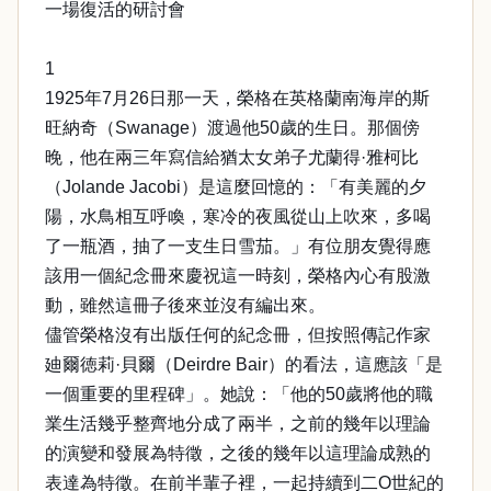
一場復活的研討會
1
1925年7月26日那一天，榮格在英格蘭南海岸的斯
旺納奇（Swanage）渡過他50歲的生日。那個傍
晚，他在兩三年寫信給猶太女弟子尤蘭得·雅柯比
（Jolande Jacobi）是這麼回憶的：「有美麗的夕
陽，水鳥相互呼喚，寒冷的夜風從山上吹來，多喝
了一瓶酒，抽了一支生日雪茄。」有位朋友覺得應
該用一個紀念冊來慶祝這一時刻，榮格內心有股激
動，雖然這冊子後來並沒有編出來。
儘管榮格沒有出版任何的紀念冊，但按照傳記作家
廸爾徳莉·貝爾（Deirdre Bair）的看法，這應該「是
一個重要的里程碑」。她說：「他的50歲將他的職
業生活幾乎整齊地分成了兩半，之前的幾年以理論
的演變和發展為特徵，之後的幾年以這理論成熟的
表達為特徵。在前半輩子裡，一起持續到二O世紀的