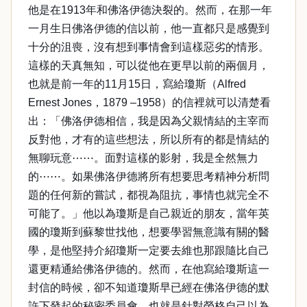
他是在1913年和佛洛伊德決裂的。然而，在那一年
一月生日佛洛伊德的信以前，他一直都只是感覺到
十分的沮喪，沒有想到事情會到這樣惡劣的情形。
這樣的天真無知，可以從他在更早以前的兩個月，
也就是前一年的11月15日，寫給瓊斯（Alfred
Ernest Jones，1879 –1958）的信裡就可以清楚看
出：「佛洛伊德相信，我是因為父親情結的主宰而
反對他，才有的這些想法，所以所有的都是情結的
無聊玩意⋯⋯。面對這樣的影射，我是全然無力
的⋯⋯。如果佛洛伊德將所有想要思考精神分析問
題的任何新的嘗試，都視為阻抗，事情也就完全不
可能了。」他以為瓊斯是自己親近的朋友，當年英
國的瓊斯到蘇黎世找他，想要學習無意識有關的醫
學，是他堅持介紹瓊斯一定要去維也那跟隨比自己
還更精通給佛洛伊德的。然而，在他寫給瓊斯這一
封信的時候，卻不知道瓊斯早已經在佛洛伊德的默
許下發起的秘密委員會，也就是針對榮格自己以為