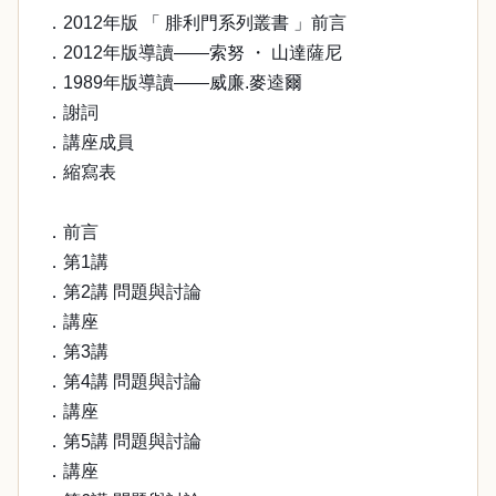
．2012年版 「 腓利門系列叢書 」前言
．2012年版導讀——索努 ・ 山達薩尼
．1989年版導讀——威廉.麥逵爾
．謝詞
．講座成員
．縮寫表
．前言
．第1講
．第2講 問題與討論
．講座
．第3講
．第4講 問題與討論
．講座
．第5講 問題與討論
．講座