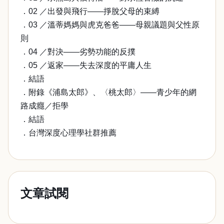
．02 ／出發與飛行——掙脫父母的束縛
．03 ／溫蒂媽媽與虎克爸爸——母親議題與父性原
則
．04 ／對決——劣勢功能的反撲
．05 ／返家——失去深度的平庸人生
．結語
．附錄《浦島太郎》、〈桃太郎〉——青少年的網
路成癮／拒學
．結語
．台灣深度心理學社群推薦
文章試閱