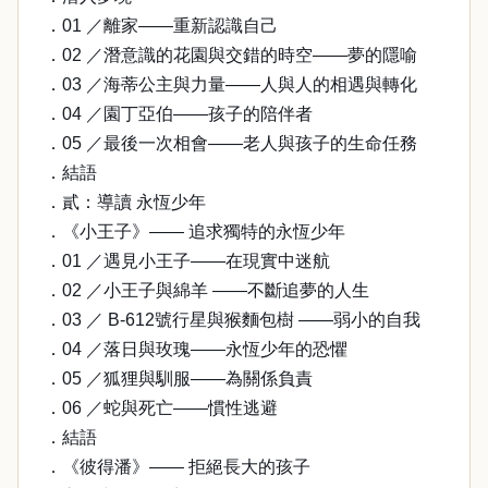
．01 ／離家——重新認識自己
．02 ／潛意識的花園與交錯的時空——夢的隱喻
．03 ／海蒂公主與力量——人與人的相遇與轉化
．04 ／園丁亞伯——孩子的陪伴者
．05 ／最後一次相會——老人與孩子的生命任務
．結語
．貳：導讀 永恆少年
．《小王子》—— 追求獨特的永恆少年
．01 ／遇見小王子——在現實中迷航
．02 ／小王子與綿羊 ——不斷追夢的人生
．03 ／ B-612號行星與猴麵包樹 ——弱小的自我
．04 ／落日與玫瑰——永恆少年的恐懼
．05 ／狐狸與馴服——為關係負責
．06 ／蛇與死亡——慣性逃避
．結語
．《彼得潘》—— 拒絕長大的孩子