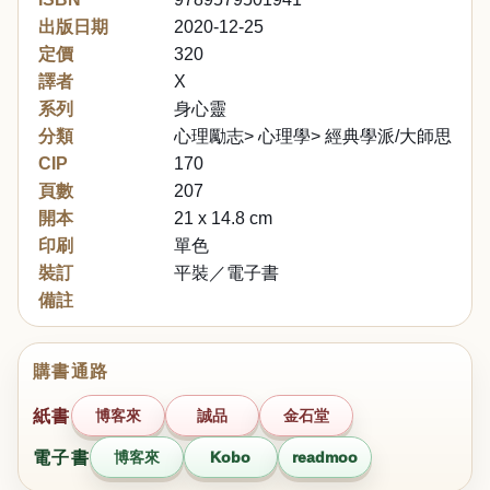
出版日期
2020-12-25
定價
320
譯者
X
系列
身心靈
分類
心理勵志> 心理學> 經典學派/大師思想
CIP
170
頁數
207
開本
21 x 14.8 cm
印刷
單色
裝訂
平裝／電子書
備註
購書通路
紙書
博客來
誠品
金石堂
電子書
博客來
Kobo
readmoo