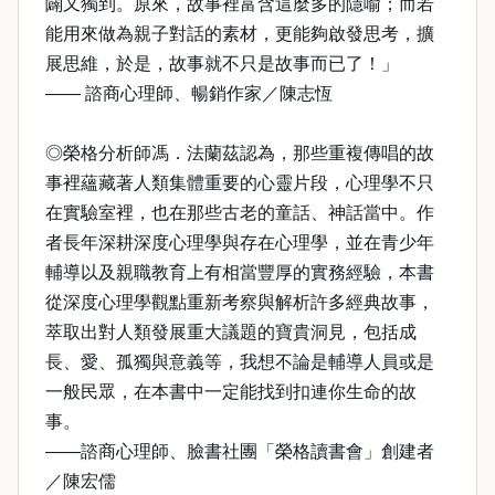
闢又獨到。原來，故事裡富含這麼多的隱喻；而若
能用來做為親子對話的素材，更能夠啟發思考，擴
展思維，於是，故事就不只是故事而已了！」
—— 諮商心理師、暢銷作家／陳志恆
◎榮格分析師馮．法蘭茲認為，那些重複傳唱的故
事裡蘊藏著人類集體重要的心靈片段，心理學不只
在實驗室裡，也在那些古老的童話、神話當中。作
者長年深耕深度心理學與存在心理學，並在青少年
輔導以及親職教育上有相當豐厚的實務經驗，本書
從深度心理學觀點重新考察與解析許多經典故事，
萃取出對人類發展重大議題的寶貴洞見，包括成
長、愛、孤獨與意義等，我想不論是輔導人員或是
一般民眾，在本書中一定能找到扣連你生命的故
事。
——諮商心理師、臉書社團「榮格讀書會」創建者
／陳宏儒