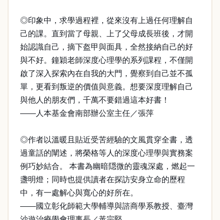
◎印象中，求學過程裡，從來沒有上過任何理解自
己的課。直到當了母親、上了父母成長班後，才開
始認識自己，摘下盔甲與面具，全然接納自己的好
與不好。鐘穎老師深度心理學的系列課程，不僅開
啟了深入探索內在自我的大門，覺察到自己並不孤
單，更看到叛逆的價值與意義。想要深度理解自己
與他人的朋友們，千萬不要錯過這本好書！
——人本基金會南部辦公室主任／張萍
◎作者以溫暖且貼近受苦經驗的文風貫穿全書，透
過童話的闡述，將榮格等人的深度心理學與實務案
例巧妙結合。 本書為幽暗隠微的靈魂深處，燃起一
盞明燈；同時也提供讀者在探訪安身立命的歷程
中，有一處解心與寬心的好所在。
——國立彰化師範大學輔導與諮商學系教授、臺灣
沙遊治療學會理事長／黃宗堅