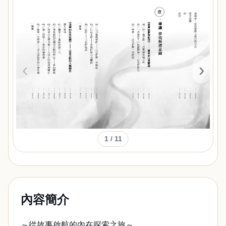
‹
›
1
/ 11
內容簡介
～從故事啟航的內在探索之旅～