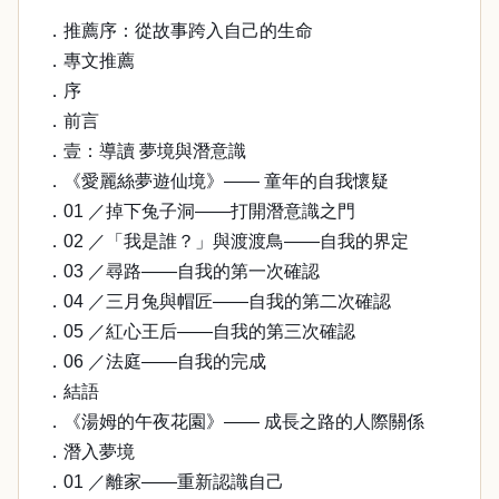
．推薦序：從故事跨入自己的生命
．專文推薦
．序
．前言
．壹：導讀 夢境與潛意識
．《愛麗絲夢遊仙境》—— 童年的自我懷疑
．01 ／掉下兔子洞——打開潛意識之門
．02 ／「我是誰？」與渡渡鳥——自我的界定
．03 ／尋路——自我的第一次確認
．04 ／三月兔與帽匠——自我的第二次確認
．05 ／紅心王后——自我的第三次確認
．06 ／法庭——自我的完成
．結語
．《湯姆的午夜花園》—— 成長之路的人際關係
．潛入夢境
．01 ／離家——重新認識自己