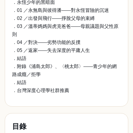
．永恆少年的黑暗面
．01 ／永無島與彼得潘——對永恆冒險的沉迷
．02 ／出發與飛行——掙脫父母的束縛
．03 ／溫蒂媽媽與虎克爸爸——母親議題與父性原
則
．04 ／對決——劣勢功能的反撲
．05 ／返家——失去深度的平庸人生
．結語
．附錄《浦島太郎》、〈桃太郎〉——青少年的網
路成癮／拒學
．結語
．台灣深度心理學社群推薦
目錄