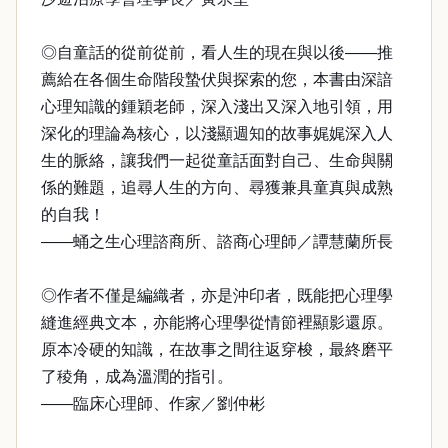
◎自童話的從前從前，看人生的現在與以後——推
薦給在各個生命階段蟄伏與探索的您，本書由深諳
心理知識的鍾穎老師，深入淺出又深入地引領，用
深化的理論為核心，以淺顯週知的故事娓娓深入人
生的脈絡，讓我們一起從童話面對自己、生命與關
係的難題，追尋人生的方向、尋獲兼具童真與成熟
的自我！
——蛹之生心理諮商所、諮商心理師／譚慧蘭所長
◎作者不僅是編織者，亦是沖印者，既能把心理學
縫進經典文本，亦能將心理學從情節裡顯影還原。
原本冷硬的知識，在故事之間往返穿梭，最終磨平
了稜角，成為溫潤的指引。
——臨床心理師、作家／劉仲彬