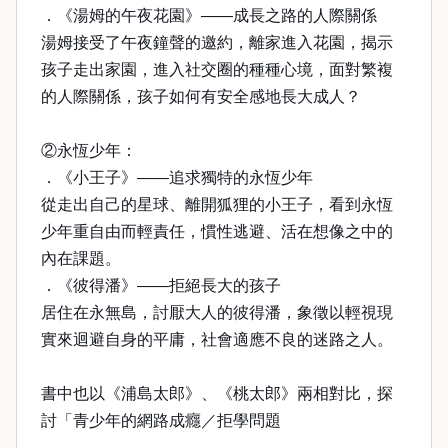
．《湯姆的午夜花園》——成長之路的人際關係
湯姆接受了午夜鐘聲的邀約，離家進入花園，揭示
孩子走出家園，進入社交圈的種種心境，面對繁複
的人際關係，孩子如何有安全感地長大成人？
②永恆少年：
．《小王子》——追求獨特的永恆少年
從走出自己的星球、離開狐狸的小王子，看到永恆
少年重自由而輕責任，慣性逃避、活在想像之中的
內在課題。
．《彼得潘》——拒絕長大的孩子
居住在永無島，討厭大人的彼得潘，象徵以輕視現
實來迴避自身的平庸，社會適應不良的迷路之人。
書中也以《浦島太郎》、《桃太郎》兩相對比，探
討「青少年的網路成癮／拒學問題