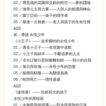
．02 ／潛意識的花園與交錯的時空——夢的隱喻
．03 ／海蒂公主與力量——人與人的相遇與轉化
．04 ／園丁亞伯——孩子的陪伴者
．05 ／最後一次相會——老人與孩子的生命任務
．結語
．貳：導讀 永恆少年
．《小王子》—— 追求獨特的永恆少年
．01 ／遇見小王子——在現實中迷航
．02 ／小王子與綿羊 ——不斷追夢的人生
．03 ／ B-612號行星與猴麵包樹 ——弱小的自我
．04 ／落日與玫瑰——永恆少年的恐懼
．05 ／狐狸與馴服——為關係負責
．06 ／蛇與死亡——慣性逃避
．結語
．《彼得潘》—— 拒絕長大的孩子
．永恆少年的黑暗面
．01 ／永無島與彼得潘——對永恆冒險的沉迷