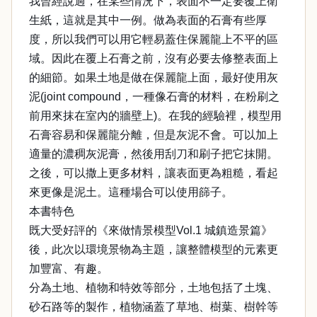
我曾經說過，在某些情況下，表面不一定要覆上衛
生紙，這就是其中一例。做為表面的石膏有些厚
度，所以我們可以用它輕易蓋住保麗龍上不平的區
域。因此在覆上石膏之前，沒有必要去修整表面上
的細節。如果土地是做在保麗龍上面，最好使用灰
泥(joint compound，一種像石膏的材料，在粉刷之
前用來抹在室內的牆壁上)。在我的經驗裡，模型用
石膏容易和保麗龍分離，但是灰泥不會。可以加上
適量的濃稠灰泥膏，然後用刮刀和刷子把它抹開。
之後，可以撒上更多材料，讓表面更為粗糙，看起
來更像是泥土。這種場合可以使用篩子。
本書特色
既大受好評的《來做情景模型Vol.1 城鎮造景篇》
後，此次以環境景物為主題，讓整體模型的元素更
加豐富、有趣。
分為土地、植物和特效等部分，土地包括了土塊、
砂石路等的製作，植物涵蓋了草地、樹葉、樹幹等