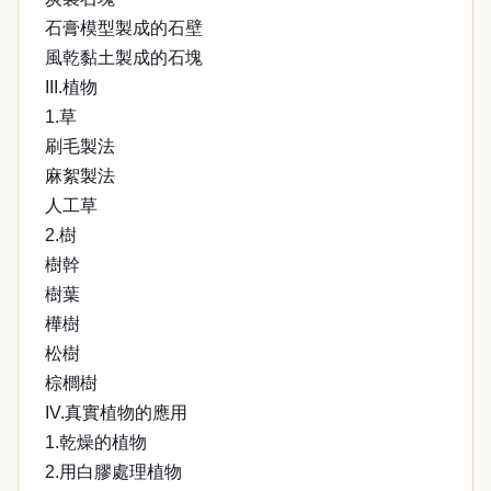
石膏模型製成的石壁
風乾黏土製成的石塊
III.植物
1.草
刷毛製法
麻絮製法
人工草
2.樹
樹幹
樹葉
樺樹
松樹
棕櫚樹
IV.真實植物的應用
1.乾燥的植物
2.用白膠處理植物