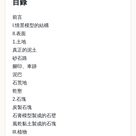
目錄
前言
I.情景模型的結構
II.表面
1.土地
真正的泥土
砂石路
腳印、車跡
泥巴
石荒地
乾壑
2.石塊
炭製石塊
石膏模型製成的石壁
風乾黏土製成的石塊
III.植物