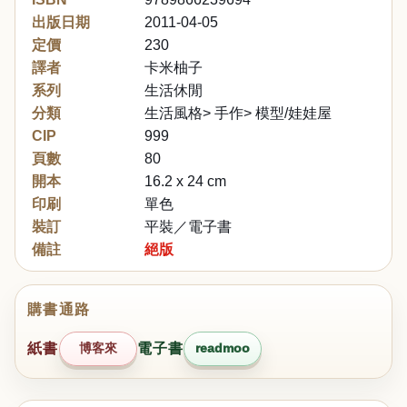
出版日期
2011-04-05
定價
230
譯者
卡米柚子
系列
生活休閒
分類
生活風格> 手作> 模型/娃娃屋
CIP
999
頁數
80
開本
16.2 x 24 cm
印刷
單色
裝訂
平裝／電子書
備註
絕版
購書通路
紙書
博客來
電子書
readmoo