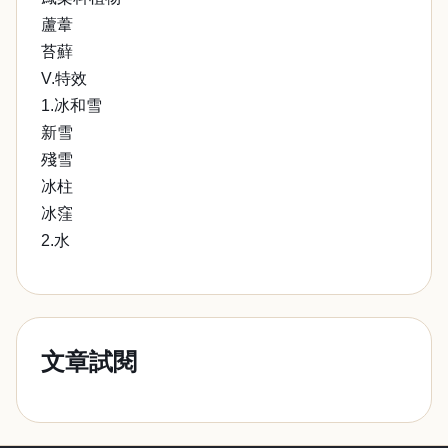
蘆葦
苔蘚
V.特效
1.冰和雪
新雪
殘雪
冰柱
冰窪
2.水
文章試閱