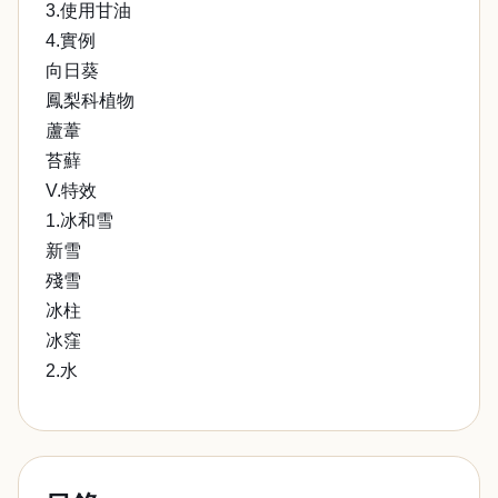
3.使用甘油
4.實例
向日葵
鳳梨科植物
蘆葦
苔蘚
V.特效
1.冰和雪
新雪
殘雪
冰柱
冰窪
2.水