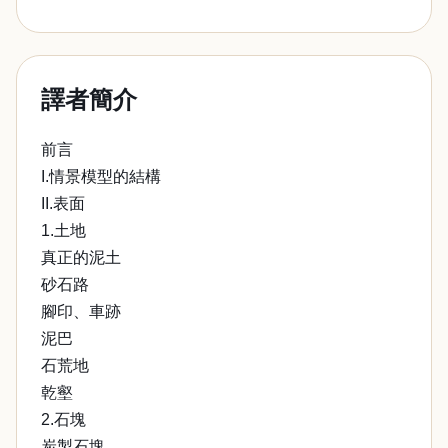
譯者簡介
前言
I.情景模型的結構
II.表面
1.土地
真正的泥土
砂石路
腳印、車跡
泥巴
石荒地
乾壑
2.石塊
炭製石塊