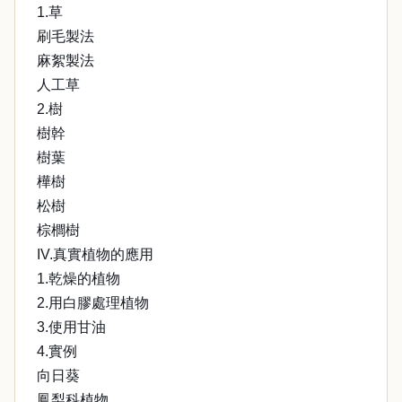
1.草
刷毛製法
麻絮製法
人工草
2.樹
樹幹
樹葉
樺樹
松樹
棕櫚樹
IV.真實植物的應用
1.乾燥的植物
2.用白膠處理植物
3.使用甘油
4.實例
向日葵
鳳梨科植物