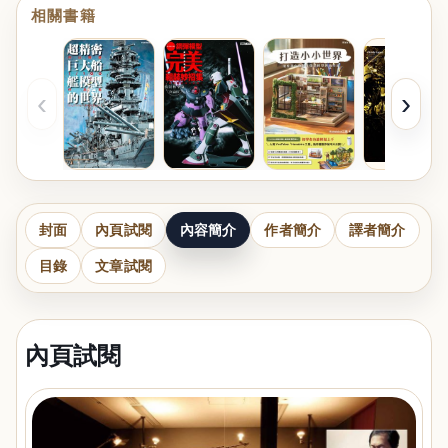
相關書籍
‹
›
封面
內頁試閱
內容簡介
作者簡介
譯者簡介
目錄
文章試閱
內頁試閱