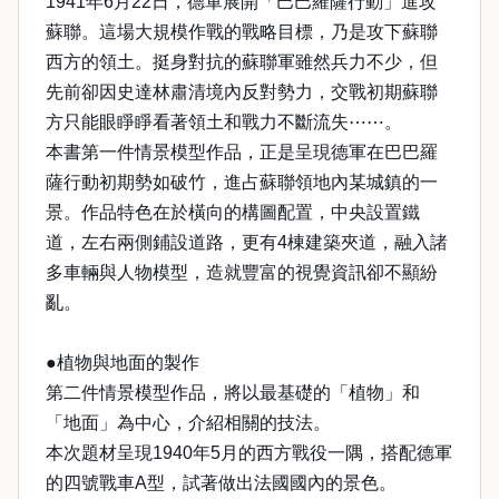
1941年6月22日，德軍展開「巴巴羅薩行動」進攻
蘇聯。這場大規模作戰的戰略目標，乃是攻下蘇聯
西方的領土。挺身對抗的蘇聯軍雖然兵力不少，但
先前卻因史達林肅清境內反對勢力，交戰初期蘇聯
方只能眼睜睜看著領土和戰力不斷流失⋯⋯。
本書第一件情景模型作品，正是呈現德軍在巴巴羅
薩行動初期勢如破竹，進占蘇聯領地內某城鎮的一
景。作品特色在於橫向的構圖配置，中央設置鐵
道，左右兩側鋪設道路，更有4棟建築夾道，融入諸
多車輛與人物模型，造就豐富的視覺資訊卻不顯紛
亂。
●植物與地面的製作
第二件情景模型作品，將以最基礎的「植物」和
「地面」為中心，介紹相關的技法。
本次題材呈現1940年5月的西方戰役一隅，搭配德軍
的四號戰車A型，試著做出法國國內的景色。