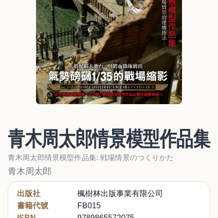
青木周太郎情景模型作品集
青木周太郎情景模型作品集: 戦場情景のつくりかた
青木周太郎
出版社
楓樹林出版事業有限公司
書籍代號
FB015
ISBN
9789865572075