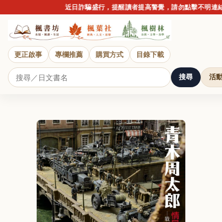
近日詐騙盛行，提醒讀者提高警覺，請勿點擊不明連結或
更正啟事
專欄推薦
購買方式
目錄下載
搜尋
活