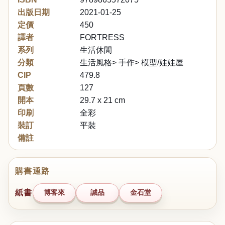
出版日期
2021-01-25
定價
450
譯者
FORTRESS
系列
生活休閒
分類
生活風格> 手作> 模型/娃娃屋
CIP
479.8
頁數
127
開本
29.7 x 21 cm
印刷
全彩
裝訂
平裝
備註
購書通路
紙書
博客來
誠品
金石堂