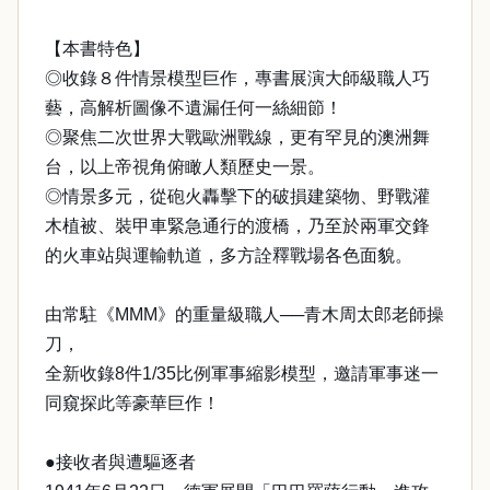
【本書特色】
◎收錄８件情景模型巨作，專書展演大師級職人巧
藝，高解析圖像不遺漏任何一絲細節！
◎聚焦二次世界大戰歐洲戰線，更有罕見的澳洲舞
台，以上帝視角俯瞰人類歷史一景。
◎情景多元，從砲火轟擊下的破損建築物、野戰灌
木植被、裝甲車緊急通行的渡橋，乃至於兩軍交鋒
的火車站與運輸軌道，多方詮釋戰場各色面貌。
由常駐《MMM》的重量級職人──青木周太郎老師操
刀，
全新收錄8件1/35比例軍事縮影模型，邀請軍事迷一
同窺探此等豪華巨作！
●接收者與遭驅逐者