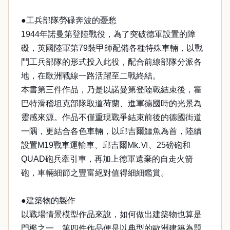
●工兵部隊勞碌奔波的憂愁
1944年諾曼第登陸戰役，為了突破德軍設置的障
礙，英國陸軍第79裝甲師配備各種特殊車輛，以戰
鬥工兵部隊的形式投入此役，配合前線部隊分派各
地，在歐洲戰線一路活躍至二戰終結。
本書第三件作品，乃是以諾曼第登陸戰結束後，霍
巴特滑稽坦克部隊取道荷蘭、進軍德國時的光景為
靈感來源。作品不僅重現戰爭結束前後的德國街道
一隅，更結合各色車輛，以邱吉爾鱷魚為首，陸續
設置M19戰車運輸車、邱吉爾Mk.Ⅵ、25磅砲和
QUAD砲兵牽引車，再加上德軍遺棄的自走火箭
砲，車輛細節之豐富絕對值得細細鑑賞。
●建築物的製作
以戰場情景模型作品來說，如何做出建築物也算是
門檻之一。第四件作品便是以典型的歐洲建築為題