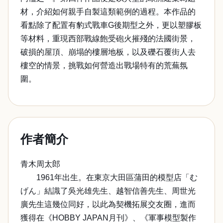
材，介紹如何親手自製這類範例的過程。本作品的
看點除了配置有豹式戰車G後期型之外，更以塑膠板
等材料，重現西部戰線飽受砲火摧殘的法國街景，
破損的屋頂、崩塌的樓層地板，以及礫石覆街人去
樓空的情景，挑戰如何營造出戰場特有的荒蕪氛
圍。
作者簡介
青木周太郎
1961年出生。在東京大田區蒲田的模型店「む
げん」結識了吳光雄先生、越智信善先生、周世光
廣先生這幾位同好，以此為契機拓展交友圈，進而
獲得在《HOBBY JAPAN月刊》、《軍事模型製作