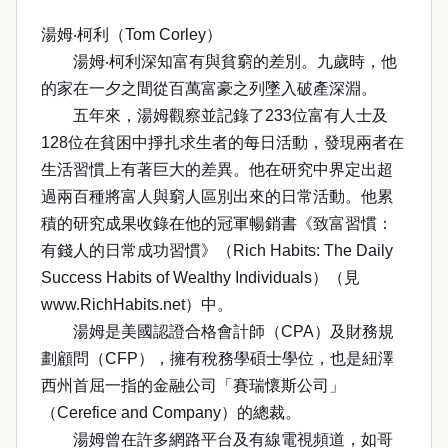
湯姆‧柯利（Tom Corley）
湯姆‧柯利深知富有與貧窮的差別。九歲時，他
的家在一夕之間從百萬富豪之列墜入破產深淵。
五年來，湯姆觀察並記錄了233位富有人士及
128位在貧困中掙扎求生者的每日活動，發現兩者在
生活習慣上有著巨大的差異。他在研究中界定出超
過兩百種將富人與窮人區別出來的日常活動。他累
積的研究成果收錄在他的冠軍暢銷書《致富習慣：
有錢人的日常成功習慣》（Rich Habits: The Daily
Success Habits of Wealthy Individuals）（見
www.RichHabits.net）中。
湯姆是美國認證合格會計師（CPA）及財務規
劃顧問（CFP），擁有稅務學碩士學位，也是紐澤
西州首屈一指的金融公司「賽瑞懷斯公司」
（Cerefice and Company）的總裁。
湯姆曾在許多網路平台及有線電視頻道，如哥