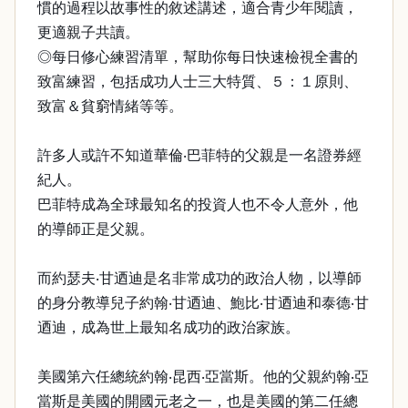
慣的過程以故事性的敘述講述，適合青少年閱讀，
更適親子共讀。
◎每日修心練習清單，幫助你每日快速檢視全書的
致富練習，包括成功人士三大特質、５：１原則、
致富＆貧窮情緒等等。
許多人或許不知道華倫‧巴菲特的父親是一名證券經
紀人。
巴菲特成為全球最知名的投資人也不令人意外，他
的導師正是父親。
而約瑟夫‧甘迺迪是名非常成功的政治人物，以導師
的身分教導兒子約翰‧甘迺迪、鮑比‧甘迺迪和泰德‧甘
迺迪，成為世上最知名成功的政治家族。
美國第六任總統約翰‧昆西‧亞當斯。他的父親約翰‧亞
當斯是美國的開國元老之一，也是美國的第二任總