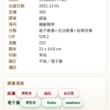
出版日期
2021-12-01
定價
350
譯者
羅嵐
系列
圖解雜學
分類
親子教養> 生活教養> 財商培養
CIP
528.2
頁數
222
開本
21 x 14.8 cm
印刷
單色
裝訂
平裝／電子書
備註
購書通路
紙書
博客來
誠品
金石堂
電子書
博客來
Kobo
readmoo