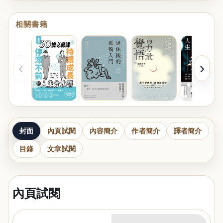
相關書籍
‹
›
封面
內頁試閱
內容簡介
作者簡介
譯者簡介
目錄
文章試閱
內頁試閱