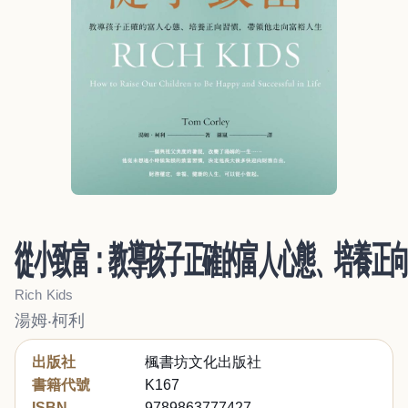
從小致富：教導孩子正確的富人心態、培養正
Rich Kids
湯姆‧柯利
出版社
楓書坊文化出版社
書籍代號
K167
ISBN
9789863777427