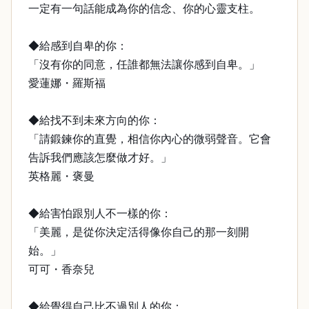
一定有一句話能成為你的信念、你的心靈支柱。
◆給感到自卑的你：
「沒有你的同意，任誰都無法讓你感到自卑。」
愛蓮娜・羅斯福
◆給找不到未來方向的你：
「請鍛鍊你的直覺，相信你內心的微弱聲音。它會
告訴我們應該怎麼做才好。」
英格麗・褒曼
◆給害怕跟別人不一樣的你：
「美麗，是從你決定活得像你自己的那一刻開
始。」
可可・香奈兒
◆給覺得自己比不過別人的你：