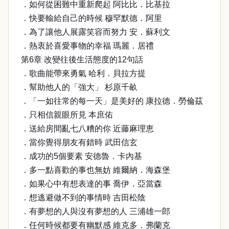
．如何從困難中重新爬起 阿比比．比基拉
．快要輸給自己的時候 穆罕默德．阿里
．為了讓他人展露笑容而努力 安．蘇利文
．熱衷於喜愛事物的幸福 瑪麗．居禮
第6章 改變往後生活態度的12句話
．歌曲能帶來勇氣 哈利．貝拉方提
．幫助他人的「強大」 杉原千畝
．「一如往常的每一天」是美好的 康拉德．勞倫茲
．只相信親眼所見 本庶佑
．送給房間亂七八糟的你 近藤麻理恵
．當你覺得朋友有錯時 武田信玄
．成功的5個要素 安德魯．卡內基
．多一點喜歡的事也無妨 維爾納．海森堡
．如果心中有想表達的事 喬伊．亞當森
．想逃避做不到的事情時 吉田松陰
．有夢想的人與沒有夢想的人 三浦雄一郎
．任何時候都要有幽默感 維克多．弗蘭克