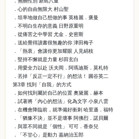
．無關性別 新島八重
．心的自由無限大 村山聖
．坦率地做自己想做的事 英格麗．褒曼
．不明白生存的意義 日野原重明
．從痛苦之中學習 尤金．史密斯
．送給覺得讀書很無趣的你 津田梅子
．「熱衷」會讓你更加耀眼 人見絹枝
．堅持不懈就是力量 杉田玄白
．用愛全力以赴 沃夫岡．阿瑪迪斯．莫札特
．丟掉「反正一定不行」的想法！ 圓谷英二
第3章 找到「自我」的方式
．如何找到屬於自己的位置 奧黛麗．赫本
．試著將「內心的想法」化為文字 小泉八雲
．在機會降臨前，就準備好衝刺 哈里遜．福特
．「猶豫不決」並不是壞事 阿佛烈．諾貝爾
．與眾不同就是「個性」 可可．香奈兒
．「不甘心」是動力 嘉納治五郎