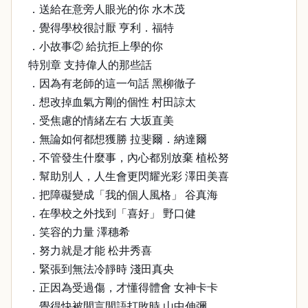
．送給在意旁人眼光的你 水木茂
．覺得學校很討厭 亨利．福特
．小故事② 給抗拒上學的你
特別章 支持偉人的那些話
．因為有老師的這一句話 黑柳徹子
．想改掉血氣方剛的個性 村田諒太
．受焦慮的情緒左右 大坂直美
．無論如何都想獲勝 拉斐爾．納達爾
．不管發生什麼事，內心都別放棄 植松努
．幫助別人，人生會更閃耀光彩 澤田美喜
．把障礙變成「我的個人風格」 谷真海
．在學校之外找到「喜好」 野口健
．笑容的力量 澤穗希
．努力就是才能 松井秀喜
．緊張到無法冷靜時 淺田真央
．正因為受過傷，才懂得體會 女神卡卡
．覺得快被閒言閒語打敗時 山中伸彌