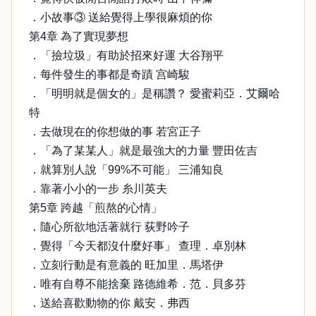
．小故事③ 送給覺得上學很麻煩的你
第4章 為了實現夢想
．「撿垃圾」有助於招來好運 大谷翔平
．每件發生的事都是奇蹟 宫崎駿
．「明明就是個女的」是稱讚？ 愛蜜莉亞．艾爾哈
特
．去做現在的你想做的事 若宮正子
．「為了某某人」就是最強大的力量 豐田佐吉
．就算別人說「99%不可能」 三浦知良
．靠著小小的一步 糸川英夫
第5章 跨越「煎熬的心情」
．隨心所欲地活著就行 荻野吟子
．覺得「今天都沒什麼好事」 查理．卓別林
．立刻行動是有意義的 旺加里．馬塔伊
．唯有自尊不能捨棄 路德維希．范．貝多芬
．送給喜歡動物的你 戴安．弗西