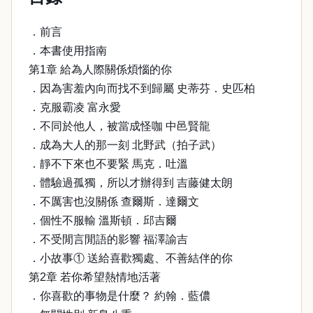
．前言
．本書使用指南
第1章 給為人際關係煩惱的你
．因為害羞內向而找不到歸屬 史蒂芬．史匹柏
．克服霸凌 富永愛
．不同於他人，被當成怪咖 中邑賢龍
．成為大人的那一刻 北野武（拍子武）
．靜不下來也不要緊 馬克．吐溫
．體驗過孤獨，所以才辦得到 吉藤健太朗
．不厲害也沒關係 查爾斯．達爾文
．個性不服輸 溫斯頓．邱吉爾
．不受閒言閒語的影響 福澤諭吉
．小故事① 送給喜歡獨處、不善結伴的你
第2章 若你希望熱情地活著
．你喜歡的事物是什麼？ 約翰．藍儂