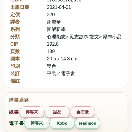
出版日期
2021-04-01
定價
320
譯者
胡毓華
系列
圖解雜學
分類
心理勵志> 勵志故事/散文> 勵志小品文
CIP
192.8
頁數
189
開本
20.5 x 14.8 cm
印刷
雙色
裝訂
平裝／電子書
備註
購書通路
紙書
博客來
誠品
金石堂
電子書
博客來
Kobo
readmoo