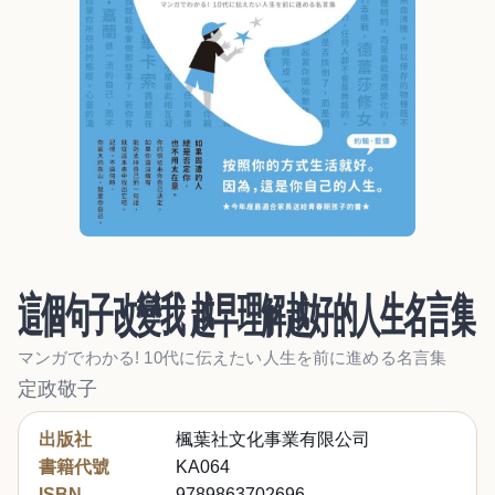
這個句子改變我 越早理解越好的人生名言集
マンガでわかる! 10代に伝えたい人生を前に進める名言集
定政敬子
出版社
楓葉社文化事業有限公司
書籍代號
KA064
ISBN
9789863702696