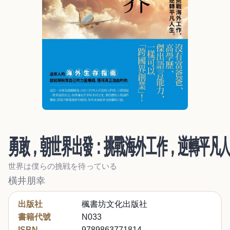
勇敢，朝世界出發：挑戰海外工作，逆轉平凡
世界は僕らの挑戦を待っている
橫井朋幸
出版社
楓書坊文化出版社
書籍代號
N033
ISBN
9789863771814