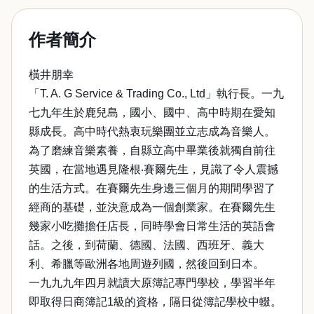
作者簡介
橫井朋幸
「T. A. G Service & Trading Co., Ltd」執行長。一九
七九年生於鹿兒島，國小、國中、高中時期在愛知
縣成長。高中時代熱衷玩樂團並立志成為音樂人。
為了磨練音樂素養，自縣立高中畢業後就獨自前往
英國，在當地遇見隆根‧賽爾先生，見識了令人震撼
的生活方式。在賽爾先生身邊三個月的期間學習了
經商的基礎，並決意成為一個創業家。在賽爾先生
幾家小吃攤擔任店長，同時學會日常生活的英語會
話。之後，到荷蘭、德國、法國、西班牙、義大
利、希臘等歐洲各地周遊列國，然後回到日本。
一九九九年四月就讀大原簿記專門學校，學習半年
即取得日商簿記1級的資格，隔日從簿記學校中輟。