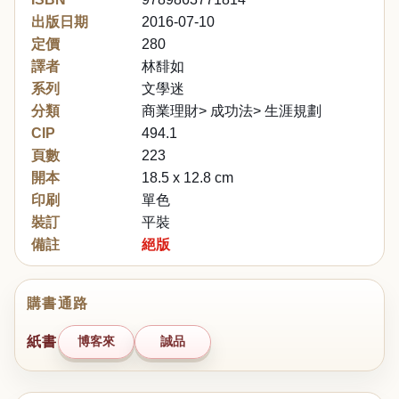
出版日期
2016-07-10
定價
280
譯者
林馡如
系列
文學迷
分類
商業理財> 成功法> 生涯規劃
CIP
494.1
頁數
223
開本
18.5 x 12.8 cm
印刷
單色
裝訂
平裝
備註
絕版
購書通路
紙書
博客來
誠品