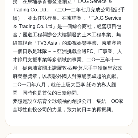
務，在柬埔寨首都金邊創立「T.A.G Service ＆
Trading Co.,Ltd」 （二O一二年七月完成公司登記手
續），並出任執行長。在柬埔寨，「T.A.G Service
＆ Trading Co.,Ltd」是一個綜合商社，經營項目包
含了國道工程與辦公大樓開發的土木工程事業、無
線電視台「TV3 Asia」的影視娛樂事業、柬埔寨第
一個日系足球隊－－亞洲挑戰金邊FC、IT事業、人
才錄用支援事業等多領域的事業。二O一三年十一
月，從柬埔寨國王諾羅敦‧西哈莫尼手中獲頒皇家政
府榮譽獎章，以表彰外國人對柬埔寨卓越的貢獻。
二O一四年八月，就任上級大臣李‧託奇的私人顧
問，同時也是首位的日籍顧問。
夢想是設立培育全球領袖的創投公司，集結一OO家
全球性創投公司的力量，致力於日本的再振興。