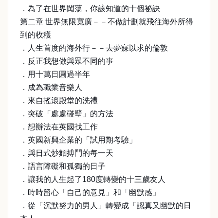
．為了在世界闖蕩，你該知道的十個祕訣
第二章 世界無限寬廣－－不做計劃就飛往海外所得
到的收穫
．人生首度的海外行－－去夢寐以求的倫敦
．反正我想做與眾不同的事
．用十萬日圓過半年
．成為職業音樂人
．來自搖滾殿堂的洗禮
．突破「處處碰壁」的方法
．想辦法在英國找工作
．英國新興企業的「試用期考驗」
．與日式炒麵搏鬥的每一天
．語言障礙和孤獨的日子
．讓我的人生起了180度轉變的十三歲友人
．時時留心「自己的意見」和「幽默感」
．從「沉默努力的男人」轉變成「認真又幽默的日