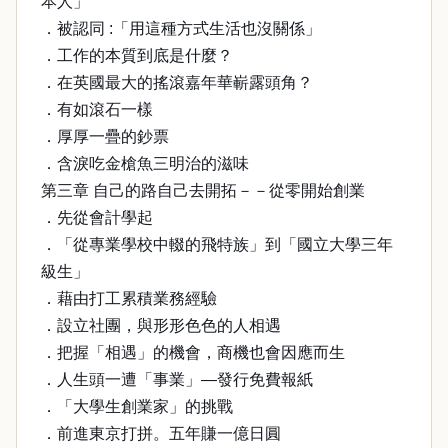
本人」
．被認同 :「用這種方式生活也沒關係」
．工作的本質到底是什麼？
．在英國最大的搖滾嘉年華嶄露頭角？
．有如滾石一樣
．厚厚一疊的鈔票
．含淚吃金槍魚三明治的滋味
第三章 自己的路自己去開拓－－從零開始創業
．先從會計學起
．「從專業學校中輟的飛特族」到「國立大學三年
級生」
．藉由打工累積業務經驗
．設立社團，與形形色色的人相遇
．把握「相遇」的機會，商機也會因應而生
．人生頭一遭「事業」—發行免費報紙
．「大學生創業家」的挑戰
．前進東京打拼。五年賺一億日圓