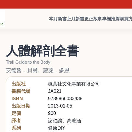
本月新書
上月新書
更正啟事
專欄推薦
購買
人體解剖全書
Trail Guide to the Body
安德魯．貝爾
、
蘿蘋．多恩
出版社
楓葉社文化事業有限公司
書籍代號
JA021
ISBN
9789866033438
出版日期
2013-01-05
定價
900
譯者
謝伯讓、高薏涵
系列
健康DIY