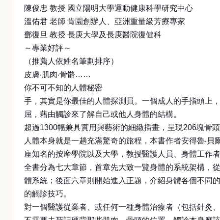
陳俊忠 教授 國立陽明大學運動健康科學研究中心
溫佑君 老師 肯園創辦人、亞洲重量級芳療專家
鄧復旦 教授 長庚大學及長庚醫院復健科
～專業好評～
（推薦人依姓名筆劃排序）
皮膚‧肌肉‧骨骼……
你不可不知的人體秘密
手，其實是你最佳的人體探測員。一個成人的手指頭上，
屈，藉由觸診來了解自己或他人身體的結構。
超過1300幅兼具實用與藝術的細緻插畫，呈現206塊骨
人體本身就是一趟充滿驚奇的旅程，本書作者安得魯‧貝爾
座知名的按摩學院以及大學，教授醫護人員、身體工作
全書分為七大章節，首章先大致一覽身體的系統架構，
體系統；後面六章則開始進入正題，介紹身體各個不同
的觸診技巧。
對一個醫護從業者、或任何一種身體治療者（包括針灸