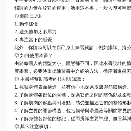
不需要去死記硬背那些肌肉、骨頭的位置，觸診本身應
觸診的力量在於它的運用，活用這本書，一般人即可輕
◎ 觸診三原則
1. 動作緩慢
2. 避免施加太多壓力
3. 專注當下的感覺
此外，你隨時可以在自己身上練習觸診，例如排隊、搭
◎ 如何使用本書？
由於每個人的體型大小、體態都不同，因此本書設計的
度學習，必要時重複練習書中介紹的方法，循序漸進探
◎ 本書將幫助讀者的技能與知識：
1. 觀察身體表面構造，並有信心地探索皮膚與筋膜構造
2. 了解身體各部位的骨骼，探索它們之間的關係以及柔
3. 了解肌肉的起點與附著點，感受並描述它們的整體形
4. 了解主要的關節構造，包括韌帶與滑囊液等關節常見
5. 了解身體各部位的標記，從而辨識主要神經、血管與
◎ 其它注意事項：