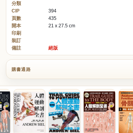
分類
CIP
394
頁數
435
開本
21 x 27.5 cm
印刷
裝訂
備註
絕版
購書通路