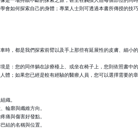
該像是一場持續不斷的探索之旅，甚至在觸摸人體每個部位的同
鬆學會如何探索自己的身體；專業人士則可透過本書所傳授的技
公車時，都是我們探索前臂以及手上那些有延展性的皮膚、細小
情境是：您的同伴躺在診療檯上、或坐在椅子上，您則依照書中
索人體；如果您已經是較有經驗的醫療人員，您可以選擇需要的
。
軟組織。
狀、輪廓與纖維方向。
的疼痛與傷害好發點。
淋巴結的名稱與位置。