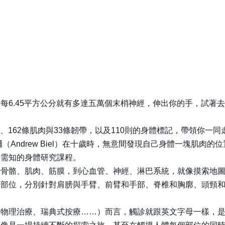
每6.45平方公分就有多達五萬個末梢神經，伸出你的手，試著
頭、162條肌肉與33條韌帶，以及110則的身體標記，帶領你一
（Andrew Biel）在十歲時，無意間發現自己身體一塊肌肉
者需知的身體研究課程。
從骨骼、肌肉、筋膜，到心血管、神經、淋巴系統，就像摸索地
的部位，分別針對肩膀與手臂、前臂和手部、脊椎和胸廓、頭頸
、物理治療、瑞典式按療……）而言，觸診就跟英文字母一樣，