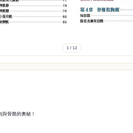
1
/ 12
肉與骨骼的奧秘！