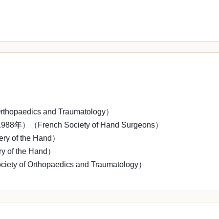
，
aedics and Traumatology）
ench Society of Hand Surgeons）
 of the Hand）
of the Hand）
Orthopaedics and Traumatology）