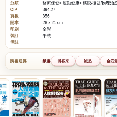
分類
醫療保健> 運動健康> 筋膜/復健/物理治
CIP
394.27
頁數
356
開本
28 x 21 cm
印刷
全彩
裝訂
平裝
備註
購書通路
紙書
博客來
誠品
金石