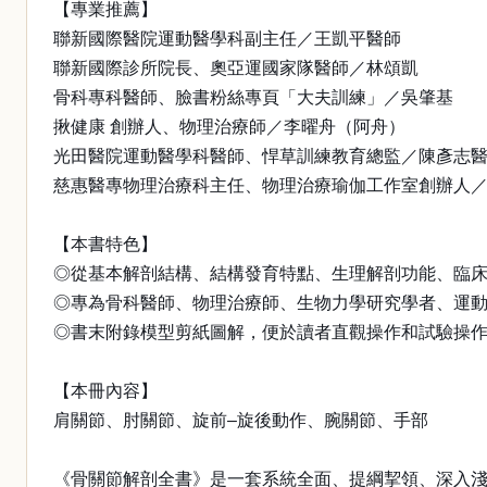
【專業推薦】
聯新國際醫院運動醫學科副主任／王凱平醫師
聯新國際診所院長、奧亞運國家隊醫師／林頌凱
骨科專科醫師、臉書粉絲專頁「大夫訓練」／吳肇基
揪健康 創辦人、物理治療師／李曜舟（阿舟）
光田醫院運動醫學科醫師、悍草訓練教育總監／陳彥志
慈惠醫專物理治療科主任、物理治療瑜伽工作室創辦人
【本書特色】
◎從基本解剖結構、結構發育特點、生理解剖功能、臨
◎專為骨科醫師、物理治療師、生物力學研究學者、運
◎書末附錄模型剪紙圖解，便於讀者直觀操作和試驗操
【本冊內容】
肩關節、肘關節、旋前–旋後動作、腕關節、手部
《骨關節解剖全書》是一套系統全面、提綱挈領、深入