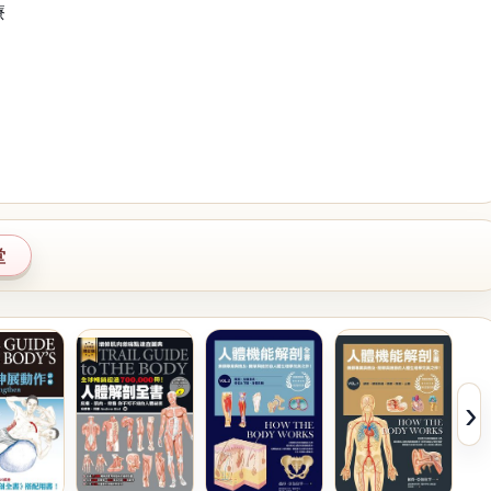
療
堂
›