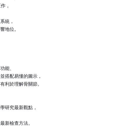
巨作，
動系統，
影響地位。
剖功能、
，並搭配易懂的圖示，
，有利於理解骨關節。
能學研究最新觀點，
的最新檢查方法。