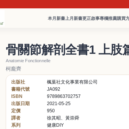
本月新書
上月新書
更正啟事
專欄推薦
購買
骨關節解剖全書1 上肢
Anatomie Fonctionnelle
柯龐齊
出版社
楓葉社文化事業有限公司
書籍代號
JA092
ISBN
9789863702757
出版日期
2021-05-25
定價
950
譯者
徐其昭、黃崇舜
系列
健康DIY