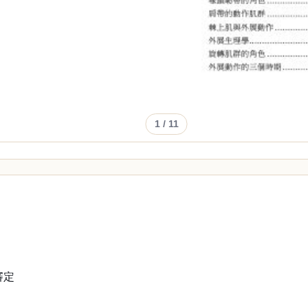
1
/ 11
審定