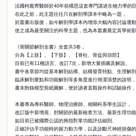
法國柯龐齊醫師於40年前構思這套專門講述生物力學的
在此之前，此主題往往只在解剖學課本中略為一題，
於叢書出版後，如今解剖學課本內增添大幅內容討論運
使之成為最受關注的科學主題，也為本叢書奠定其學術
《骨關節解剖全書》全套共3卷，
分為【上肢】、【下肢】、【脊柱、骨盆與頭部】
目前已有11種語言、改訂7次，新增大量插圖及解說。
書中各章節均從基本解剖結構、結構發育特點、生理解
臨床解剖要點和功能解剖等多角度進行簡潔清楚的說明
書末附錄模型剪紙圖解，便於讀者直觀操作和試驗操作
本書專為專科醫師、物理治療師、相關科系學生設計，
改訂版中新增肩、肘關節的最新檢查方法、最新生理功
如目前已被國際公認的拇指對掌功能評估細則、
正確評估手功能時的握力動力學，以及診斷尺神經損傷