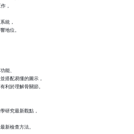
巨作，
動系統，
影響地位。
剖功能、
，並搭配易懂的圖示，
，有利於理解骨關節。
能學研究最新觀點，
的最新檢查方法。