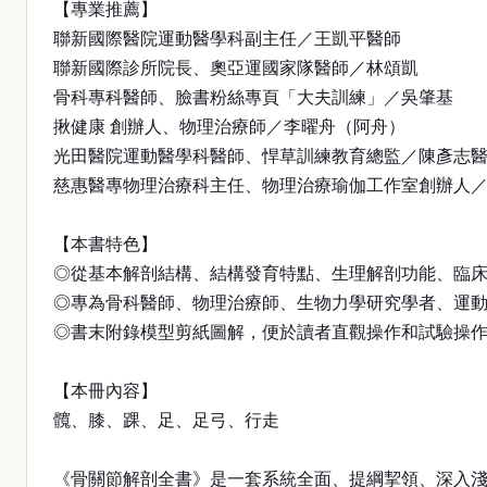
【專業推薦】
聯新國際醫院運動醫學科副主任／王凱平醫師
聯新國際診所院長、奧亞運國家隊醫師／林頌凱
骨科專科醫師、臉書粉絲專頁「大夫訓練」／吳肇基
揪健康 創辦人、物理治療師／李曜舟（阿舟）
光田醫院運動醫學科醫師、悍草訓練教育總監／陳彥志
慈惠醫專物理治療科主任、物理治療瑜伽工作室創辦人
【本書特色】
◎從基本解剖結構、結構發育特點、生理解剖功能、臨
◎專為骨科醫師、物理治療師、生物力學研究學者、運
◎書末附錄模型剪紙圖解，便於讀者直觀操作和試驗操
【本冊內容】
髖、膝、踝、足、足弓、行走
《骨關節解剖全書》是一套系統全面、提綱挈領、深入