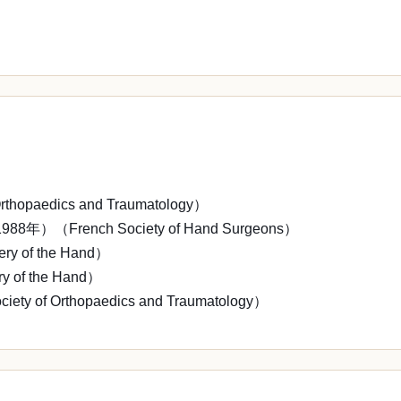
，
aedics and Traumatology）
ench Society of Hand Surgeons）
 of the Hand）
of the Hand）
Orthopaedics and Traumatology）