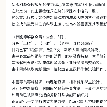
法國柯龐齊醫師於40年前構思這套專門講述生物力學的
在此之前，此主題往往只在解剖學課本中略為一題，
於叢書出版後，如今解剖學課本內增添大幅內容討論運
使之成為最受關注的科學主題，也為本叢書奠定其學術
《骨關節解剖全書》全套共3冊，
分為【上肢】、【下肢】、【脊柱、骨盆與頭部】
目前已有11種語言、改訂7次，新增大量插圖及解說。
書中各章節均從基本解剖結構、結構發育特點、生理解
臨床解剖要點和功能解剖等多角度進行簡潔清楚的說明
書末附錄模型剪紙圖解，便於讀者直觀操作和試驗操作
本書專為專科醫師、物理治療師、相關科系學生設計，
改訂版中新增肩、肘關節的最新檢查方法、最新生理功
如目前已被國際公認的拇指對掌功能評估細則、
正確評估手功能時的握力動力學，以及診斷尺神經損傷