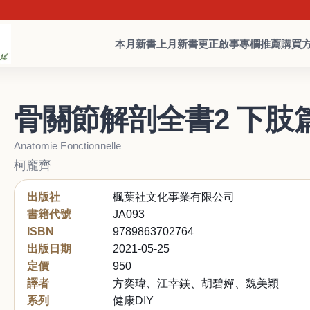
本月新書
上月新書
更正啟事
專欄推薦
購買
骨關節解剖全書2 下肢
Anatomie Fonctionnelle
柯龐齊
出版社
楓葉社文化事業有限公司
書籍代號
JA093
ISBN
9789863702764
出版日期
2021-05-25
定價
950
譯者
方奕瑋、江幸鎂、胡碧嬋、魏美穎
系列
健康DIY