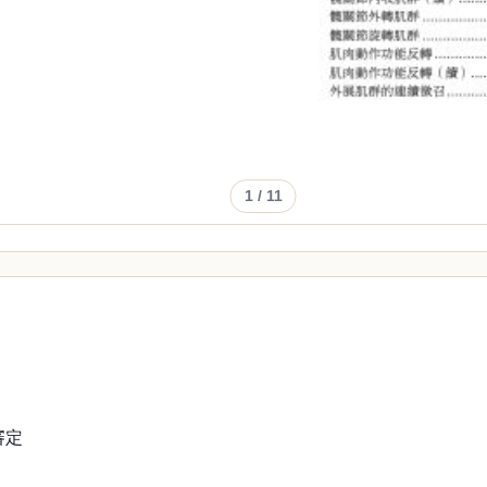
1
/ 11
審定