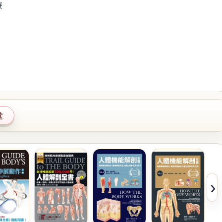
療
堂
›