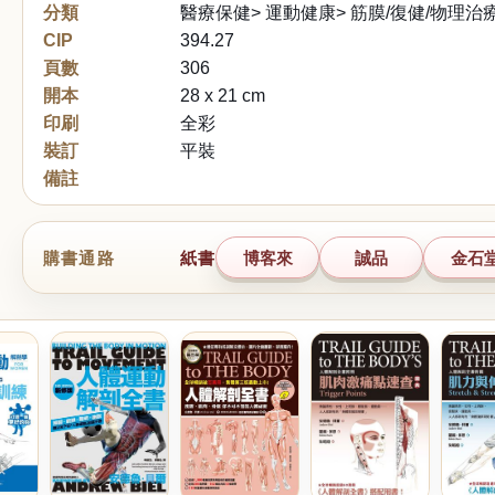
分類
醫療保健> 運動健康> 筋膜/復健/物理治
CIP
394.27
頁數
306
開本
28 x 21 cm
印刷
全彩
裝訂
平裝
備註
購書通路
紙書
博客來
誠品
金石