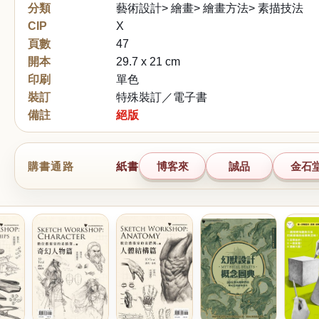
分類
藝術設計> 繪畫> 繪畫方法> 素描技法
CIP
X
頁數
47
開本
29.7 x 21 cm
印刷
單色
裝訂
特殊裝訂／電子書
備註
絕版
購書通路
紙書
博客來
誠品
金石