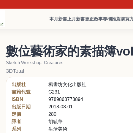
本月新書
上月新書
更正啟事
專欄推薦
購買
數位藝術家的素描簿vol
Sketch Workshop: Creatures
3DTotal
出版社
楓書坊文化出版社
書籍代號
G231
ISBN
9789863773894
出版日期
2018-08-01
定價
280
譯者
胡毓華
系列
生活美術