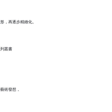
雛形，再逐步精緻化。
系列叢書
事藝術發想，