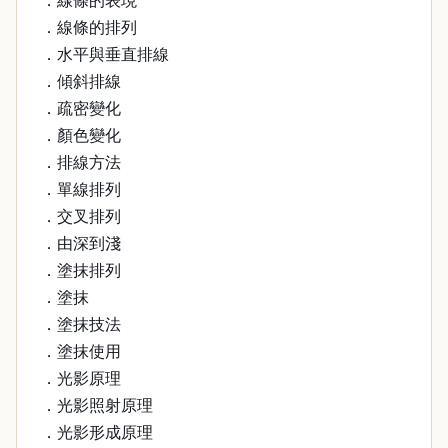
．線條的表現
．線條的排列
．水平與垂直排線
．傾斜排線
．疏密變化
．顏色變化
．排線方法
．單線排列
．交叉排列
．由深到淺
．塗抹排列
．塗抹
．塗抹技法
．塗抹使用
．光影原理
．光影照射原理
．光影形成原理