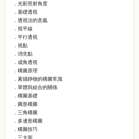
．光影照射角度
．基礎透視
．透視法的意義
．視平線
．平行透視
．視點
．消失點
．成角透視
．構圖原理
．素描靜物的構圖常識
．單體與組合的關係
．構圖基礎
．圓形構圖
．三角構圖
．多邊形構圖
．構圖技巧
．三大面