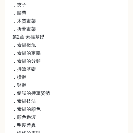
．夾子
．膠帶
．木質畫架
．折疊畫架
第2章 素描基礎
．素描概況
．素描的定義
．素描的分類
．持筆基礎
．橫握
．竪握
．錯誤的持筆姿勢
．素描技法
．素描的顏色
．顏色過渡
．明度差異