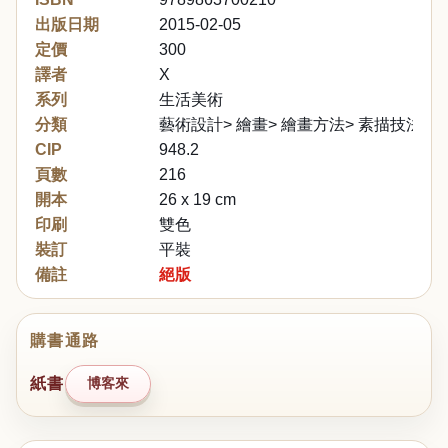
出版日期
2015-02-05
定價
300
譯者
X
系列
生活美術
分類
藝術設計> 繪畫> 繪畫方法> 素描技法
CIP
948.2
頁數
216
開本
26 x 19 cm
印刷
雙色
裝訂
平裝
備註
絕版
購書通路
紙書
博客來