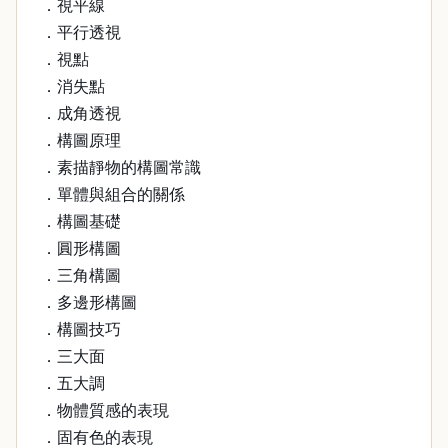
．視平線
．平行透視
．視點
．消失點
．成角透視
．構圖原理
．素描靜物的構圖常識
．單體與組合的關係
．構圖基礎
．圓形構圖
．三角構圖
．多邊形構圖
．構圖技巧
．三大面
．五大調
．物體質感的表現
．固有色的表現