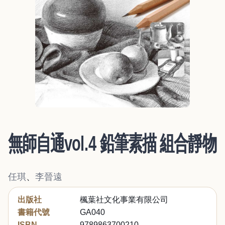
無師自通vol.4 鉛筆素描 組合靜物
任琪
、
李晉遠
出版社
楓葉社文化事業有限公司
書籍代號
GA040
ISBN
9789863700210