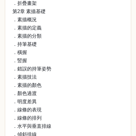
．折疊畫架
第2章 素描基礎
．素描概況
．素描的定義
．素描的分類
．持筆基礎
．橫握
．竪握
．錯誤的持筆姿勢
．素描技法
．素描的顏色
．顏色過渡
．明度差異
．線條的表現
．線條的排列
．水平與垂直排線
．傾斜排線