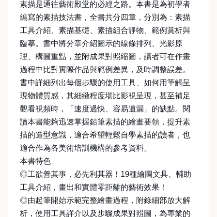
素描是通往藝術殿堂的必經之路。本書是為初學者
編寫的素描技法書，全書共分四章，分別為：素描
工具介紹、素描基礎、素描組合靜物、範例賞析與
臨摹。書中將分章介紹圖示的線條排列、光影原
理、構圖重點，並附成果對照縮圖，讀者可在作畫
過程中比對實際作品與範例差異，及時調整誤差。
書中詳細列出每個步驟的使用工具、如何用筆觸呈
現物體質感，其細緻程度堪比影視呈現，甚至補足
觀看視頻時，「速度過快、容易遺漏」的缺點。閱
讀本書能夠迅速掌握鉛筆素描的繪畫要領，提升素
描的造型意識，適合希望輕鬆自學素描的讀者，也
適合作為各美術培訓機構的參考資料。
本書特色
◎工欲善其事，必先利其器！19種繪圖文具、輔助
工具介紹，畫出和實體零距離的藝術效果！
◎由起筆開始示範完整繪畫過程，附錄細部放大解
析，使用工具詳介以及步驟成果對照圖，為專業的