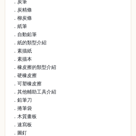
．炭筆
．炭精條
．柳炭條
．紙筆
．自動鉛筆
．紙的類型介紹
．素描紙
．素描本
．橡皮擦的類型介紹
．硬橡皮擦
．可塑橡皮擦
．其他輔助工具介紹
．鉛筆刀
．捲筆袋
．木質畫板
．速寫板
．圖釘