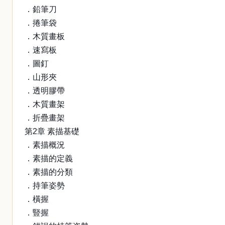
．鉛筆刀
．捲筆袋
．木質畫板
．速寫板
．圖釘
．山形夾
．透明膠帶
．木質畫架
．折疊畫架
第2章 素描基礎
．素描概況
．素描的定義
．素描的分類
．持筆姿勢
．橫握
．豎握