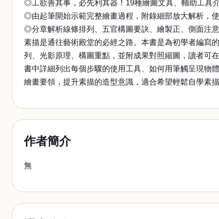
◎工欲善其事，必先利其器！19種繪圖文具、輔助工具
◎由起筆開始示範完整繪畫過程，附錄細部放大解析，
◎分章解析線條排列、五官構圖要訣、繪製正、側面注
素描是通往藝術殿堂的必經之路。本書是為初學者編寫
列、光影原理、構圖重點，並附成果對照縮圖，讀者可
書中詳細列出每個步驟的使用工具、如何用筆觸呈現物
繪畫要領，提升素描的造型意識，適合希望輕鬆自學素
作者簡介
無