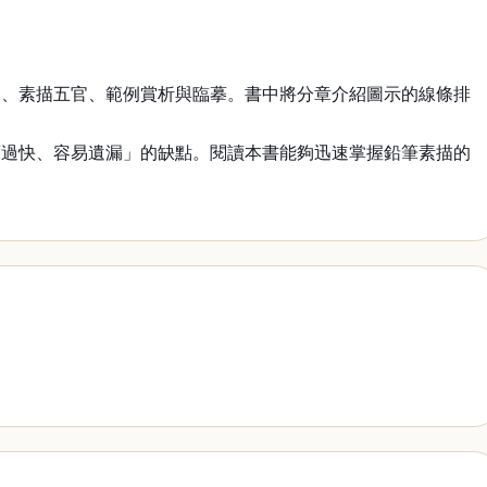
礎、素描五官、範例賞析與臨摹。書中將分章介紹圖示的線條排
度過快、容易遺漏」的缺點。閱讀本書能夠迅速掌握鉛筆素描的