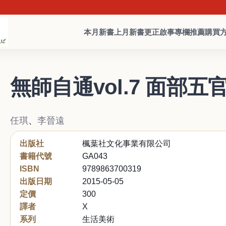
本月新書
上月新書
更正啟事
專欄推薦
購買
無師自通vol.7 面部
任琪
、
李晉遠
出版社
楓葉社文化事業有限公司
書籍代號
GA043
ISBN
9789863700319
出版日期
2015-05-05
定價
300
譯者
X
系列
生活美術