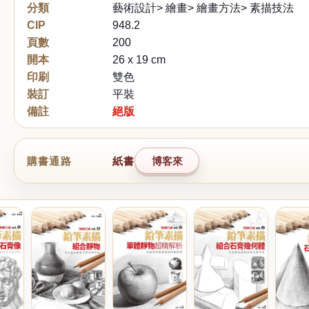
分類
藝術設計> 繪畫> 繪畫方法> 素描技法
CIP
948.2
頁數
200
開本
26 x 19 cm
印刷
雙色
裝訂
平裝
備註
絕版
購書通路
紙書
博客來