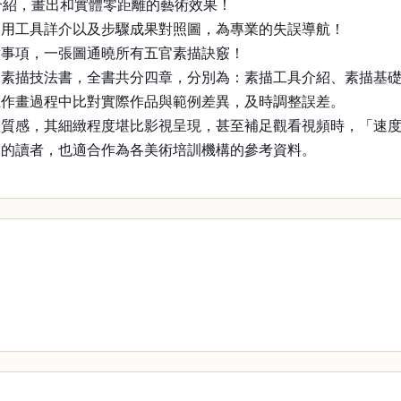
介紹，畫出和實體零距離的藝術效果！
使用工具詳介以及步驟成果對照圖，為專業的失誤導航！
意事項，一張圖通曉所有五官素描訣竅！
的素描技法書，全書共分四章，分別為：素描工具介紹、素描基
在作畫過程中比對實際作品與範例差異，及時調整誤差。
體質感，其細緻程度堪比影視呈現，甚至補足觀看視頻時，「速
描的讀者，也適合作為各美術培訓機構的參考資料。