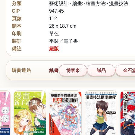
分類
藝術設計> 繪畫> 繪畫方法> 漫畫技法
CIP
947.45
頁數
112
開本
26 x 18.7 cm
印刷
單色
裝訂
平裝／電子書
備註
絕版
購書通路
紙書
博客來
誠品
金石