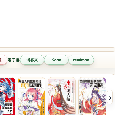
堂
電子書
博客來
Kobo
readmoo
›