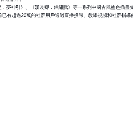
．夢神引》、《漢裳卿．錦繡賦》等一系列中國古風塗色插畫集
前已有超過20萬的社群用戶通過直播授課、教學視頻和社群指