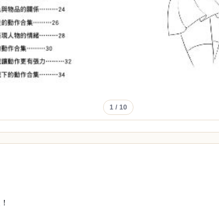
1
/ 10
人！