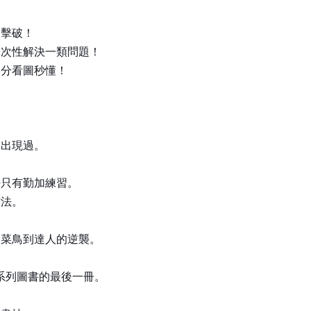
個擊破！
一次性解決一類問題！
部分看圖秒懂！
」
中出現過。
好只有勤加練習。
方法。
從菜鳥到達人的逆襲。
」系列圖書的最後一冊。