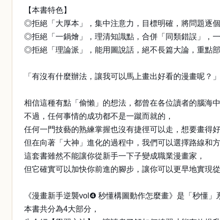
【本書特色】
◎拒絕「大厚本」，集中注意力，目標明確，將問題逐
◎拒絕「一鍋燴」，理清知識點，合併「同類錯誤」，
◎拒絕「理論派」，能用圖說話，絕不長篇大論，重點
「有沒有什麼辦法，讓我可以馬上畫出好看的漫畫呢？
相信這種有點「偷懶」的想法，都曾在各位讀者的腦海
不過，任何事情的成功都不是一蹴而就的，
任何一門技藝的熟練掌握也沒有捷徑可以走，想要畫得
但在向著「大神」進化的過程中，我們可以選擇路線和
這套書雖然不能讓你從新手一下子變成職業漫畫家，
但它確實可以加快你前進的腳步，讓你可以更早地實現
《漫畫新手逆襲vol❹ 秒懂構圖動作怎麼畫》是「秒懂
本書共分為4大部分，