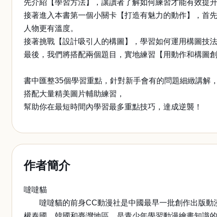
先介紹【學習方法】，讓讀者了解如何練習才能有效提
接著進入本書第一個小關卡【打造有魅力的動作】，首
人物更有溫度。
接著挑戰【設計吸引人的構圖】，學習如何運用構圖技
最後，我們將搭配兩個題目，實地練習【用動作和構圖
書中匯整35個學習重點，針對新手會有的問題細緻講解
搭配大量精美圖片輔助練習，
幫助你在最短時間內學習最多重點技巧，達成逆襲！
作者簡介
噠噠貓
噠噠貓的前身CC動漫社是中國最早一批創作出版動漫技法
權泰國、韓國和臺灣地區，是青少年學習動漫繪畫知識