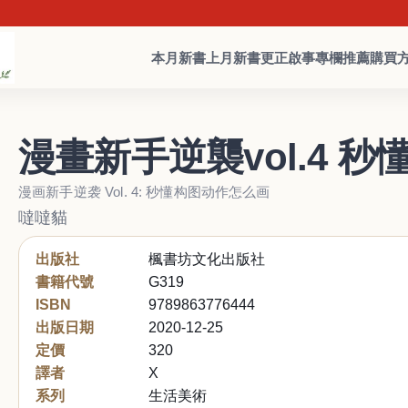
本月新書
上月新書
更正啟事
專欄推薦
購買
漫畫新手逆襲vol.4 
漫画新手逆袭 Vol. 4: 秒懂构图动作怎么画
噠噠貓
出版社
楓書坊文化出版社
書籍代號
G319
ISBN
9789863776444
出版日期
2020-12-25
定價
320
譯者
X
系列
生活美術