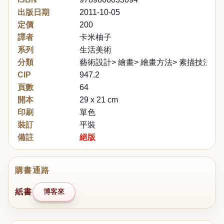
出版日期
2011-10-05
定價
200
譯者
卡米柚子
系列
生活美術
分類
藝術設計> 繪畫> 繪畫方法> 素描技法
CIP
947.2
頁數
64
開本
29 x 21 cm
印刷
單色
裝訂
平裝
備註
絕版
購書通路
紙書
博客來