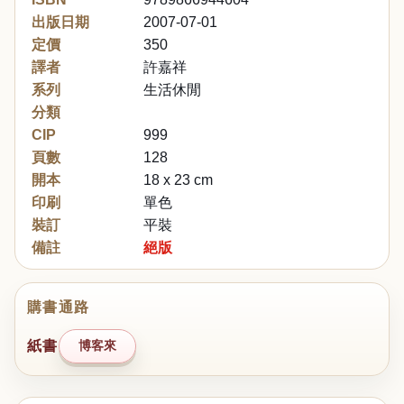
出版日期
2007-07-01
定價
350
譯者
許嘉祥
系列
生活休閒
分類
CIP
999
頁數
128
開本
18 x 23 cm
印刷
單色
裝訂
平裝
備註
絕版
購書通路
紙書
博客來