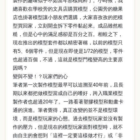
製作的趣味似乎不如當年那樣純粹了。小時候，我
總喜歡在學校旁的文具店購買模型，公園旁的糖果
店也掛著模型讓小朋友們選購，大家喜孜孜的把模
型買回家，立刻開盒拆下零件黏起來。成品雖然粗
糙，但是心中的滿足感卻是百分之百。相較之下，
現在推出的模型套件都以精密著稱，以前的模型只
有5、6個零件，但是現在即使是1/72的模型，零件
也超過百個，不過，這就是模型門檻變高的主要原
因嗎？
變與不變！？玩家們的心
筆者第一次製作模型最早可以追溯至40年前，且長
期以來都把做模型當成自己的嗜好，跨入職業模型
製作者也超過20年了。一路看著塑膠模型和動畫卡
通的演進。筆者覺得，真正改變的並不是模型環
境，而是模型玩家的心態。過去模型玩家並沒有製
作的壓力，但是現在的模型玩家面對模型時，就不
由自主的會想到「這裡一定要這樣做才行」或「非