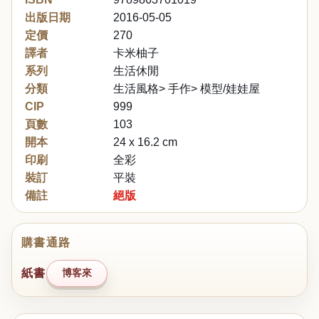
出版日期
2016-05-05
定價
270
譯者
卡米柚子
系列
生活休閒
分類
生活風格> 手作> 模型/娃娃屋
CIP
999
頁數
103
開本
24 x 16.2 cm
印刷
全彩
裝訂
平裝
備註
絕版
購書通路
紙書
博客來