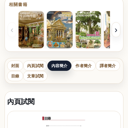
相關書籍
‹
›
封面
內頁試閱
內容簡介
作者簡介
譯者簡介
目錄
文章試閱
內頁試閱