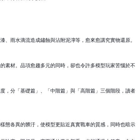
剝漆、雨水滴流造成鏽蝕與沾附泥濘等，愈來愈講究實物還原。
用的素材。品項愈趨多元的同時，卻也令許多模型玩家苦惱於不
程度，分「基礎篇」、「中階篇」與「高階篇」三個階段，讀者
些樣態各異的髒汙，使模型更貼近真實戰車的質感，同時也暗示