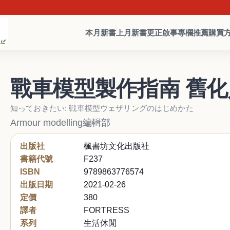
近日詐
本月新書
上月新書
更正啟事
專欄推薦
購買
戰車模型製作指南 舊
知っておきたい: 戦車模型ウェザリングのはじめかた
Armour modelling編輯部
出版社
楓書坊文化出版社
書籍代號
F237
ISBN
9789863776574
出版日期
2021-02-26
定價
380
譯者
FORTRESS
系列
生活休閒