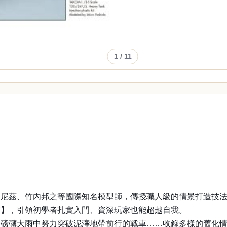
1
/ 11
曼尼茲、竹內邦之等國際知名模型師，傳授職人級的情景打造技
篇】，引領初學者扎實入門、資深玩家也能超越自我。
於磅礴大雨中努力突破泥濘地帶前行的戰車……收錄多樣的舊化