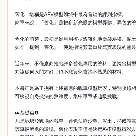
舊化，堪稱是AFV模型領域中最為關鍵的評判指標。
簡單來說，「舊化」是把嶄新亮眼的模型弄髒、弄舊的
舊化的萌芽，最初是從利用模型漆雜亂地塗裝塵埃、泥
如今一提到「舊化」，便是指這類著重於寫實表現的塗
近年來，不僅廠商推出許多舊化專用的塗料，更跨出模
知該從何入門才好，也不敢貿然嘗試不熟悉的材料。
本書正是為了抱有上述顧慮的戰車模型玩家，特別收錄
可檢視自身技法的熟練度，集中專章或越級挑戰。
▸▸基礎篇❶
凡是馳騁於戰場的戰車，難免沾附沙塵、泥土，抑或霜
該車輛所處的環境。舊化表現不僅是決定AVF模型精彩