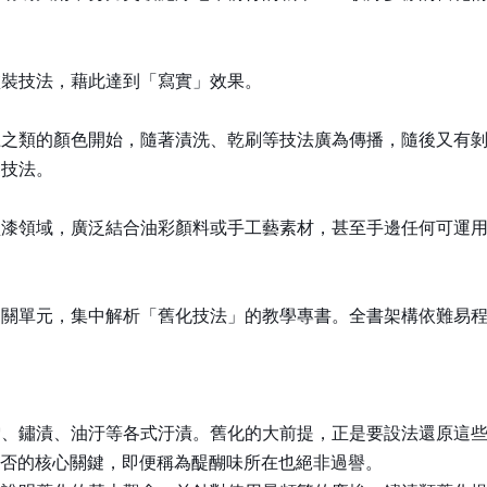
塗裝技法，藉此達到「寫實」效果。
土之類的顏色開始，隨著漬洗、乾刷等技法廣為傳播，隨後又有
裝技法。
型漆領域，廣泛結合油彩顏料或手工藝素材，甚至手邊任何可運
相關單元，集中解析「舊化技法」的教學專書。全書架構依難易
雪、鏽漬、油汙等各式汙漬。舊化的大前提，正是要設法還原這
與否的核心關鍵，即便稱為醍醐味所在也絕非過譽。