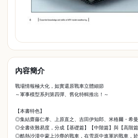
內容簡介
戰場情報極大化，如實還原戰車立體細節
～軍事模型系列第四彈、舊化特輯推出！～
【本書特色】
◎集結齋藤仁孝、上原直之、吉田伊知郎、米格爾・希
◎全書依難易度，分成【基礎篇】【中階篇】與【高階
◎酷熱沙漠中蒙上沙塵的戰車，在雪原中進軍的戰車，