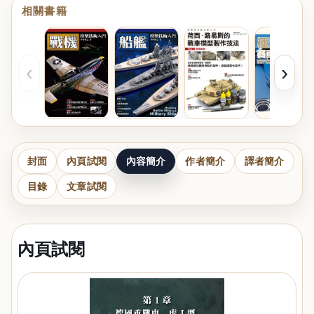
相關書籍
‹
›
封面
內頁試閱
內容簡介
作者簡介
譯者簡介
目錄
文章試閱
內頁試閱