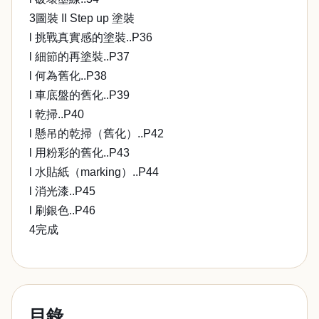
3圖裝 II Step up 塗裝
l 挑戰真實感的塗裝..P36
l 細節的再塗裝..P37
l 何為舊化..P38
l 車底盤的舊化..P39
l 乾掃..P40
l 懸吊的乾掃（舊化）..P42
l 用粉彩的舊化..P43
l 水貼紙（marking）..P44
l 消光漆..P45
l 刷銀色..P46
4完成
目錄