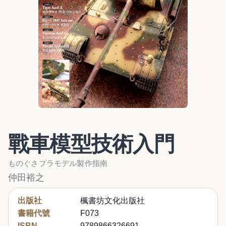
戰車模型技術入門
ものぐさプラモデル製作指南
仲田裕之
出版社
楓書坊文化出版社
書籍代號
F073
ISBN
9789866326691