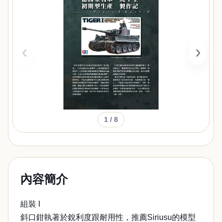
‹
›
1
/ 8
內容簡介
組裝 I
斜口鉗執著於銳利度跟耐用性，推薦Siriusu的模型