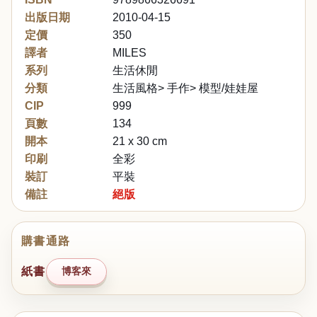
出版日期
2010-04-15
定價
350
譯者
MILES
系列
生活休閒
分類
生活風格> 手作> 模型/娃娃屋
CIP
999
頁數
134
開本
21 x 30 cm
印刷
全彩
裝訂
平裝
備註
絕版
購書通路
紙書
博客來