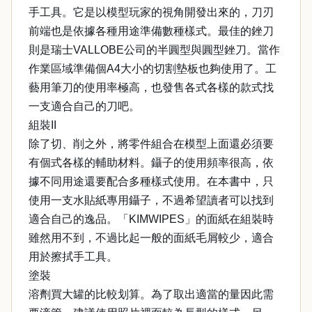
手工具。它是以模型玩家的視角開發出來的，刀刃
前端也是依據各種用途準備數種樣式。最佳的銼刀
則是瑞士VALLOBE公司的半圓型與圓型銼刀。當作
作業區域準備個A4大小的切割墊板也夠使用了。工
藝用筆刀的使用率極高，也發售各式各樣的款式找
一支適合自己的刀吧。
組裝II
除了切、削之外，將零件組合在模型上面還必須要
有個式各樣的輔助材料。鑷子的使用頻率很高，依
據不同用途還要配合多種樣式使用。在本書中，只
使用一支水貼紙專用鑷子，不過希望讀者可以找到
適合自己的逸品。「KIMWIPES」的面紙在組裝時
雖然用不到，不過比起一般的面紙毛屑較少，適合
用於擦拭手工具。
塗裝
溶劑買大罐的比較划算。為了取出適當的量因此需