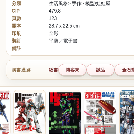
分類
生活風格> 手作> 模型/娃娃屋
CIP
479.8
頁數
123
開本
28.7 x 22.5 cm
印刷
全彩
裝訂
平裝／電子書
備註
購書通路
紙書
博客來
誠品
金石