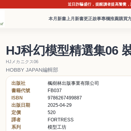
近日詐騙盛行，提醒讀者提高警覺，請勿點擊
本月新書
上月新書
更正啟事
專欄推薦
購買
HJ科幻模型精選集06
HJメカニクス06
HOBBY JAPAN編輯部
出版社
楓樹林出版事業有限公司
書籍代號
FB037
ISBN
9786267499887
出版日期
2025-04-29
定價
520
譯者
FORTRESS
系列
模型工坊