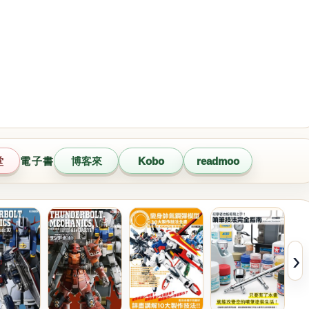
堂
電子書
博客來
Kobo
readmoo
›