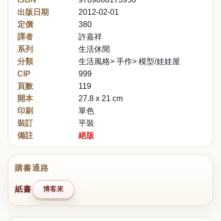
出版日期
2012-02-01
定價
380
譯者
許嘉祥
系列
生活休閒
分類
生活風格> 手作> 模型/娃娃屋
CIP
999
頁數
119
開本
27.8 x 21 cm
印刷
單色
裝訂
平裝
備註
絕版
購書通路
紙書
博客來