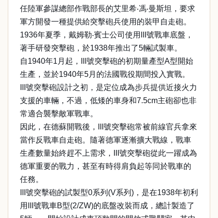
任陸軍參謀總部作戰部長的艾里希‧馮‧曼斯坦，要求
軍方開發一種提供給突擊砲兵使用的裝甲自走砲。
1936年夏季，戴姆勒‧賓士公司使用III號戰車底盤，
著手研發突擊砲，於1938年推出了5輛試製車。
自1940年1月起，III號突擊砲的初期量產型A型開始
生產，並於1940年5月的法國戰役期間投入實戰。
III號突擊砲設計之初，是定位成為步兵提供近接火力
支援的車輛，不過，低矮的車身和7.5cm主砲卻也非
常適合襲擊敵軍戰車。
因此，在德蘇開戰後，III號突擊砲常被前線官兵拿來
當作反戰車自走砲。隨著德軍逐漸擴大戰線，戰車
生產數量始終趕不上需求，III號突擊砲從此一躍成為
德軍重要的戰力，甚至有時得肩負起等同於戰車的
任務。
III號突擊砲的試製型0系列(V系列)，是在1938年初利
用III號戰車B型(2/ZW)的底盤改裝而成，總計製造了