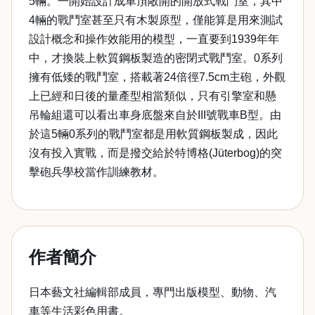
5輛。一開始設計成車頂敞開的開放式戰鬥室，其中
4輛的戰鬥室甚至只有木製原型，僅能算是用來測試
設計概念和操作效能用的模型，一直要到1939年年
中，才換裝上軟質鋼板製造的密閉式戰鬥室。0系列
擁有低矮的戰鬥室，搭載著24倍徑7.5cm主砲，外觀
上已經和日後的量產型相當類似，只有引擎室和懸
吊輪組還可以看出車身底盤來自於III號戰車B型。由
於這5輛0系列的戰鬥室都是用軟質鋼板製成，因此
沒有投入實戰，而是撥交給於特博格(Jüterbog)的突
擊砲兵學校當作訓練教材。
作者簡介
日本藝文社編輯部成員，專門出版模型、動物、汽
車等生活彩色用書。