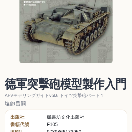
德軍突擊砲模型製作入門
AFVモデリングガイドvol.6 ドイツ突撃砲パート１
塩飽昌嗣
出版社
楓書坊文化出版社
書籍代號
F105
ISBN
9789866173950