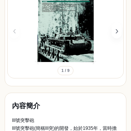
‹
›
1
/ 9
內容簡介
III號突擊砲
III號突擊砲(簡稱III突)的開發，始於1935年，當時擔