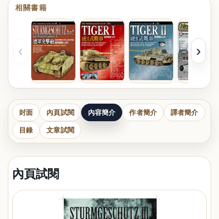
相關書籍
‹
›
封面
內頁試閱
內容簡介
作者簡介
譯者簡介
目錄
文章試閱
內頁試閱