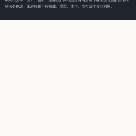
本網站文字、圖片、書封、版面設計與相關資料均受著作權法及智慧財產權相
關法令保護，未經授權不得轉載、重製、改作、散布或作其他利用。