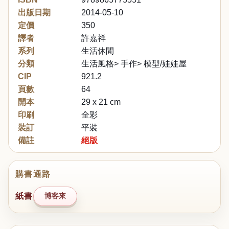
出版日期
2014-05-10
定價
350
譯者
許嘉祥
系列
生活休閒
分類
生活風格> 手作> 模型/娃娃屋
CIP
921.2
頁數
64
開本
29 x 21 cm
印刷
全彩
裝訂
平裝
備註
絕版
購書通路
紙書
博客來