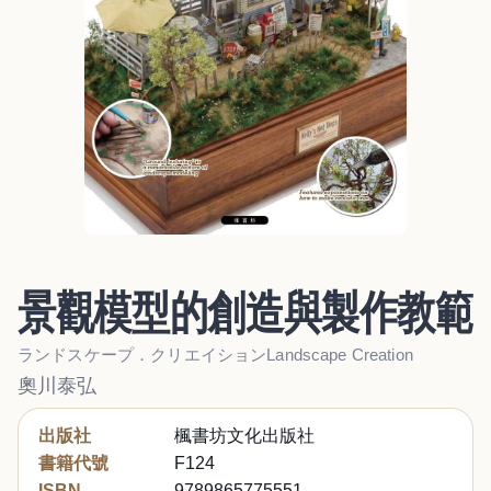
景觀模型的創造與製作教範
ランドスケープ．クリエイションLandscape Creation
奧川泰弘
出版社
楓書坊文化出版社
書籍代號
F124
ISBN
9789865775551