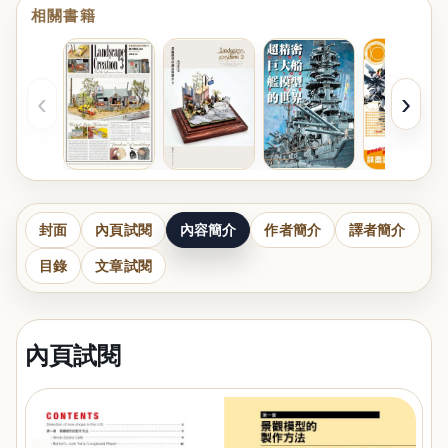
相關書籍
‹
›
封面
內頁試閱
內容簡介
作者簡介
譯者簡介
目錄
文章試閱
內頁試閱