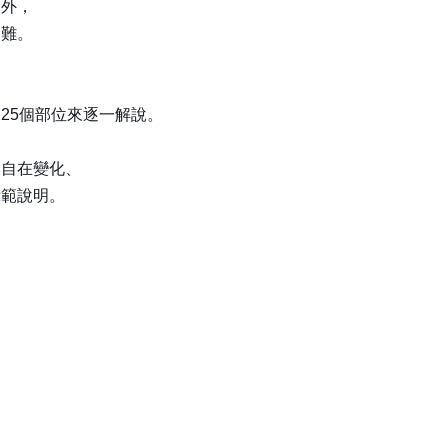
例外，
困難。
。
25個部位來逐一解說。
的自在變化、
示範說明。