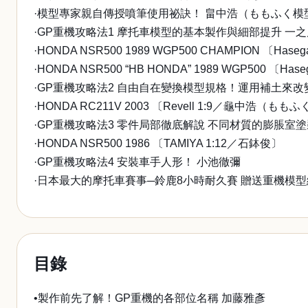
·模型專家親自傳授噴筆使用祕訣！ 畠中浩（ももふく模
·GP重機攻略法1 摩托車模型的基本製作與細部提升 一
·HONDA NSR500 1989 WGP500 CHAMPION 〔Ha
·HONDA NSR500 “HB HONDA” 1989 WGP500 〔H
·GP重機攻略法2 自由自在變換模型規格！運用補土來
·HONDA RC211V 2003 〔Revell 1:9／龜中浩（も
·GP重機攻略法3 零件局部徹底解說 不同材質的膨脹室塗
·HONDA NSR500 1986 〔TAMIYA 1:12／石鉢俊〕
·GP重機攻略法4 安裝車手人形！ 小池徹彌
·日本最大的摩托車賽事─鈴鹿8小時耐久賽 贈送重機模型給Ca
目錄
•製作前先了解！GP重機的各部位名稱 加藤雅彥