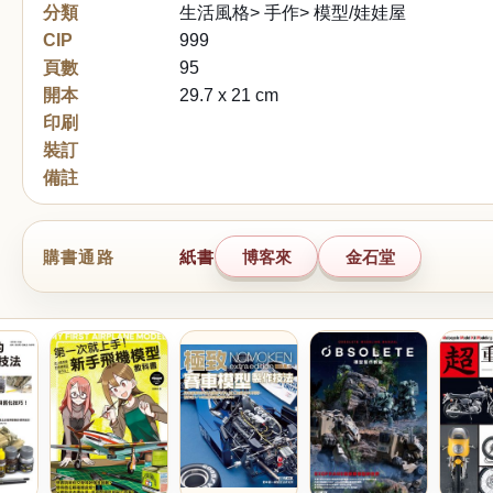
分類
生活風格> 手作> 模型/娃娃屋
CIP
999
頁數
95
開本
29.7 x 21 cm
印刷
裝訂
備註
購書通路
紙書
博客來
金石堂