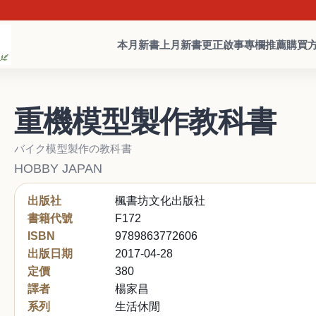
近
本月新書
上月新書
更正啟事
專欄推薦
購買
重機模型製作教科書
バイク模型製作の教科書
HOBBY JAPAN
出版社
楓書坊文化出版社
書籍代號
F172
ISBN
9789863772606
出版日期
2017-04-28
定價
380
譯者
楊家昌
系列
生活休閒