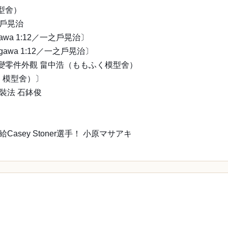
型舍）
之戶晃治
segawa 1:12／一之戶晃治〕
asegawa 1:12／一之戶晃治〕
改變零件外觀 畠中浩（ももふく模型舍）
もふく模型舍）〕
裝法 石鉢俊
sey Stoner選手！ 小原マサアキ