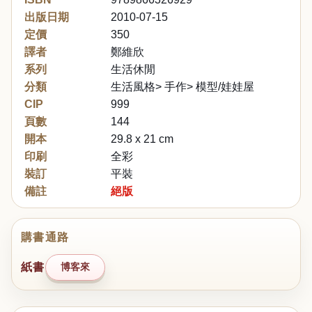
出版日期
2010-07-15
定價
350
譯者
鄭維欣
系列
生活休閒
分類
生活風格> 手作> 模型/娃娃屋
CIP
999
頁數
144
開本
29.8 x 21 cm
印刷
全彩
裝訂
平裝
備註
絕版
購書通路
紙書
博客來