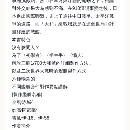
事縮減條約。然而在軍方與媒體的煽動之下，輿論
對外交結果大為感到不滿。在918瀋陽事變之後，日
本退出國際聯盟，走上了通往中日戰爭、太平洋戰
爭的道路。而「大和」級戰艦就是在這個世局中計
畫修建的戰艦。
本書特色
沒有臉問人？
為了〈初學者〉〈半生手〉〈懶人〉
解說三艘1/700大和號的詳細製作方法，
以及二次世界大戰時的艦艇製作方式
六種暢銷的
不同艦艇套件製作要點講解
[製作艦艇名稱]
金剛∕赤城∕
妙高∕阿武隈∕
雪風∕伊-16、伊-58
作者簡介