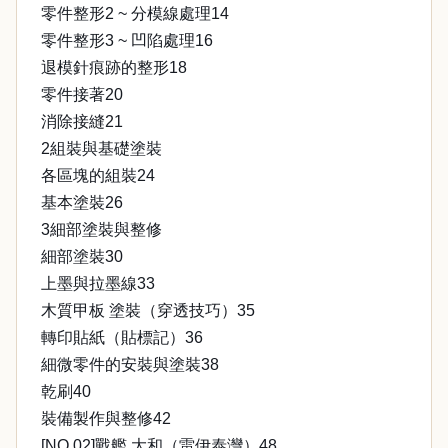
零件整形2 ~ 分模線處理14
零件整形3 ~ 凹陷處理16
退模針痕跡的整形18
零件接著20
消除接縫21
2組裝與基礎塗裝
各區塊的組裝24
基本塗裝26
3細部塗裝與整修
細部塗裝30
上墨與拉墨線33
木質甲板 塗裝（穿透技巧）35
轉印貼紙（貼標記）36
細微零件的安裝與塗裝38
乾刷40
裝備製作與整修42
[NO.02]戰艦 大和（雷伊泰灣）48