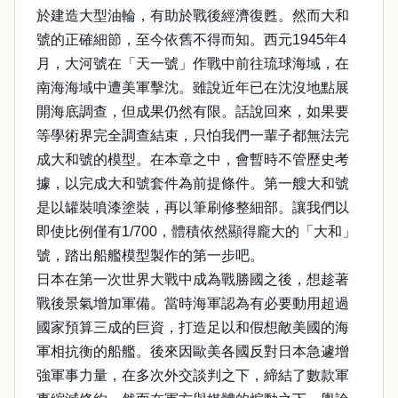
於建造大型油輪，有助於戰後經濟復甦。然而大和
號的正確細節，至今依舊不得而知。西元1945年4
月，大河號在「天一號」作戰中前往琉球海域，在
南海海域中遭美軍擊沈。雖說近年已在沈沒地點展
開海底調查，但成果仍然有限。話說回來，如果要
等學術界完全調查結束，只怕我們一輩子都無法完
成大和號的模型。在本章之中，會暫時不管歷史考
據，以完成大和號套件為前提條件。第一艘大和號
是以罐裝噴漆塗裝，再以筆刷修整細部。讓我們以
即使比例僅有1/700，體積依然顯得龐大的「大和」
號，踏出船艦模型製作的第一步吧。
日本在第一次世界大戰中成為戰勝國之後，想趁著
戰後景氣增加軍備。當時海軍認為有必要動用超過
國家預算三成的巨資，打造足以和假想敵美國的海
軍相抗衡的船艦。後來因歐美各國反對日本急遽增
強軍事力量，在多次外交談判之下，締結了數款軍