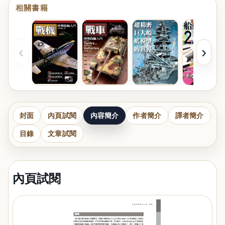
相關書籍
‹
›
封面
內頁試閱
內容簡介
作者簡介
譯者簡介
目錄
文章試閱
內頁試閱