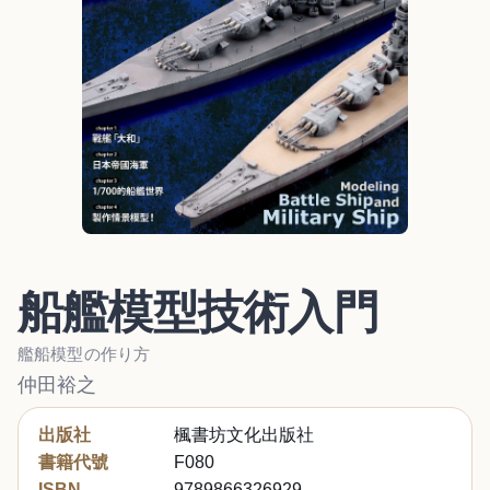
船艦模型技術入門
艦船模型の作り方
仲田裕之
出版社
楓書坊文化出版社
書籍代號
F080
ISBN
9789866326929