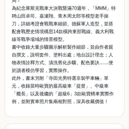
局！
為紀念庫斯克戰車大決戰暨滿70週年，「MMM」特
聘山田卓司、嘉瀬翔、青木周太郎等模型老手操
刀，詳細考證會戰戰車細節、德蘇軍人造型，並搭
配會戰歷史情境構思14款橫跨東部戰線、義大利戰
線等戰爭場域的情景模型。
書中收錄大量步驟圖示解析製作細節，並由作者親
自撰文，說明套件、塗料出處；地台設計理念；人
物表情詮釋方式、漬洗舊化步驟、配色要訣……便
於讀者模仿學習，實際操作。
此外，書末另附「寺田光男特選非裝甲車輛」單
元，收錄當時歐寶的最高級車「提督」、中級車
「艦長」以及後繼的「超級6」3款歐寶轎車實際作
例，並附實車照片集兩相對照，深具收藏價值！