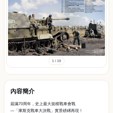
‹
›
1
/ 10
內容簡介
屆滿70周年，史上最大規模戰車會戰
—「庫斯克戰車大決戰」實景磅礡再現！