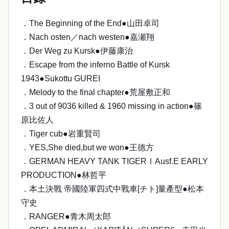
．The Beginning of the End●山田卓司
．Nach osten／nach westen●嘉瀬翔
．Der Weg zu Kursk●伊藤康治
．Escape from the inferno Battle of Kursk
1943●Sukottu GUREI
．Melody to the final chapter●荒屋敷正和
．3 out of 9036 killed & 1960 missing in action●篠
原比佐人
．Tiger cub●岩重賢司
．YES,She died,but we won●王德方
．GERMAN HEAVY TANK TIGERⅠAusf.E EARLY
PRODUCTION●林哲平
．本土決戰 帝國陸軍四式中戰車[チト]量產型●松本
守史
．RANGER●青木周太郎