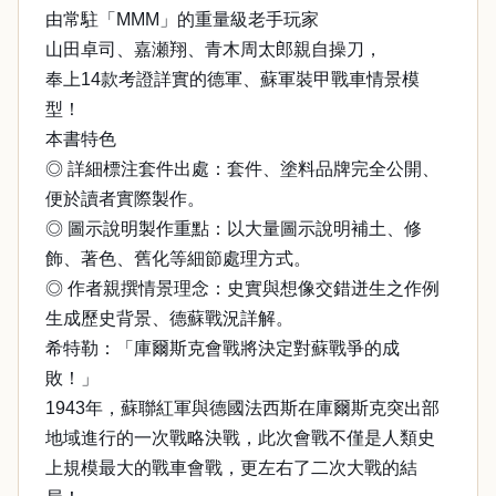
由常駐「MMM」的重量級老手玩家
山田卓司、嘉瀬翔、青木周太郎親自操刀，
奉上14款考證詳實的德軍、蘇軍裝甲戰車情景模
型！
本書特色
◎ 詳細標注套件出處：套件、塗料品牌完全公開、
便於讀者實際製作。
◎ 圖示說明製作重點：以大量圖示說明補土、修
飾、著色、舊化等細節處理方式。
◎ 作者親撰情景理念：史實與想像交錯迸生之作例
生成歷史背景、德蘇戰況詳解。
希特勒：「庫爾斯克會戰將決定對蘇戰爭的成
敗！」
1943年，蘇聯紅軍與德國法西斯在庫爾斯克突出部
地域進行的一次戰略決戰，此次會戰不僅是人類史
上規模最大的戰車會戰，更左右了二次大戰的結