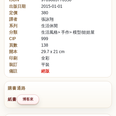
出版日期
2015-01-01
定價
380
譯者
張詠翔
系列
生活休閒
分類
生活風格> 手作> 模型/娃娃屋
CIP
999
頁數
138
開本
29.7 x 21 cm
印刷
全彩
裝訂
平裝
備註
絕版
購書通路
紙書
博客來