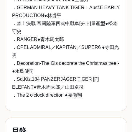
．GERMAN HEAVY TANK TIGERⅠAusf.E EARLY
PRODUCTION●林哲平
．本土決戰 帝國陸軍四式中戰車[チト]量產型●松本
守史
．RANGER●青木周太郎
．OPEL ADMIRAL／KAPITÄN／SUPER6 ●寺田光
男
．Decoration-The GIs decorate the Christmas tree.-
●永島健司
．Sd.Kfz.184 PANZERJÄGER TIGER [P]
ELEFANT●青木周太郎／山田卓司
．The 2 o'clock direction ●嘉瀬翔
目錄