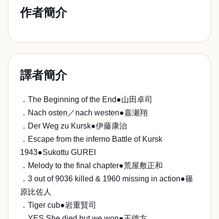
作者簡介
譯者簡介
．The Beginning of the End●山田卓司
．Nach osten／nach westen●嘉瀬翔
．Der Weg zu Kursk●伊藤康治
．Escape from the inferno Battle of Kursk
1943●Sukottu GUREI
．Melody to the final chapter●荒屋敷正和
．3 out of 9036 killed & 1960 missing in action●篠
原比佐人
．Tiger cub●岩重賢司
．YES,She died,but we won●王德方