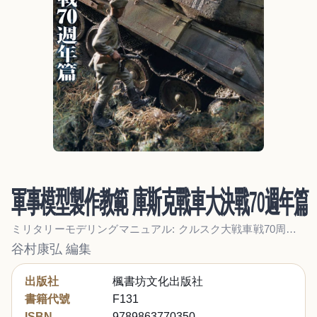
軍事模型製作教範 庫斯克戰車大決戰70週年篇
ミリタリーモデリングマニュアル: クルスク大戦車戦70周年編
谷村康弘 編集
出版社
楓書坊文化出版社
書籍代號
F131
ISBN
9789863770350