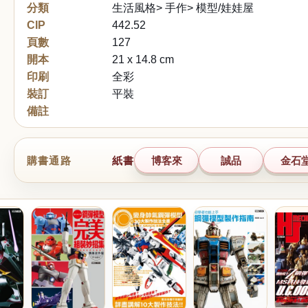
分類
生活風格> 手作> 模型/娃娃屋
CIP
442.52
頁數
127
開本
21 x 14.8 cm
印刷
全彩
裝訂
平裝
備註
購書通路
紙書
博客來
誠品
金石