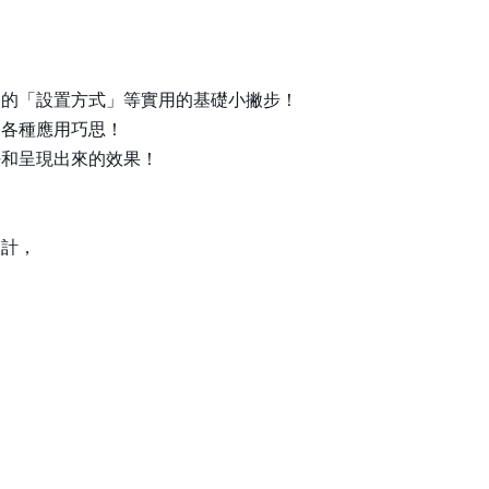
後的「設置方式」等實用的基礎小撇步！
及各種應用巧思！
法和呈現出來的效果！
設計，
」
，