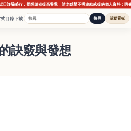
騙盛行，提醒讀者提高警覺，請勿點擊不明連結或提供個人資料；購書請以博
方式
目錄下載
搜尋
活動看板
劃的訣竅與發想