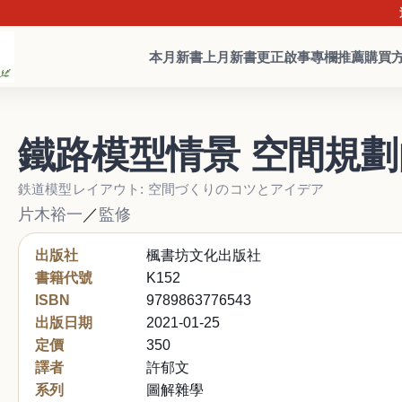
近日詐
本月新書
上月新書
更正啟事
專欄推薦
購買
鐵路模型情景 空間規
鉄道模型レイアウト: 空間づくりのコツとアイデア
片木裕一
／
監修
出版社
楓書坊文化出版社
書籍代號
K152
ISBN
9789863776543
出版日期
2021-01-25
定價
350
譯者
許郁文
系列
圖解雜學