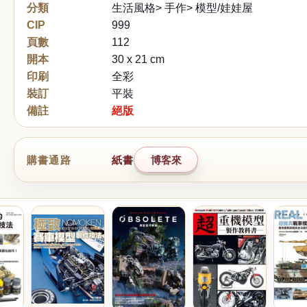
分類
生活風格> 手作> 模型/娃娃屋
CIP
999
頁數
112
開本
30 x 21 cm
印刷
全彩
裝訂
平裝
備註
絕版
購書通路
紙書
博客來