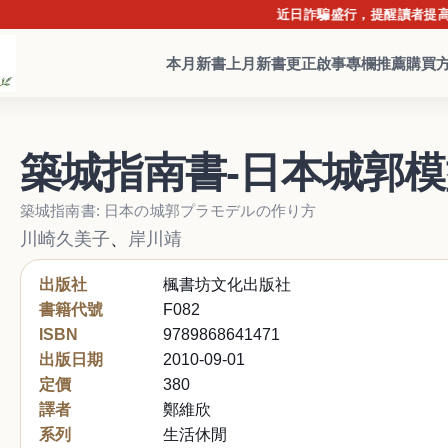
近日詐騙盛行，提醒讀者提高警覺，
本月新書
上月新書
更正啟事
專欄推薦
購買
築城指南書-日本城郭
築城指南書: 日本の城郭プラモデルの作り方
川崎久美子
、
岸川靖
出版社
楓書坊文化出版社
書籍代號
F082
ISBN
9789868641471
出版日期
2010-09-01
定價
380
譯者
鄭維欣
系列
生活休閒